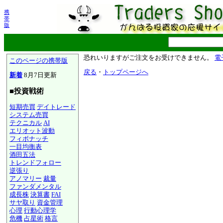
携
帯
版
恐れいりますがご注文をお受けできません。
電
このページの携帯版
戻る
・
トップページへ
新着
8月7日更新
■投資戦術
短期売買
デイトレード
システム売買
テクニカル
AI
エリオット波動
フィボナッチ
一目均衡表
酒田五法
トレンドフォロー
逆張り
アノマリー
裁量
ファンダメンタル
成長株
決算書
FAI
サヤ取り
資金管理
心理
行動心理学
危機
占星術
格言