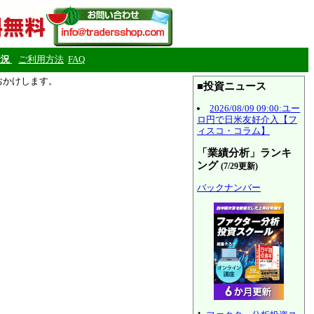
状況
ご利用方法
FAQ
をおかけします。
■投資ニュース
2026/08/09 09:00:ユー
ロ円で日米友好介入【フ
ィスコ・コラム】
「業績分析」ランキ
ング
(7/29更新)
バックナンバー