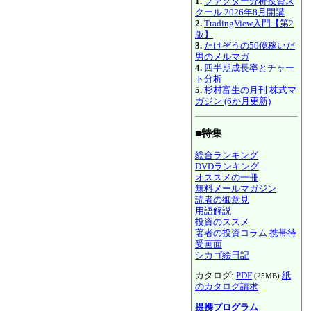
1.
ファクター分析投資ス
クール 2026年8月開講
2.
TradingView入門【第2
版】
3.
たけぞうの50億稼いだ
男のメルマガ
4.
四半期成長率とチャー
ト分析
5.
杉村富生の月刊 株式マ
ガジン (6か月更新)
■特集
総合ランキング
DVDランキング
オススメの一冊
無料メールマガジン
読者の御意見
用語解説
投資のススメ
著者の投資コラム
携帯待
受画面
シカゴ絵日記
カタログ:
PDF
紙
(25MB)
のカタログ請求
提携プログラム