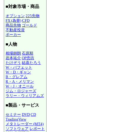
■対象市場・商品
オプション
225先物
FX (為替)
CFD
商品先物
ゴールド
不動産投資
ポーカー
■人物
相場師朗
石原順
岩本祐介
OP売坊
たけぞう
結喜たろう
W・バフェット
W・D・ギャン
B・グレアム
R・A・メリマン
W・J・オニール
ジム・ロジャーズ
ラリー・ウィリアムズ
■製品・サービス
セミナー
DVD
CD
TradingView
メタトレーダー (MT4)
ソフトウェア
レポート