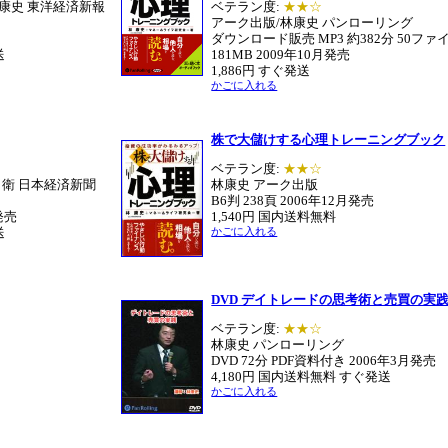
康史 東洋経済新報
ベテラン度:
★★☆
アーク出版/林康史 パンローリング
ダウンロード販売 MP3 約382分 50ファ
送
181MB 2009年10月発売
1,886円 すぐ発送
かごに入れる
株で大儲けする心理トレーニングブック
ベテラン度:
★★☆
月衛 日本経済新聞
林康史 アーク出版
B6判 238頁 2006年12月発売
発売
1,540円 国内送料無料
送
かごに入れる
DVD デイトレードの思考術と売買の実
ベテラン度:
★★☆
林康史 パンローリング
DVD 72分 PDF資料付き 2006年3月発売
4,180円 国内送料無料 すぐ発送
かごに入れる