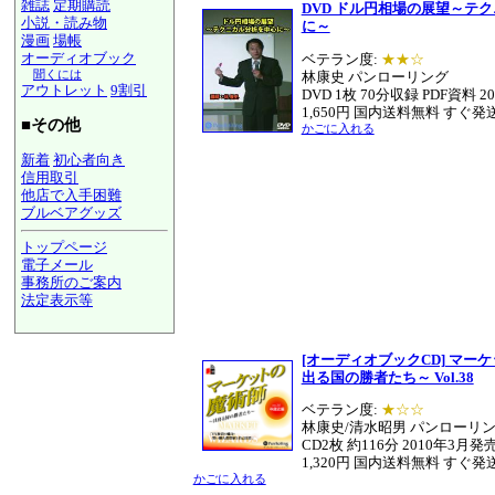
雑誌
定期購読
DVD ドル円相場の展望～テ
小説・読み物
に～
漫画
場帳
オーディオブック
ベテラン度:
★★☆
聞くには
林康史 パンローリング
アウトレット
9割引
DVD 1枚 70分収録 PDF資料 
1,650円 国内送料無料 すぐ発
■その他
かごに入れる
新着
初心者向き
信用取引
他店で入手困難
ブルベアグッズ
トップページ
電子メール
事務所のご案内
法定表示等
a@panrolling.com
[オーディオブックCD] マー
出る国の勝者たち～ Vol.38
ベテラン度:
★☆☆
林康史/清水昭男 パンローリ
CD2枚 約116分 2010年3月発
1,320円 国内送料無料 すぐ発
かごに入れる