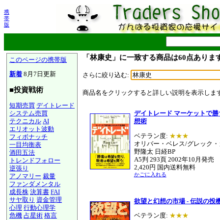
携
帯
版
「林康史」に一致する商品は60点ありま
このページの携帯版
新着
8月7日更新
さらに絞り込む:
■投資戦術
商品名をクリックすると詳しい説明を表示しま
短期売買
デイトレード
システム売買
デイトレード マーケットで
テクニカル
AI
想術
エリオット波動
ベテラン度:
★★★
フィボナッチ
オリバー・ベレス/グレック・
一目均衡表
野隆太 日経BP
酒田五法
A5判 293頁 2002年10月発売
トレンドフォロー
2,420円 国内送料無料
逆張り
かごに入れる
アノマリー
裁量
ファンダメンタル
成長株
決算書
FAI
サヤ取り
資金管理
欲望と幻想の市場 - 伝説の投
心理
行動心理学
危機
占星術
格言
ベテラン度:
★★★