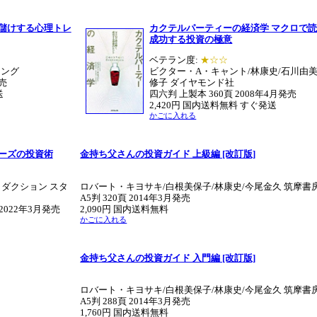
大儲けする心理トレ
カクテルパーティーの経済学 マクロで
成功する投資の極意
ベテラン度:
★☆☆
リング
ビクター・A・キャント/林康史/石川由美
発売
修子 ダイヤモンド社
送
四六判 上製本 360頁 2008年4月発売
2,420円 国内送料無料 すぐ発送
かごに入れる
ーズの投資術
金持ち父さんの投資ガイド 上級編 [改訂版]
ロダクション スタ
ロバート・キヨサキ/白根美保子/林康史/今尾金久 筑摩書
A5判 320頁 2014年3月発売
2022年3月発売
2,090円 国内送料無料
かごに入れる
金持ち父さんの投資ガイド 入門編 [改訂版]
ロバート・キヨサキ/白根美保子/林康史/今尾金久 筑摩書
A5判 288頁 2014年3月発売
1,760円 国内送料無料