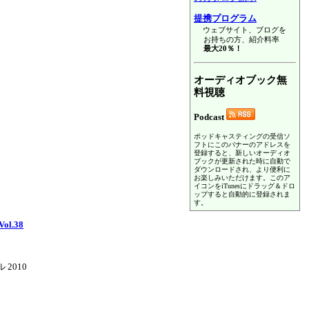
提携プログラム
ウェブサイト、ブログを
お持ちの方、紹介料率
最大20％！
オーディオブック無
料視聴
Podcast
ポッドキャスティングの受信ソ
フトにこのバナーのアドレスを
登録すると、新しいオーディオ
ブックが更新された時に自動で
ダウンロードされ、より便利に
お楽しみいただけます。このア
イコンをiTunesにドラッグ＆ドロ
ップすると自動的に登録されま
す。
l.38
 2010