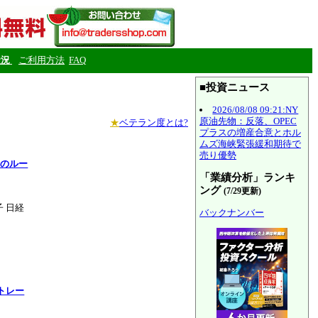
状況
ご利用方法
FAQ
■投資ニュース
2026/08/08 09:21:NY
原油先物：反落、OPEC
★
ベテラン度とは?
プラスの増産合意とホル
ムズ海峡緊張緩和期待で
売り優勢
けのルー
「業績分析」ランキ
ング
(7/29更新)
 日経
バックナンバー
トレー