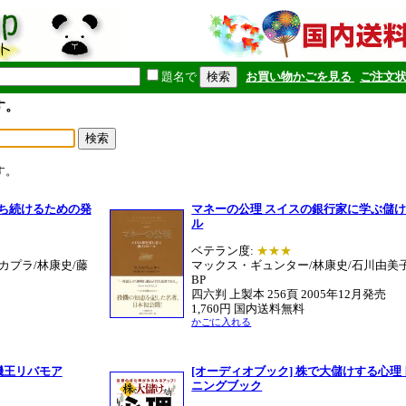
題名で
お買い物かごを見る
ご注文
す。
す。
勝ち続けるための発
マネーの公理 スイスの銀行家に学ぶ儲
ル
ベテラン度:
★★★
カプラ/林康史/藤
マックス・ギュンター/林康史/石川由美子
BP
四六判 上製本 256頁 2005年12月発売
1,760円 国内送料無料
かごに入れる
機王リバモア
[オーディオブック] 株で大儲けする心理
ニングブック