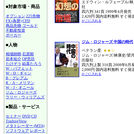
エドウィン・ルフェーブル/林
■対象市場・商品
社
四六判 341頁 1999年4月発売
オプション
225先物
2,420円 国内送料無料 すぐ発
FX (為替)
CFD
かごに入れる
商品先物
ゴールド
不動産投資
ポーカー
ジム・ロジャーズ 中国の時代
■人物
ベテラン度:
★★☆
相場師朗
石原順
ジム・ロジャーズ/林康史/望
岩本祐介
OP売坊
出版社
たけぞう
結喜たろう
四六判上製 316頁 2008年6月
W・バフェット
2,090円 国内送料無料 すぐ発
W・D・ギャン
かごに入れる
B・グレアム
R・A・メリマン
W・J・オニール
ジム・ロジャーズ
ラリー・ウィリアムズ
■製品・サービス
セミナー
DVD
CD
TradingView
メタトレーダー (MT4)
ソフトウェア
レポート