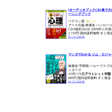
[オーディオブックCD] 株で
ーニングブック
ベテラン度:
★☆☆
アーク出版/林康史 パンロー
CD 6枚約382分 2009年11月
2,750円 国内送料無料 すぐ発
かごに入れる
マンガでわかる ジム・ロジャ
林康史/平岡篤一/ループスプ
ンダーズ
A5判 176頁
アウトレット半額
880円 国内送料無料 すぐ発送
かごに入れる