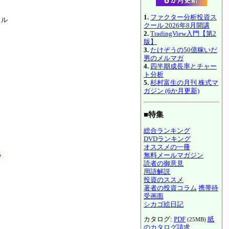
1.
ファクター分析投資ス
イル
クール 2026年8月開講
2.
TradingView入門【第2
版】
3.
たけぞうの50億稼いだ
男のメルマガ
4.
四半期成長率とチャー
ト分析
5.
杉村富生の月刊 株式マ
ガジン (6か月更新)
■特集
総合ランキング
DVDランキング
オススメの一冊
践
無料メールマガジン
読者の御意見
用語解説
投資のススメ
著者の投資コラム
携帯待
受画面
シカゴ絵日記
カタログ:
PDF
紙
(25MB)
のカタログ請求