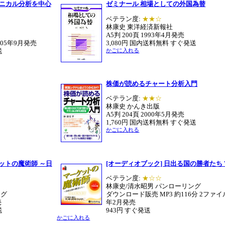
クニカル分析を中心
ゼミナール 相場としての外国為替
ベテラン度:
★★☆
林康史 東洋経済新報社
A5判 200頁 1993年4月発売
2005年9月発売
3,080円 国内送料無料 すぐ発送
送
かごに入れる
株価が読めるチャート分析入門
ベテラン度:
★★☆
林康史 かんき出版
A5判 204頁 2000年5月発売
1,760円 国内送料無料 すぐ発送
かごに入れる
ケットの魔術師 ～日
[オーディオブック] 日出る国の勝者たち Vo
ベテラン度:
★☆☆
林康史/清水昭男 パンローリング
ング
ダウンロード販売 MP3 約116分 2ファイル
売
年2月発売
送
943円 すぐ発送
かごに入れる