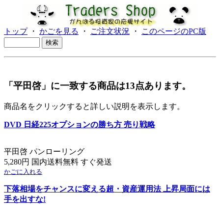
トップ
・
かごを見る
・
ご注文状況
・
このページのPC版
「平田啓」に一致する商品は13点あります。
商品名をクリックすると詳しい説明を表示します。
DVD 日経225オプションの勝ち方 売り戦略
平田啓 パンローリング
5,280円 国内送料無料 すぐ発送
かごに入れる
下落相場をチャンスに変える超・資産運用法 上昇局面には
手を出すな!