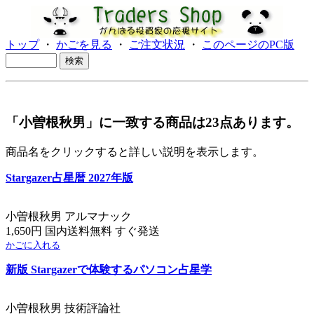
トップ
・
かごを見る
・
ご注文状況
・
このページのPC版
「小曽根秋男」に一致する商品は23点あります。
商品名をクリックすると詳しい説明を表示します。
Stargazer占星暦 2027年版
小曽根秋男 アルマナック
1,650円 国内送料無料 すぐ発送
かごに入れる
新版 Stargazerで体験するパソコン占星学
小曽根秋男 技術評論社