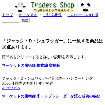
トップ
・
かごを見る
・
ご注文状況
・
このページのPC版
「ジャック・D・シュワッガー」に一致する商品は
18点あります。
商品名をクリックすると詳しい説明を表示します。
マーケットの魔術師 株式編 増補版
ジャック・D・シュワッガー/増沢浩一 パンローリング
3,080円 国内送料無料 すぐ発送
かごに入れる
マーケットの魔術師 米トップトレーダーが語る成功の秘訣