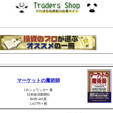
マーケットの魔術師
J.D.シュワッガー 著
日本経済新聞社
B6判 445頁
2,427円＋税