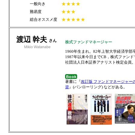
★★★★
一般向き
★★★
難易度
★★★★★
総合オススメ度
渡辺 幹夫
さん
株式ファンドマネージャー
Mikio Watanabe
1960年生まれ。82年上智大学経済学部
1987年以来今日までCB，株式ファ
社団法人日本証券アナリスト検定会員
著書に『
改訂版 ファンドマネージャー
資
』(パンローリング) などがある。