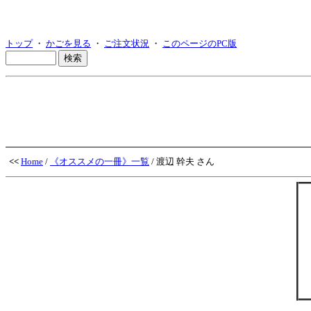
トップ
・
かごを見る
・
ご注文状況
・
このページのPC版
<<
Home
/
《オススメの一冊》一覧
/ 渡辺 幹夫 さん