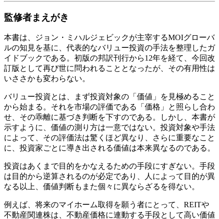
監修者まえがき
本書は、ジョン・ミハルジェビックが主宰するMOIグローバ
ルの知見を基に、代表的なバリュー投資の手法を整理したガ
イドブックである。初版の邦訳刊行から12年を経て、今回改
訂版として再び世に問われることとなったが、その有用性は
いささかも変わらない。
バリュー投資とは、まず投資対象の「価値」を見極めること
から始まる。それを市場の評価である「価格」と照らし合わ
せ、その乖離に基づき判断を下すのである。しかし、本書が
示すように、価値の測り方は一意ではない。投資対象や手法
によって、その評価法は驚くほど異なり、さらに重要なこと
に、投資家ごとに導き出される価値は本来異なるのである。
投資はあくまで目的をかなえるための手段にすぎない。手段
は目的から逆算されるのが必定であり、人によって目的が異
なる以上、価値判断もまた個々に異ならざるを得ない。
例えば、将来のマイホーム取得を願う者にとって、REITや
不動産関連株は、不動産価格に連動する手段として高い価値