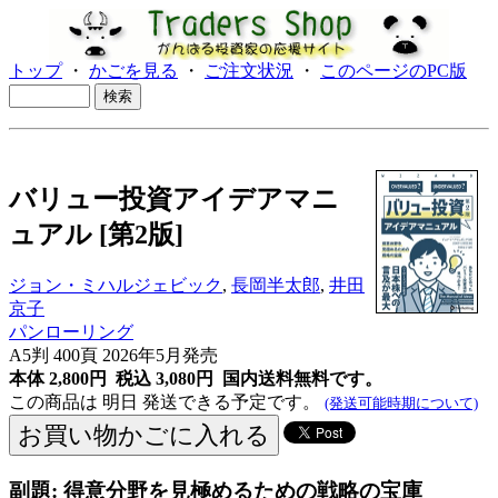
トップ
・
かごを見る
・
ご注文状況
・
このページのPC版
バリュー投資アイデアマニ
ュアル [第2版]
ジョン・ミハルジェビック
,
長岡半太郎
,
井田
京子
パンローリング
A5判 400頁 2026年5月発売
本体 2,800円 税込 3,080円
国内送料無料です。
この商品は 明日 発送できる予定です。
(発送可能時期について)
副題: 得意分野を見極めるための戦略の宝庫