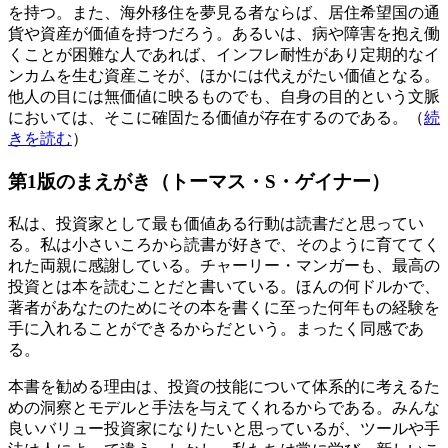
を持つ。また、海外移住を夢見る者ならば、居住希望国の通
貨や資産が価値を持つだろう。あるいは、病や障害を抱え働
くことが困難な人であれば、インフレ耐性があり定期的なイ
ンカムを生む資産こそが、ほかには代えがたい価値となる。
他人の目には無価値に映るものでも、自身の目的という文脈
においては、そこに確固たる価値が存在するのである。（
続
きを読む
）
第1版のまえがき（トーマス・S・ゲイナー）
私は、投資家として最も価値ある行動は読書だと思ってい
る。私は小さいころから読書が好きで、そのように育ててく
れた両親に感謝している。チャーリー・マンガーも、最高の
投資とは本を読むことだと書いている。ほんの何ドルかで、
著者があなたのためにその本を書くに至った何年もの経験を
手に入れることができるからだという。まったく同感であ
る。
本書を勧める理由は、投資の技能について体系的に考えるた
めの洞察とモデルと手法を与えてくれるからである。みんな
良いバリュー投資家になりたいと思っているが、ツールや手