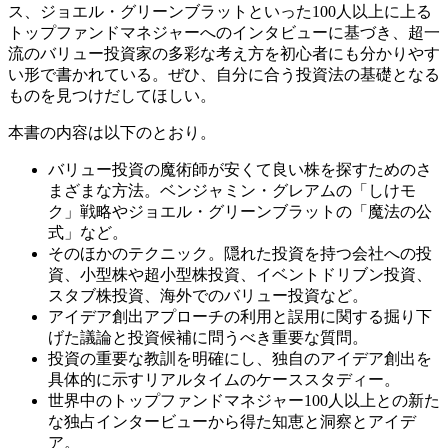
ス、ジョエル・グリーンブラットといった100人以上に上る
トップファンドマネジャーへのインタビューに基づき、超一
流のバリュー投資家の多彩な考え方を初心者にも分かりやす
い形で書かれている。ぜひ、自分に合う投資法の基礎となる
ものを見つけだしてほしい。
本書の内容は以下のとおり。
バリュー投資の魔術師が安くて良い株を探すためのさ
まざまな方法。ベンジャミン・グレアムの「しけモ
ク」戦略やジョエル・グリーンブラットの「魔法の公
式」など。
そのほかのテクニック。隠れた投資を持つ会社への投
資、小型株や超小型株投資、イベントドリブン投資、
スタブ株投資、海外でのバリュー投資など。
アイデア創出アプローチの利用と誤用に関する掘り下
げた議論と投資候補に問うべき重要な質問。
投資の重要な教訓を明確にし、独自のアイデア創出を
具体的に示すリアルタイムのケーススタディー。
世界中のトップファンドマネジャー100人以上との新た
な独占インタービューから得た知恵と洞察とアイデ
ア。