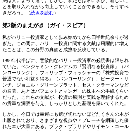
法は人によって違う。しかし、私たちは常に学び、新しいこ
とを取り入れながら向上していくことができるし、そうすべ
きだろう。（
続きを読む
）
第2版のまえがき（ガイ・スピア）
私がバリュー投資家として歩み始めてから四半世紀余りが過
ぎた。この間に、バリュー投資に関する文献は飛躍的に増え
たことは、この分野の真価と成熟を反映している。
1990年代半ばに、意欲的なバリュー投資家の必読書は限られ
ていた。ベンジャミン・グレアムの『賢明なる投資家』（パ
ンローリング）、フィリップ・フィッシャーの『株式投資で
普通でない利益を得る』（パンローリング）、ピーター・リ
ンチ、ジョエル・グリーンブラット、セス・クラーマンなど
の名著、あとはバフェットとマンガーの株主への手紙くらい
だった。これらの文献が、投資の原則と実践を理解するため
の貴重な洞察を与え、しっかりとした基礎を築いてくれた。
しかし、今日では幸運にも選び切れないほどたくさんの本が
出版されており、さまざまな視点やアプローチを網羅した優
れた本が大量にある。プラク・プラサドやサイモン・コール