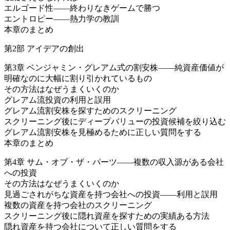
エルゴード性――終わりなきゲームで勝つ
エントロピー――熱力学の教訓
本章のまとめ
第2部 アイデアの創出
第3章 ベンジャミン・グレアム式の割安株――純資産価値が
明確なのに大幅に割り引かれているもの
その方法はなぜうまくいくのか
グレアム流投資の利用と誤用
グレアム流割安株を探すためのスクリーニング
スクリーニング後にディープバリューの投資候補を絞り込む
グレアム流割安株を見極めるために正しい質問をする
本章のまとめ
第4章 サム・オブ・ザ・パーツ――複数の収入源がある会社
への投資
その方法はなぜうまくいくのか
見過ごされがちな資産を持つ会社への投資――利用と誤用
複数の資産を持つ会社のスクリーニング
スクリーニング後に隠れ資産を探すための実績ある方法
隠れ資産を持つ会社について正しい質問をする