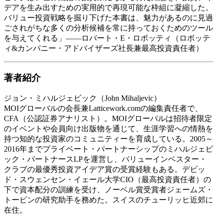
デアを生み出すための実用的で再現可能な枠組に凝縮した。
バリュー投資戦略を掘り下げた本書は、魅力があるのに見過
ごされがちな多くの分析候補を常に持っておくためのツール
を与えてくれる」――ロバート・E・ロボッティ（ロボッテ
ィ&カンパニー・アドバイザーズ社長兼最高投資責任者）
著者紹介
ジョン・ミハルジェビック（John Mihaljevic）
MOIグローバルの会長兼Latticework.comの編集責任者で、
CFA（公認証券アナリスト）。MOIグローバルは招待者限定
のイベントや会員向け出版物を通じて、生涯学習への情熱を
持つ知的な投資家のコミュニティーを育成している。2005～
2016年までプライベート・パートナーシップのミハルジェビ
ック・パートナースLPを運営し、バリューインベスター・
クラブの最優秀投資アイデア賞の受賞経験もある。デビッ
ド・スウェンセン・イェール大学CIO（最高投資責任者）の
下で資本配分の訓練を受け、ノーベル賞受賞者ジェームズ・
トービンの研究助手を務めた。スイスのチューリッヒ近郊に
在住。