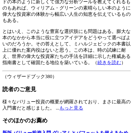
ドの本のように新しくて強力な分析ツールを教えてくれるも
のもあれば、ウィリアム・グリーンの素晴らしい本のように
偉大な投資家の体験から幅広い人生の知恵を伝えているもの
もある。
とはいえ、このような豊富な選択肢にも問題はある。膨大な
本のなかから本当に役に立つアイデアをどうやって選べばよ
いのだろうか。その答えとして、ミハルジェビックの本書以
上に優れた案内役はないと思う。この本は、時の試練に耐
え、世界の偉大な投資家たちの手法を詳細に示した権威ある
指南書として確固たる地位を築いている。（
続きを読む
）
（ウィザードブック380）
読者のご意見
様々なバリュー投資の概要が網羅されており、まさに最高の
入門書だと感じました。 ...
もっと見る
そのほかのお薦め
新版 バリュー投資入門 グレアムとバフェットを超えるため