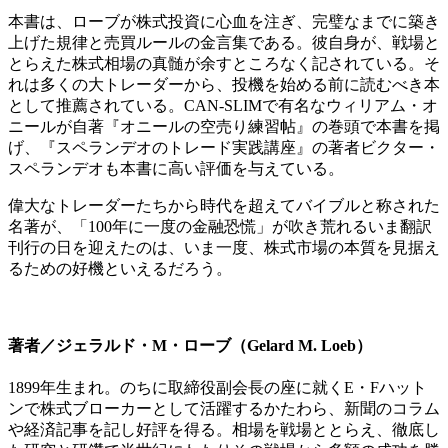
本書は、ローブが株式投資に心血を注ぎ、完璧なまでに築き
上げた規律と売買ルールの金言集である。彼自身が、戦場と
とらえた株式相場の真髄が余すところなく記されている。そ
れは多くの大トレーダーから、投機を始める前に読むべき本
として推薦されている。CAN-SLIMで有名なウィリアム・オ
ニールが自著『オニールの空売り練習帖』の巻頭で本書を掲
げ、『スペランデオのトレード実践講座』の著者ビクター・
スペランデオも本書に高い評価を与えている。
偉大なトレーダーたちから時代を超えてバイブルと称された
名著が、「100年に一度の金融恐慌」が吹き荒れるいま翻訳
刊行の日を迎えたのは、いま一度、株式市場の本質を見据え
るための好機といえるだろう。
著者／ジェラルド・M・ローブ（Gelard M. Loeb）
1899年生まれ。のちに取締役副会長の座に就くE・Fハット
ンで株式ブローカーとして活躍するかたわら、新聞のコラム
や経済記事を記し好評を得る。相場を戦場ととらえ、徹底し