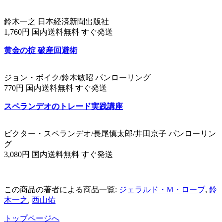
鈴木一之 日本経済新聞出版社
1,760円 国内送料無料 すぐ発送
黄金の掟 破産回避術
ジョン・ボイク/鈴木敏昭 パンローリング
770円 国内送料無料 すぐ発送
スペランデオのトレード実践講座
ビクター・スペランデオ/長尾慎太郎/井田京子 パンローリン
グ
3,080円 国内送料無料 すぐ発送
この商品の著者による商品一覧:
ジェラルド・M・ローブ
,
鈴
木一之
,
西山佑
トップページへ