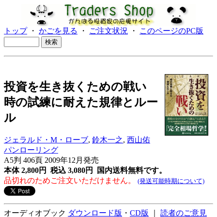
トップ
・
かごを見る
・
ご注文状況
・
このページのPC版
投資を生き抜くための戦い
時の試練に耐えた規律とルー
ル
ジェラルド・M・ローブ
,
鈴木一之
,
西山佑
パンローリング
A5判 406頁 2009年12月発売
本体 2,800円 税込 3,080円
国内送料無料です。
品切れのためご注文いただけません。
(発送可能時期について)
オーディオブック
ダウンロード版
・
CD版
｜
読者のご意見