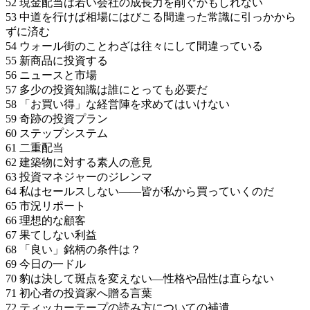
52 現金配当は若い会社の成長力を削ぐかもしれない
53 中道を行けば相場にはびこる間違った常識に引っかから
ずに済む
54 ウォール街のことわざは往々にして間違っている
55 新商品に投資する
56 ニュースと市場
57 多少の投資知識は誰にとっても必要だ
58 「お買い得」な経営陣を求めてはいけない
59 奇跡の投資プラン
60 ステップシステム
61 二重配当
62 建築物に対する素人の意見
63 投資マネジャーのジレンマ
64 私はセールスしない――皆が私から買っていくのだ
65 市況リポート
66 理想的な顧客
67 果てしない利益
68 「良い」銘柄の条件は？
69 今日の一ドル
70 豹は決して斑点を変えない―性格や品性は直らない
71 初心者の投資家へ贈る言葉
72 ティッカーテープの読み方についての補遺