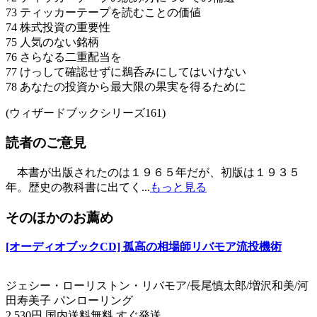
73 ティッカーテープを読むことの価値
74 株式投資の重要性
75 人気のない銘柄
76 さらなる二重配当を
77 けっして確認せずに鵜呑みにしてはいけない
78 あなたの投資から最大限の果実を得るために
(ウィザードブックシリーズ161)
読者のご意見
本書が出版されたのは１９６５年だが、初版は１９３５
年。歴史の教科書に出てく...
もっと見る
そのほかのお薦め
[オーディオブックCD] 孤高の相場師リバモア流投機術
ジェシー・ローリストン・リバモア/長尾慎太郎/増沢和美/河
田寿美子 パンローリング
2,530円 国内送料無料 すぐ発送