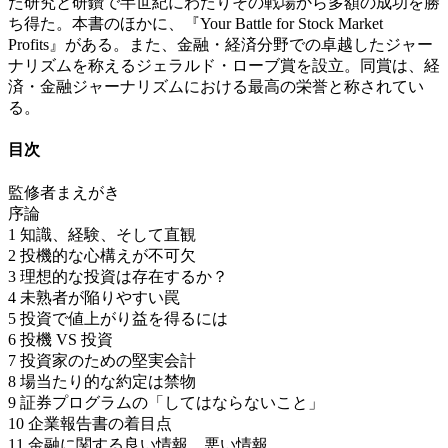
た研究と研鑽で半世紀にわたりその戦場から多額の成功を勝
ち得た。本書のほかに、『Your Battle for Stock Market
Profits』がある。また、金融・経済分野での卓越したジャー
ナリズムを称えるジェラルド・ローブ賞を設立。同賞は、経
済・金融ジャーナリズムにおける最高の栄誉と称されてい
る。
目次
監修者まえがき
序論
1 知識、経験、そして直観
2 投機的な心構えが不可欠
3 理想的な投資は存在するか？
4 未熟者が陥りやすい罠
5 投資で値上がり益を得るには
6 投機 VS 投資
7 投資家のための堅実会計
8 場当たり的な約定は禁物
9 証券プログラムの「してはならないこと」
10 企業報告書の着目点
11 金融に関する良い情報、悪い情報