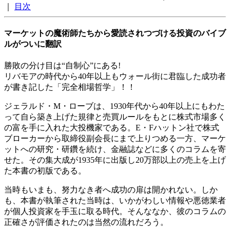
｜
目次
マーケットの魔術師たちから愛読されつづける投資のバイブ
ルがついに翻訳
勝敗の分け目は“自制心”にある!
リバモアの時代から40年以上もウォール街に君臨した成功者
が書き記した「完全相場哲学」！！
ジェラルド・M・ローブは、1930年代から40年以上にもわた
って自ら築き上げた規律と売買ルールをもとに株式市場多く
の富を手に入れた大投機家である。E・Fハットン社で株式
ブローカーから取締役副会長にまで上りつめる一方、マーケ
ットへの研究・研鑽を続け、金融誌などに多くのコラムを寄
せた。その集大成が1935年に出版し20万部以上の売上を上げ
た本書の初版である。
当時もいまも、努力なき者へ成功の扉は開かれない。しか
も、本書が執筆された当時は、いかがわしい情報や悪徳業者
が個人投資家を手玉に取る時代。そんななか、彼のコラムの
正確さが評価されたのは当然の流れだろう。