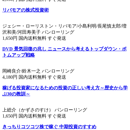
リバモアの株式投資術
ジェシー・ローリストン・リバモア/小島利明/長尾慎太郎/増
沢和美/河田寿美子 パンローリング
1,650円 国内送料無料 すぐ発送
DVD 景気回復の兆し ニュースから考えるトップダウン・ボ
トムアップ戦略
岡崎良介/鈴木一之 パンローリング
4,180円 国内送料無料 すぐ発送
稼げる投資家になるための投資の正しい考え方～歴史から学
ぶ30の教訓～
上総介（かずさのすけ） パンローリング
1,650円 国内送料無料 すぐ発送
きっちりコツコツ株で稼ぐ 中期投資のすすめ