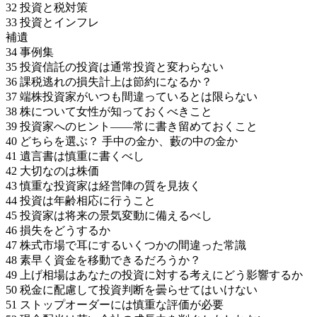
32 投資と税対策
33 投資とインフレ
補遺
34 事例集
35 投資信託の投資は通常投資と変わらない
36 課税逃れの損失計上は節約になるか？
37 端株投資家がいつも間違っているとは限らない
38 株について女性が知っておくべきこと
39 投資家へのヒント――常に書き留めておくこと
40 どちらを選ぶ？ 手中の金か、藪の中の金か
41 遺言書は慎重に書くべし
42 大切なのは株価
43 慎重な投資家は経営陣の質を見抜く
44 投資は年齢相応に行うこと
45 投資家は将来の景気変動に備えるべし
46 損失をどうするか
47 株式市場で耳にするいくつかの間違った常識
48 素早く資金を移動できるだろうか？
49 上げ相場はあなたの投資に対する考えにどう影響するか
50 税金に配慮して投資判断を曇らせてはいけない
51 ストップオーダーには慎重な評価が必要