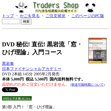
トップ
・
かごを見る
・
ご注文状況
・
このページのPC版
DVD 秘伝! 直伝! 黒岩流「窓・
ひげ理論」入門コース
黒岩泰
日本ファイナンシャルアカデミー
DVD 2本組 145分 2005年2月発売
本体 5,000円 税込 5,500円
国内送料無料です。
品切れのためご注文いただけません。
(発送可能時期について)
第1部 入門！「窓・ひげ理論」