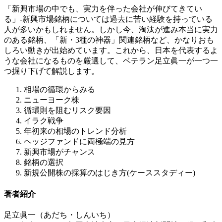
「新興市場の中でも、実力を伴った会社が伸びてきてい
る」-新興市場銘柄については過去に苦い経験を持っている
人が多いかもしれません。しかし今、淘汰が進み本当に実力
のある銘柄、「新・3種の神器」関連銘柄など、かなりおも
しろい動きが出始めています。これから、日本を代表するよ
うな会社になるものを厳選して、ベテラン足立眞一が一つ一
つ掘り下げて解説します。
相場の循環からみる
ニューヨーク株
循環則を阻むリスク要因
イラク戦争
年初来の相場のトレンド分析
ヘッジファンドに両極端の見方
新興市場がチャンス
銘柄の選択
新規公開株の採算のはじき方(ケーススタディー)
著者紹介
足立眞一（あだち・しんいち）