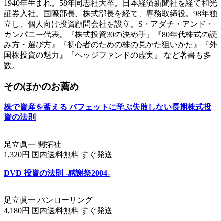
1940年生まれ。58年同志社大卒。日本経済新聞社を経て和光
証券入社。国際部長、株式部長を経て、専務取締役。98年独
立し、個人向け投資顧問会社を設立。S・アダチ・アンド・
カンパニー代表。『株式投資30の決め手』『80年代株式の読
み方・選び方』『初心者のための株の見かた狙いかた』『外
国株投資の魅力』『ヘッジファンドの虚実』 など著書も多
数。
そのほかのお薦め
株で資産を蓄える バフェットに学ぶ失敗しない長期株式投
資の法則
足立眞一 開拓社
1,320円 国内送料無料 すぐ発送
DVD 投資の法則 -感謝祭2004-
足立眞一 パンローリング
4,180円 国内送料無料 すぐ発送