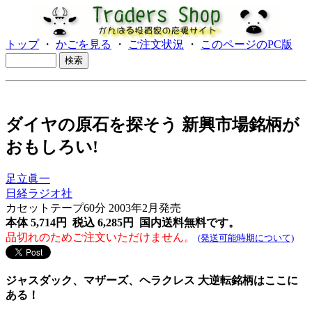
トップ
・
かごを見る
・
ご注文状況
・
このページのPC版
ダイヤの原石を探そう 新興市場銘柄が
おもしろい!
足立眞一
日経ラジオ社
カセットテープ60分 2003年2月発売
本体 5,714円 税込 6,285円
国内送料無料です。
品切れのためご注文いただけません。
(発送可能時期について)
ジャスダック、マザーズ、ヘラクレス 大逆転銘柄はここに
ある！