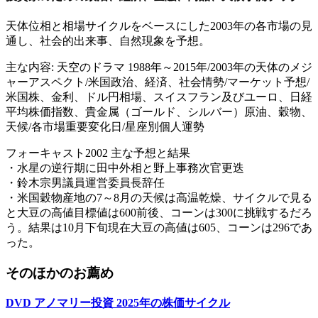
天体位相と相場サイクルをベースにした2003年の各市場の見
通し、社会的出来事、自然現象を予想。
主な内容: 天空のドラマ 1988年～2015年/2003年の天体のメジ
ャーアスペクト/米国政治、経済、社会情勢/マーケット予想/
米国株、金利、ドル円相場、スイスフラン及びユーロ、日経
平均株価指数、貴金属（ゴールド、シルバー）原油、穀物、
天候/各市場重要変化日/星座別個人運勢
フォーキャスト2002 主な予想と結果
・水星の逆行期に田中外相と野上事務次官更迭
・鈴木宗男議員運営委員長辞任
・米国穀物産地の7～8月の天候は高温乾燥、サイクルで見る
と大豆の高値目標値は600前後、コーンは300に挑戦するだろ
う。結果は10月下旬現在大豆の高値は605、コーンは296であ
った。
そのほかのお薦め
DVD アノマリー投資 2025年の株価サイクル