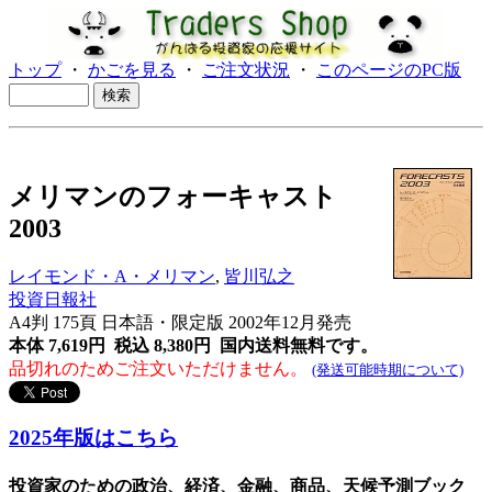
トップ
・
かごを見る
・
ご注文状況
・
このページのPC版
メリマンのフォーキャスト
2003
レイモンド・A・メリマン
,
皆川弘之
投資日報社
A4判 175頁 日本語・限定版 2002年12月発売
本体 7,619円 税込 8,380円
国内送料無料です。
品切れのためご注文いただけません。
(発送可能時期について)
2025年版はこちら
投資家のための政治、経済、金融、商品、天候予測ブック