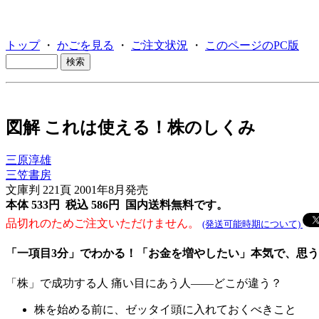
トップ
・
かごを見る
・
ご注文状況
・
このページのPC版
図解 これは使える！株のしくみ
三原淳雄
三笠書房
文庫判 221頁 2001年8月発売
本体 533円 税込 586円
国内送料無料です。
品切れのためご注文いただけません。
(発送可能時期について)
「一項目3分」でわかる！「お金を増やしたい」本気で、思
「株」で成功する人 痛い目にあう人――どこが違う？
株を始める前に、ゼッタイ頭に入れておくべきこと