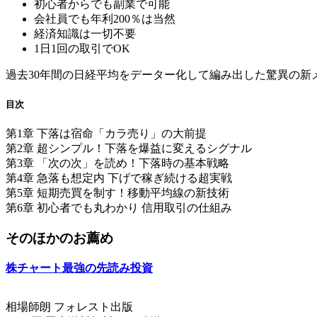
初心者からでも副業で可能
会社員でも年利200％は当然
経済知識は一切不要
1日1回の取引でOK
過去30年間の日経平均をデーター化して編み出した驚異の新メ
目次
第1章 下落は宿命「カラ売り」の大前提
第2章 超シンプル！下落を爆益に変えるシグナル
第3章 「次の次」を読め！下落時の基本戦略
第4章 急落も想定内 下げで稼ぎ続ける超実戦
第5章 短期売買を制す！移動平均線の新技術
第6章 初心者でも丸わかり 信用取引の仕組み
そのほかのお薦め
株チャート最強の先読み投資
相場師朗 フォレスト出版