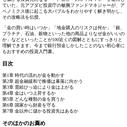
ていた、元アブダビ投資庁の敏腕ファンドマネジャーが、ア
ベノミクス後に起こる大バブルをわかりやすく解き明かし、
その攻略法を伝授。
「金の買い時はいつか」「地金購入のリスクは何か」「銀、
プラチナ、石油、穀物といった他の商品よりなぜ金がいいの
か」などといったことが100近くの図解とともにすっきりと
理解できます。今まで銀行預金しかしたことのない初心者に
もおすすめの投資入門書。
目次
第1章 時代の流れが金を動かす
第2章 超金融緩和で株価は暴落に向かう
第3章 需給ひっ迫により金は上がる
第4章 金はいつ上昇するか
第5章 どんな種類の金を買うか
第6章 国家から財産を守る
第7章 金以外に儲かる投資先はあるか
そのほかのお薦め