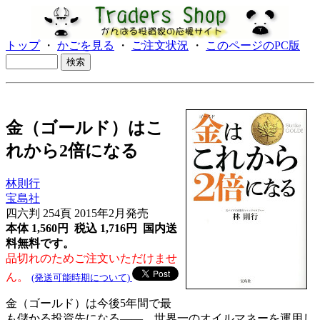
トップ
・
かごを見る
・
ご注文状況
・
このページのPC版
金（ゴールド）はこ
れから2倍になる
林則行
宝島社
四六判 254頁 2015年2月発売
本体 1,560円 税込 1,716円
国内送
料無料です。
品切れのためご注文いただけませ
ん。
(発送可能時期について)
金（ゴールド）は今後5年間で最
も儲かる投資先になる――。世界一のオイルマネーを運用し