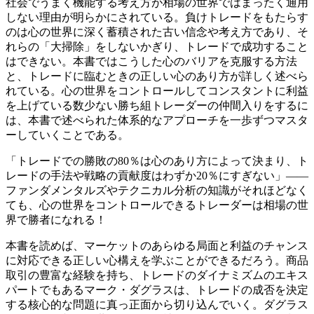
社会でうまく機能する考え方が相場の世界ではまったく通用
しない理由が明らかにされている。負けトレードをもたらす
のは心の世界に深く蓄積された古い信念や考え方であり、そ
れらの「大掃除」をしないかぎり、トレードで成功すること
はできない。本書ではこうした心のバリアを克服する方法
と、トレードに臨むときの正しい心のあり方が詳しく述べら
れている。心の世界をコントロールしてコンスタントに利益
を上げている数少ない勝ち組トレーダーの仲間入りをするに
は、本書で述べられた体系的なアプローチを一歩ずつマスタ
ーしていくことである。
「トレードでの勝敗の80％は心のあり方によって決まり、ト
レードの手法や戦略の貢献度はわずか20％にすぎない」――
ファンダメンタルズやテクニカル分析の知識がそれほどなく
ても、心の世界をコントロールできるトレーダーは相場の世
界で勝者になれる！
本書を読めば、マーケットのあらゆる局面と利益のチャンス
に対応できる正しい心構えを学ぶことができるだろう。商品
取引の豊富な経験を持ち、トレードのダイナミズムのエキス
パートでもあるマーク・ダグラスは、トレードの成否を決定
する核心的な問題に真っ正面から切り込んでいく。ダグラス