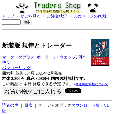
トップ
・
かごを見る
・
ご注文状況
・
このページのPC版
新装版 規律とトレーダー
マーク・ダグラス
,
ポーラ・T・ウエッブ
,
関本
博英
パンローリング
四六判 並製 304頁 2025年2月発売
本体 2,800円 税込 3,080円
国内送料無料です。
この商品は 本日 発送できる予定です。
(発送可能時期について)
読者の声
｜
目次
｜ オーディオブック
ダウンロード版
・
CD
版