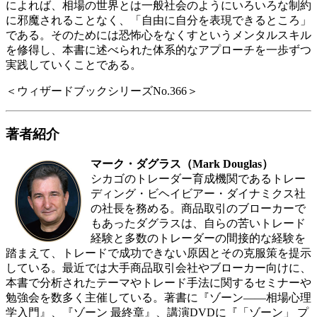
によれば、相場の世界とは一般社会のようにいろいろな制約
に邪魔されることなく、「自由に自分を表現できるところ」
である。そのためには恐怖心をなくすというメンタルスキル
を修得し、本書に述べられた体系的なアプローチを一歩ずつ
実践していくことである。
＜ウィザードブックシリーズNo.366＞
著者紹介
マーク・ダグラス（Mark Douglas）
シカゴのトレーダー育成機関であるトレー
ディング・ビヘイビアー・ダイナミクス社
の社長を務める。商品取引のブローカーで
もあったダグラスは、自らの苦いトレード
経験と多数のトレーダーの間接的な経験を
踏まえて、トレードで成功できない原因とその克服策を提示
している。最近では大手商品取引会社やブローカー向けに、
本書で分析されたテーマやトレード手法に関するセミナーや
勉強会を数多く主催している。著書に『ゾーン――相場心理
学入門』、『ゾーン 最終章』、講演DVDに『「ゾーン」 プ