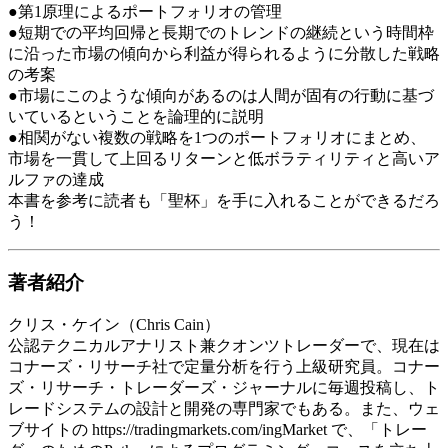
●第1原理によるポートフォリオの管理
●短期での平均回帰と長期でのトレンドの継続という時間枠
に沿った市場の傾向から利益が得られるように分散した戦略
の考案
●市場にこのような傾向があるのは人間が固有の行動に基づ
いているということを論理的に説明
●相関がない複数の戦略を1つのポートフォリオにまとめ、
市場を一貫して上回るリターンと低ボラティリティと高いア
ルファの達成
本書を参考に読者も「聖杯」を手に入れることができるだろ
う！
著者紹介
クリス・ケイン（Chris Cain）
公認テクニカルアナリスト兼クオンツトレーダーで、現在は
コナーズ・リサーチ社で定量分析を行う上級研究員。コナー
ズ・リサーチ・トレーダーズ・ジャーナルに毎週投稿し、ト
レードシステムの設計と開発の専門家でもある。また、ウェ
ブサイトの https://tradingmarkets.com/ingMarket で、「トレー