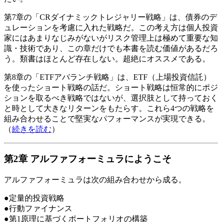
第7章の「CRダイナミックトレジャリー戦略」は、債券のデ
ュレーションを考慮に入れた戦略だ。この考え方は個人投資
家にはあまりなじみがないがリスク管理上は極めて重要な知
識・技術であり、この章だけでも本書を読む価値があるだろ
う。類書はほとんど存在しない。超絶にオススメである。
第8章の「ETFアバランチ戦略」は、ETF（上場投資信託）
を使ったショート戦略の話だ。ショート戦略は恒常的にポジ
ションを取るべき戦略ではないが、選択肢として持っておく
と時として大きなリターンをもたらす。これら4つの戦略を
組み合わせることで堅実なパフォーマンスが実現できる。
（
続きを読む
）
第2章 アルファフォーミュラにようこそ
アルファフォーミュラは次の組み合わせから成る。
●定量的投資戦略
●行動ファイナンス
●第1原理に基づくポートフォリオの構築