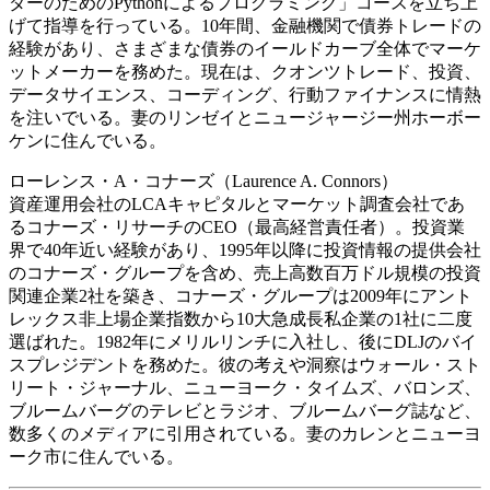
ダーのためのPythonによるプログラミング」コースを立ち上
げて指導を行っている。10年間、金融機関で債券トレードの
経験があり、さまざまな債券のイールドカーブ全体でマーケ
ットメーカーを務めた。現在は、クオンツトレード、投資、
データサイエンス、コーディング、行動ファイナンスに情熱
を注いでいる。妻のリンゼイとニュージャージー州ホーボー
ケンに住んでいる。
ローレンス・A・コナーズ（Laurence A. Connors）
資産運用会社のLCAキャピタルとマーケット調査会社であ
るコナーズ・リサーチのCEO（最高経営責任者）。投資業
界で40年近い経験があり、1995年以降に投資情報の提供会社
のコナーズ・グループを含め、売上高数百万ドル規模の投資
関連企業2社を築き、コナーズ・グループは2009年にアント
レックス非上場企業指数から10大急成長私企業の1社に二度
選ばれた。1982年にメリルリンチに入社し、後にDLJのバイ
スプレジデントを務めた。彼の考えや洞察はウォール・スト
リート・ジャーナル、ニューヨーク・タイムズ、バロンズ、
ブルームバーグのテレビとラジオ、ブルームバーグ誌など、
数多くのメディアに引用されている。妻のカレンとニューヨ
ーク市に住んでいる。