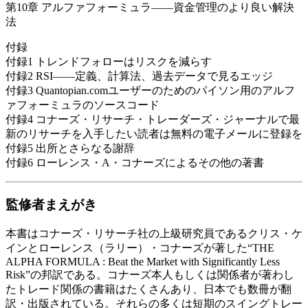
第10章 アルファフォーミュラ――資金管理のより良い解決
法
付録
付録1 トレンドフォローはリスクを減らす
付録2 RSI――定義、計算法、過去データで見るエッジ
付録3 Quantopian.comユーザーのためのパイソン用のアルフ
ァフォーミュラのソースコード
付録4 コナーズ・リサーチ・トレーダーズ・ジャーナルで最
新のリサーチを入手したい読者は無料の電子メールに登録を
付録5 出所とさらなる謝辞
付録6 ローレンス・A・コナーズによるその他の著書
監修者まえがき
本書はコナーズ・リサーチ社の上級研究員であるクリス・ケ
インとローレンス（ラリー）・コナーズが著した“THE
ALPHA FORMULA : Beat the Market with Significantly Less
Risk”の邦訳である。コナーズ本人もしくは関係者が著わし
たトレード関係の書籍はたくさんあり、日本でも数冊が翻
訳・出版されている。それらの多くは短期のスイングトレー