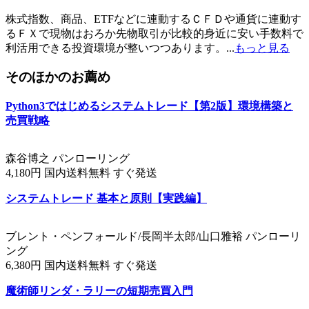
株式指数、商品、ETFなどに連動するＣＦＤや通貨に連動す
るＦＸで現物はおろか先物取引が比較的身近に安い手数料で
利活用できる投資環境が整いつつあります。...
もっと見る
そのほかのお薦め
Python3ではじめるシステムトレード【第2版】環境構築と
売買戦略
森谷博之 パンローリング
4,180円 国内送料無料 すぐ発送
システムトレード 基本と原則【実践編】
ブレント・ペンフォールド/長岡半太郎/山口雅裕 パンローリ
ング
6,380円 国内送料無料 すぐ発送
魔術師リンダ・ラリーの短期売買入門