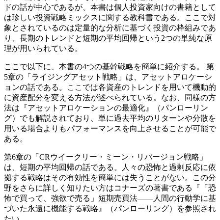
ドの話が中心であるが、本書は個人投資家向けの書籍として
は珍しい投資戦略ミックスに関する教科書である。ここで対
象とされているのは定量的な分析に基づく投資の枠組みであ
り、長期のトレンドと短期の平均回帰という2つの単純な原
理が用いられている。
ここで以下に、本書の4つの基幹戦略を簡単に紹介する。 第
5章の「ライジングアセット戦略」は、アセットアロケーシ
ョンの話である。ここでは各資産のトレンドを用いて機動的
に資産配分を変える方法が述べられている。なお、同様の方
法は『アセットアロケーションの最適化』（パンローリン
グ）でも解説されており、単に過去平均のリターンや分散を
用いる場合よりもパフォーマンスを向上させることが可能で
ある。
第6章の「CRウイークリー・ミーン・リバージョン戦略」
は、短期の平均回帰の話である。人々の恐怖と過剰反応に依
拠する戦略はその有効性を簡単には失うことがない。この分
野をさらに詳しく知りたい方はコナーズの著書である『「恐
怖で買って、強欲で売る」短期売買法――人間の行動学に基
づいた永遠に機能する戦略』（パンローリング）を参照され
たい。