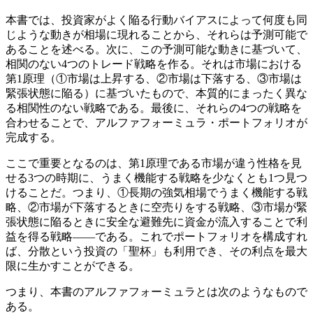
本書では、投資家がよく陥る行動バイアスによって何度も同
じような動きが相場に現れることから、それらは予測可能で
あることを述べる。次に、この予測可能な動きに基づいて、
相関のない4つのトレード戦略を作る。それは市場における
第1原理（①市場は上昇する、②市場は下落する、③市場は
緊張状態に陥る）に基づいたもので、本質的にまったく異な
る相関性のない戦略である。最後に、それらの4つの戦略を
合わせることで、アルファフォーミュラ・ポートフォリオが
完成する。
ここで重要となるのは、第1原理である市場が違う性格を見
せる3つの時期に、うまく機能する戦略を少なくとも1つ見つ
けることだ。つまり、①長期の強気相場でうまく機能する戦
略、②市場が下落するときに空売りをする戦略、③市場が緊
張状態に陥るときに安全な避難先に資金が流入することで利
益を得る戦略――である。これでポートフォリオを構成すれ
ば、分散という投資の「聖杯」も利用でき、その利点を最大
限に生かすことができる。
つまり、本書のアルファフォーミュラとは次のようなもので
ある。