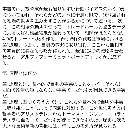
本書では、投資家が最も陥りやすい行動バイアスのいくつか
について触れ、それらがどのように予測可能で、繰り返され
る相場の動きを生み出すことがあるかについて述べる。 次
に、この相場の動きを使って、トレードルールと過去データ
による良好な検証結果が備わっていて、相関がほとんどない
4つのトレード戦略を作る。それぞれの戦略は市場における
第1原理、つまり、自明の事実に取り組む。ここから無相関
で本質的に異なる戦略が得られる。最後に4つの戦略を合わ
せると、アルファフォーミュラ・ポートフォリオが完成す
る。
第1原理とは何か
第1原理とは、基本的で自明の事実のことをいう。それらは
明白で論争の種にならない事実で、だれもが同意できる事実
だ。
第1原理に基づく考え方では、これらの基本的で自明の事実
に取り組むことによって問題に対処する。この種の考え方は
哲学者のアリストテレスからトーマス・エジソン、ニコラ・
テスラに至るまで、だれもが使ってきたものだ。歴史に残る
大きな技術革新の背後には、時にこの考え方が見られる。