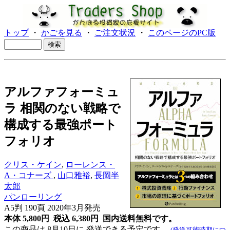
トップ
・
かごを見る
・
ご注文状況
・
このページのPC版
アルファフォーミュ
ラ 相関のない戦略で
構成する最強ポート
フォリオ
クリス・ケイン
,
ローレンス・
A・コナーズ
,
山口雅裕
,
長岡半
太郎
パンローリング
A5判 190頁 2020年3月発売
本体 5,800円 税込 6,380円
国内送料無料です。
この商品は 8月10日に 発送できる予定です。
(発送可能時期につ