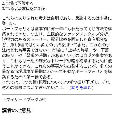
2.市場は下落する
3.市場は緊張状態に陥る
これらのありふれた考えは自明であり、反論するのは非常に
難しい。
ポートフォリオは基本的に何十年にもわたって同じ方法で構
築されてきた。つまり、主観的なファンダメンタルズ分析、
説得力のあるストーリー、配分比率を固定した資産配分な
ど、第1原理ではない多くの手法を用いてきた。これらの手
法はどれも事実ではない！ 市場に「上昇の時期」や「下落
の時期」や「緊張の時期」があるというのは自明の事実であ
り、これらは一組の確実なトレード戦略を構築するために使
うことができる。これらの事実から出発することが、多くの
異なる市場環境で長期にわたって有効なポートフォリオを構
築するための第一歩である。
それでは、3つの第1原理について1つずつ掘り下げて、それ
ぞれの傾向について述べていこう。（
続きを読む
）
（ウィザードブック294）
読者のご意見