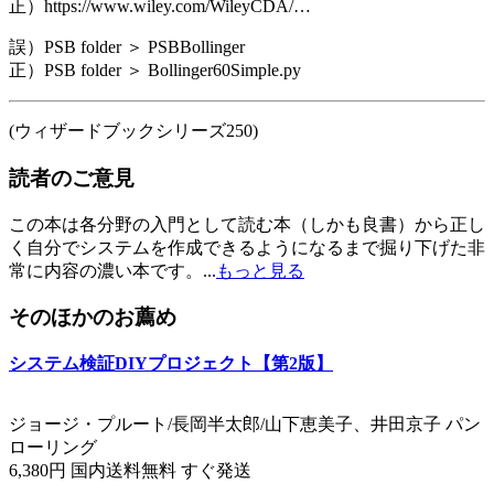
正）https://www.wiley.com/WileyCDA/…
誤）PSB folder ＞ PSBBollinger
正）PSB folder ＞ Bollinger60Simple.py
(ウィザードブックシリーズ250)
読者のご意見
この本は各分野の入門として読む本（しかも良書）から正し
く自分でシステムを作成できるようになるまで掘り下げた非
常に内容の濃い本です。...
もっと見る
そのほかのお薦め
システム検証DIYプロジェクト【第2版】
ジョージ・プルート/長岡半太郎/山下恵美子、井田京子 パン
ローリング
6,380円 国内送料無料 すぐ発送