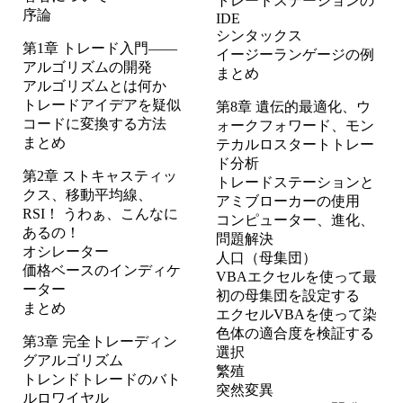
トレードステーションの
序論
IDE
シンタックス
第1章 トレード入門――
イージーランゲージの例
アルゴリズムの開発
まとめ
アルゴリズムとは何か
トレードアイデアを疑似
第8章 遺伝的最適化、ウ
コードに変換する方法
ォークフォワード、モン
まとめ
テカルロスタートトレー
ド分析
第2章 ストキャスティッ
トレードステーションと
クス、移動平均線、
アミブローカーの使用
RSI！ うわぁ、こんなに
コンピューター、進化、
あるの！
問題解決
オシレーター
人口（母集団）
価格ベースのインディケ
VBAエクセルを使って最
ーター
初の母集団を設定する
まとめ
エクセルVBAを使って染
色体の適合度を検証する
第3章 完全トレーディン
選択
グアルゴリズム
繁殖
トレンドトレードのバト
突然変異
ルロワイヤル