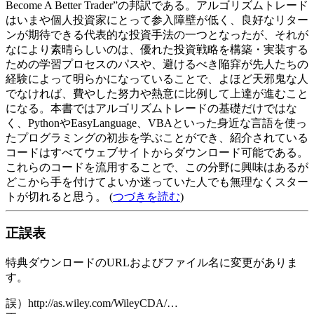
Become A Better Trader”の邦訳である。アルゴリズムトレード
はいまや個人投資家にとって参入障壁が低く、良好なリター
ンが期待できる代表的な投資手法の一つとなったが、それが
なにより素晴らしいのは、優れた投資戦略を構築・実装する
ための学習プロセスのパスや、避けるべき陥穽が先人たちの
経験によって明らかになっていることで、よほど天邪鬼な人
でなければ、費やした努力や熱意に比例して上達が進むこと
になる。本書ではアルゴリズムトレードの基礎だけではな
く、PythonやEasyLanguage、VBAといった身近な言語を使っ
たプログラミングの初歩を学ぶことができ、紹介されている
コードはすべてウェブサイトからダウンロード可能である。
これらのコードを流用することで、この分野に興味はあるが
どこから手を付けてよいか迷っていた人でも無理なくスター
トが切れると思う。 (
つづきを読む
)
正誤表
特典ダウンロードのURLおよびファイル名に変更がありま
す。
誤）http://as.wiley.com/WileyCDA/…