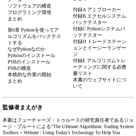
ソフトウェアの構造
付録A アミブローカー
プログラミング環境
付録B エクセルシステム
まとめ
バックテスター
付録C Pythonシステムバ
第6章 Pythonを使ってア
ックテスター
ルゴリズムをバックテス
付録D トレードステーシ
トする
ョンとイージーランゲー
なぜPythonなのか
ジ
Pythonのインストール
付録E アルゴリズムトレ
PSBのインストール
ーディングに関する必携
PSBの構造
書リスト
本格的な作業の開始
本書のウェブサイトにつ
まとめ
いて
監修者まえがき
本書はフューチャーズ・トゥルースの研究責任者であるジョ
ージ・プルートによる“The Ultimate Algorithmic Trading System
Toolbox + Website : Using Today's Technology To Help You