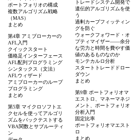
トレードシステム開発で
ポートフォリオの構成
遺伝的アルゴリズムを使
複数アルゴリズム戦略
う
（MAS）
過剰カーブフィッティン
まとめ
グを防ぐ
ウォークフォワード・オ
第4章 アミブローカーの
プティマイザー――余分
AFL入門
な労力と時間を費やす価
クイックスタート
値のあるものなのか
価格足インターフェース
モンテカルロ分析
AFL配列プログラミング
スタートトレードドロー
シンタックス（文法）
ダウン
AFLウィザード
まとめ
アミブローカーのループ
プログラミング
第9章 ポートフォリオマ
まとめ
エストロ、マネーマネジ
メント、ポートフォリオ
第5章 マイクロソフトエ
分析入門
クセルを使ってアルゴリ
固定比率
ズムをバックテストする
ポートフォリオマエスト
VBA関数とサブルーティ
ロ
ン
まとめ
データ