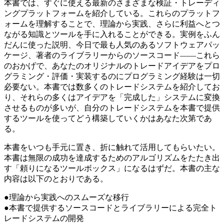
本書では、すぐに使える最新のさまざまな検証・トレーディ
ングプラットフォームを紹介している。これらのプラットフ
ォームを理解することで、理論から実践、さらに利益へとつ
ながる知識とツールを手に入れることができる。実例をふん
だんに使った説明、今日で最も人気のあるソフトウェアパッ
ケージ、著者のライブラリーからのソースコード――これら
のおかげで、あなたのオリジナルのトレードアイデアをプロ
グラミング・評価・実装するのにプログラミング経験は一切
必要ない。本書では数多くのトレードシステムを紹介してお
り、それらの多くはアイデアを「完成した」システムに変換
させるものが多いが、自分のトレードシステムを本書で提供
するツールを使ってどう構築していくかはあなた次第であ
る。
本書をいつも手元に置き、折に触れて活用してもらいたい。
本書は無限の成功を達成するためのアルゴリズムをたたき出
す「頼りになるツールボックス」になるはずだ。本書の主な
内容は以下のとおりである。
●理論から実践へのスムーズな移行
●本書で提供するソースコードとライブラリーによる完全ト
レードシステムの開発