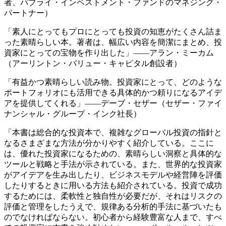
者、パブライ・インベストメント・ファンドのマネジング・
パートナー）
「素人にとってもプロにとっても投資の知恵がたくさん詰ま
った素晴らしい本。著者は、幅広い内容を簡潔にまとめ、投
資家にとっての宝物を作り出した」――アラン・ミーカム
（アーリントン・バリュー・キャピタル創設者）
「有益かつ素晴らしい読み物。投資家にとって、どのような
ポートフォリオにも活用できる具体的かつ頼りになるアイデ
アを提供してくれる」――デーブ・セザー（セザー・ファイ
ナンシャル・グループ・インク社長）
「本書は総合的な投資本で、複雑なグローバル投資の指針と
なるさまざまな方法が分かりやすく紹介している。ここに
は、優れた投資家になるための、素晴らしい洞察と具体的な
ツールと戦略と手法が示されている。また、世界的な投資家
がアイデアを生み出したり、ビジネスモデルや経営陣を評価
したりするときに用いる方法も紹介されている。投資で成功
するためには、柔軟性と独自性が必要だが、それはリスクの
評価と管理をしたうえで、規律ある分析的手法に基づいたも
のでなければならない。初心者から経験豊富な人まで、すべ