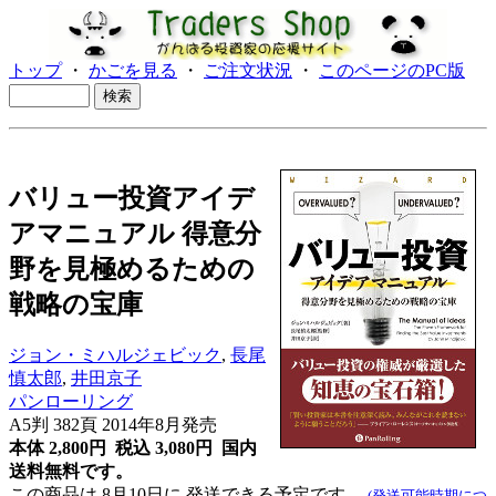
トップ
・
かごを見る
・
ご注文状況
・
このページのPC版
バリュー投資アイデ
アマニュアル 得意分
野を見極めるための
戦略の宝庫
ジョン・ミハルジェビック
,
長尾
慎太郎
,
井田京子
パンローリング
A5判 382頁 2014年8月発売
本体 2,800円 税込 3,080円
国内
送料無料です。
この商品は 8月10日に 発送できる予定です。
(発送可能時期につ