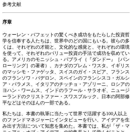
参考文献
序章
ウォーレン・バフェットの驚くべき成功をもたらした投資哲
学を信奉する人たちは、世界中のどの国にもいる。彼らの多
くは、それぞれの才能と、文化的な感覚と、それぞれの環境
を使って、それぞれのバリュー投資の手法で成功を収めてい
る。アメリカのモニッシュ・パブライ（『ダンドー』［パン
ローリング］の著者）、カナダのプレム・ワスタ、イギリス
のマッシモ・ファゲッタ、スイスのガイ・スピア、フランス
のフランソワ・バデロン、スペインのフランシスコ・ガルシ
ア・パラメス、イタリアのチッチョ・アゾリーニ、ロシアの
ヨハン・ワームス、インドのラフール・サラオギ、ニュージ
ーランドのクリストファー・スワスブルック、日本の阿部修
平などはそのほんの一部である。
私たちは、本書の執筆に当たって世界で活躍する100人以上
のファンドマネジャーにインタビューを行い、アイデアを生
み出す方法について知恵を集めた。本書では、私が「ザ・マ