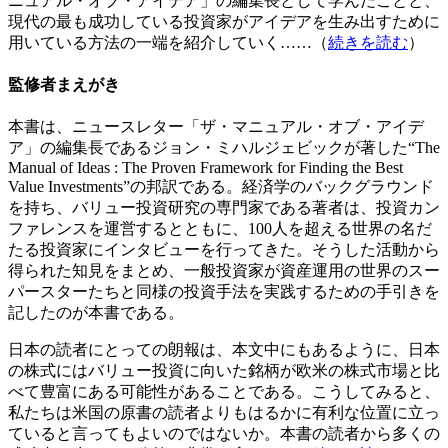
ニュアル・オブ・アイデア」の編集長として学んだことと、
現代の最も成功している投資家がアイデアを生み出すために
用いている方法の一端を紹介していく……（
続きを読む
）
監修者まえがき
本書は、ニュースレター「ザ・マニュアル・オブ・アイデ
ア」の編集長であるジョン・ミハルジェビックが著した“The
Manual of Ideas : The Proven Framework for Finding the Best
Value Investments”の邦訳である。経済学のバックグラウンド
を持ち、バリュー投資研究の専門家である著者は、投資カン
ファレンスを運営するとともに、100人を超える世界の名だ
たる投資家にインタビューを行ってきた。そうした活動から
得られた知見をまとめ、一般投資家が資産運用の世界のスー
パースターたちと同様の投資手法を実践するための手引きを
記したのが本書である。
日本の読者にとっての朗報は、本文中にもあるように、日本
の株式にはバリュー投資に向いた銘柄が欧米の株式市場と比
べて豊富にある可能性があることである。こうしてみると、
私たちは米国の原書の読者よりもはるかに有利な位置に立っ
ていると言ってもよいのではないか。本書の読者から多くの