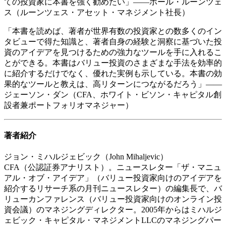
ての投資家に本書を強く勧めたい」――ポール・ルーンツェ
ス（ルーンツェス・アセット・マネジメント社長）
「本書を読めば、著者が世界有数の投資家との数多くのイン
タビューで得た知識と、著者自身の経験と洞察に基づいた投
資のアイデアを見つけるための強力なツールを手に入れるこ
とができる。本書はバリュー投資のさまざまな手法を効率的
に紹介するだけでなく、優れた実例も示している。本書の効
果的なツールと教えは、高リターンにつながるだろう」――
ジェーソン・ダン（CFA、ホワイト・ビソン・キャピタル創
設者兼ポートフォリオマネジャー）
著者紹介
ジョン・ミハルジェビック（John Mihaljevic）
CFA（公認証券アナリスト）。ニュースレター「ザ・マニュ
アル・オブ・アイデア」（バリュー投資家向けのアイデアを
紹介するリサーチ系の月刊ニュースレター）の編集長で、バ
リューカンファレンス（バリュー投資家向けのオンライン投
資会議）のマネジングディレクター。2005年からはミハルジ
ェビック・キャピタル・マネジメントLLCのマネジングパー