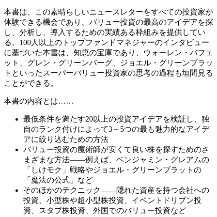
本書は、この素晴らしいニュースレターをすべての投資家が
体験できる機会であり、バリュー投資の最高のアイデアを探
し、分析し、導入するための実績ある枠組みを提供してい
る。100人以上のトップファンドマネジャーのインタビュー
に基づいた本書は、知恵の宝庫であり、ウォーレン・バフェ
ット、グレン・グリーンバーグ、ジョエル・グリーンブラッ
トといったスーパーバリュー投資家の思考の過程も垣間見る
ことができる。
本書の内容とは……
最低条件を満たす20以上の投資アイデアを検証し、独
自のランク付けによって3～5つの最も魅力的なアイデ
アに絞り込むための方法
バリュー投資の魔術師が安くて良い株を探すためのさ
まざまな方法――例えば、ベンジャミン・グレアムの
「しけモク」戦略やジョエル・グリーンブラットの
「魔法の公式」など
そのほかのテクニック――隠れた資産を持つ会社への
投資、小型株や超小型株投資、イベントドリブン投
資、スタブ株投資、外国でのバリュー投資など