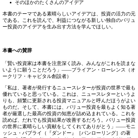
そのほかのたくさんのアイデア
本書のテーマである素晴らしいアイデアは、投資の活力の元
である。これを読んで、利益につながる新しい独自のバリュ
ー投資のアイデアを生み出す方法を学んでほしい。
本書への賛辞
「賢い投資家は本書を注意深く読み、みんながこれを読まな
いように願うことだろう」――ブライアン・ローレンス（オ
ークリフ・キャピタル創設者）
「私は、著者が発行するニュースレターが投資の世界で最も
優れていると思っている。これは、ニュースレターというよ
りも、頻繁に更新される投資マニュアルと呼んだほうがよい
ものだ。そして、本書には、バリュー投資を最もよく知る著
者が厳選した最高の投資の知恵が詰め込まれている。これを
読めば、だれでも投資結果が改善するだろう。バリュー投資
の世界に素晴らしい貢献をしてくれてありがとう」――モニ
ッシュ・パブライ（『ダンドー』［パンローリング］の著