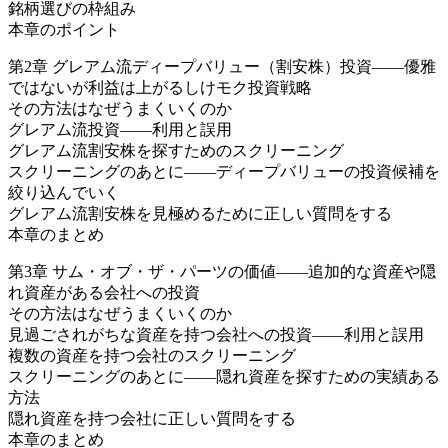
銘柄選びの枠組み
本章のポイント
第2章 グレアム流ディープバリュー（割安株）投資――優雅
ではないが利益は上がるしけモク投資戦略
その方法はなぜうまくいくのか
グレアム流投資――利用と誤用
グレアム流割安株を探すためのスクリーニング
スクリーニングのあとに――ディープバリューの投資候補を
絞り込んでいく
グレアム流割安株を見極めるために正しい質問をする
本章のまとめ
第3章 サム・オブ・ザ・パーツの価値――追加的な資産や隠
れ資産がある会社への投資
その方法はなぜうまくいくのか
見過ごされがちな資産を持つ会社への投資――利用と誤用
複数の資産を持つ会社のスクリーニング
スクリーニングのあとに――隠れ資産を探すための実績ある
方法
隠れ資産を持つ会社に正しい質問をする
本章のまとめ