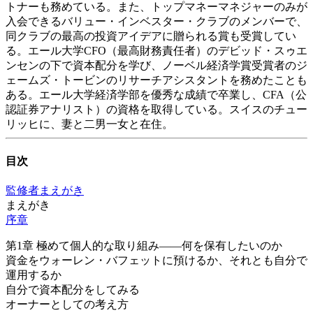
トナーも務めている。また、トップマネーマネジャーのみが
入会できるバリュー・インベスター・クラブのメンバーで、
同クラブの最高の投資アイデアに贈られる賞も受賞してい
る。エール大学CFO（最高財務責任者）のデビッド・スゥエ
ンセンの下で資本配分を学び、ノーベル経済学賞受賞者のジ
ェームズ・トービンのリサーチアシスタントを務めたことも
ある。エール大学経済学部を優秀な成績で卒業し、CFA（公
認証券アナリスト）の資格を取得している。スイスのチュー
リッヒに、妻と二男一女と在住。
目次
監修者まえがき
まえがき
序章
第1章 極めて個人的な取り組み――何を保有したいのか
資金をウォーレン・バフェットに預けるか、それとも自分で
運用するか
自分で資本配分をしてみる
オーナーとしての考え方