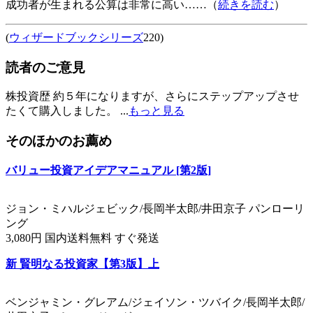
成功者が生まれる公算は非常に高い……（
続きを読む
）
(
ウィザードブックシリーズ
220)
読者のご意見
株投資歴 約５年になりますが、さらにステップアップさせ
たくて購入しました。 ...
もっと見る
そのほかのお薦め
バリュー投資アイデアマニュアル [第2版]
ジョン・ミハルジェビック/長岡半太郎/井田京子 パンローリ
ング
3,080円 国内送料無料 すぐ発送
新 賢明なる投資家【第3版】上
ベンジャミン・グレアム/ジェイソン・ツバイク/長岡半太郎/