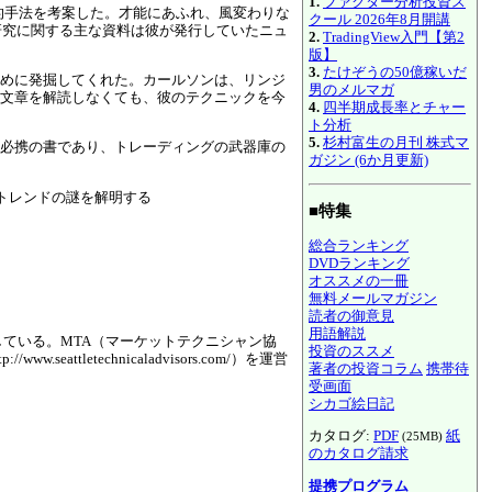
1.
ファクター分析投資ス
的手法を考案した。才能にあふれ、風変わりな
クール 2026年8月開講
研究に関する主な資料は彼が発行していたニュ
2.
TradingView入門【第2
版】
3.
たけぞうの50億稼いだ
めに発掘してくれた。カールソンは、リンジ
男のメルマガ
文章を解読しなくても、彼のテクニックを今
4.
四半期成長率とチャー
ト分析
5.
杉村富生の月刊 株式マ
必携の書であり、トレーディングの武器庫の
ガジン (6か月更新)
トレンドの謎を解明する
■特集
総合ランキング
DVDランキング
オススメの一冊
無料メールマガジン
読者の御意見
用語解説
ている。MTA（マーケットテクニシャン協
投資のススメ
etechnicaladvisors.com/）を運営
著者の投資コラム
携帯待
受画面
シカゴ絵日記
カタログ:
PDF
紙
(25MB)
のカタログ請求
提携プログラム