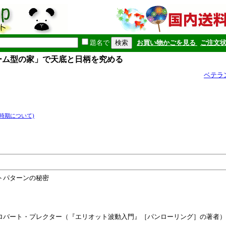
題名で
お買い物かごを見る
ご注文
ーム型の家」で天底と日柄を究める
ベテラ
時期について)
トパターンの秘密
ロバート・プレクター（『エリオット波動入門』［パンローリング］の著者）