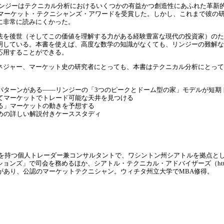
リンジー
はテクニカル分析におけるいくつかの有益かつ創造性にあふれた革新
るマーケット・テクニシャンズ・アワードを受賞した。しかし、これまで彼の
に非常に読みにくかった。
法を後世（そしてこの価値を理解する力がある経験豊富な現代の投資家）のた
明している。本書を使えば、高度な数学の知識がなくても、リンジーの難解な
応用することができる。
ネジャー、マーケット史の研究者にとっても、本書はテクニカル分析にとって
パターンがある――リンジーの「3つのピークとドーム型の家」モデルが短期
てマーケットでトレード可能な天井を見つける
る」マーケットの動きを予想する
めの詳しい解説付きケーススタディ
を持つ個人トレーダー兼コンサルタントで、ワシントン州シアトルを拠点とし
会を務めるほか、シアトル・テクニカル・アドバイザーズ（http://www.seattl
があり、公認のマーケットテクニシャン。ウィチタ州立大学でMBA修得。