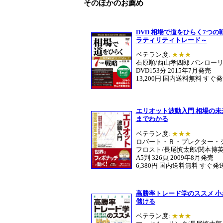
そのほかのお薦め
DVD 相場で道をひらく7つの
ラティリティトレード～
ベテラン度:
★★★
石原順/西山孝四郎 パンロー
DVD153分 2015年7月発売
13,200円 国内送料無料 すぐ
エリオット波動入門 相場の
までわかる
ベテラン度:
★★★
ロバート・Ｒ・プレクター・
フロスト/長尾慎太郎/関本博
A5判 326頁 2009年8月発売
6,380円 国内送料無料 すぐ発
高勝率トレード学のススメ 
儲ける
ベテラン度:
★★★