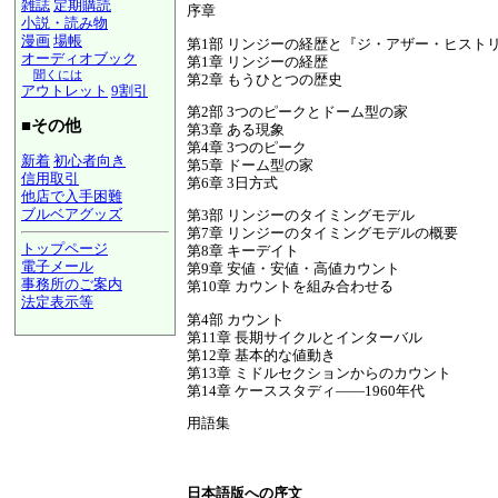
雑誌
定期購読
序章
小説・読み物
漫画
場帳
第1部 リンジーの経歴と『ジ・アザー・ヒスト
オーディオブック
第1章 リンジーの経歴
聞くには
第2章 もうひとつの歴史
アウトレット
9割引
第2部 3つのピークとドーム型の家
■その他
第3章 ある現象
第4章 3つのピーク
新着
初心者向き
第5章 ドーム型の家
信用取引
第6章 3日方式
他店で入手困難
ブルベアグッズ
第3部 リンジーのタイミングモデル
第7章 リンジーのタイミングモデルの概要
トップページ
第8章 キーデイト
電子メール
第9章 安値・安値・高値カウント
事務所のご案内
第10章 カウントを組み合わせる
法定表示等
第4部 カウント
a@panrolling.com
第11章 長期サイクルとインターバル
第12章 基本的な値動き
第13章 ミドルセクションからのカウント
第14章 ケーススタディ――1960年代
用語集
日本語版への序文