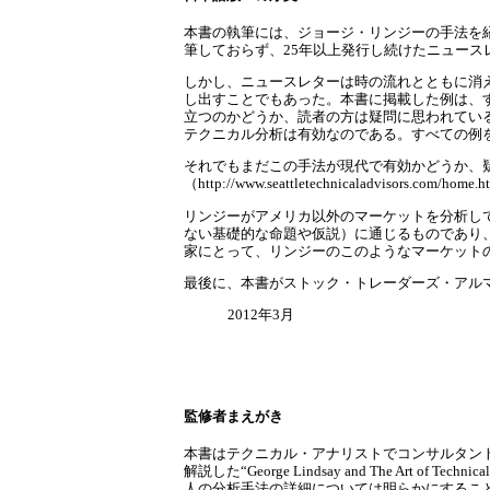
本書の執筆には、ジョージ・リンジーの手法を
筆しておらず、25年以上発行し続けたニュース
しかし、ニュースレターは時の流れとともに消
し出すことでもあった。本書に掲載した例は、
立つのかどうか、読者の方は疑問に思われてい
テクニカル分析は有効なのである。すべての例
それでもまだこの手法が現代で有効かどうか、
（http://www.seattletechnicaladvisors.
リンジーがアメリカ以外のマーケットを分析し
ない基礎的な命題や仮説）に通じるものであり
家にとって、リンジーのこのようなマーケット
最後に、本書がストック・トレーダーズ・アルマ
2012年3月
監修者まえがき
本書はテクニカル・アナリストでコンサルタン
解説した“George Lindsay and The A
人の分析手法の詳細については明らかにすること