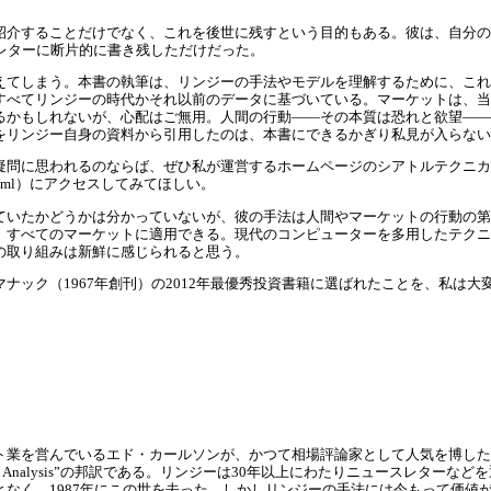
紹介することだけでなく、これを後世に残すという目的もある。彼は、自分の
レターに断片的に書き残しただけだった。
えてしまう。本書の執筆は、リンジーの手法やモデルを理解するために、これ
すべてリンジーの時代かそれ以前のデータに基づいている。マーケットは、当
るかもしれないが、心配はご無用。人間の行動――その本質は恐れと欲望――
をリンジー自身の資料から引用したのは、本書にできるかぎり私見が入らない
疑問に思われるのならば、ぜひ私が運営するホームページのシアトルテクニカ
com/home.html）にアクセスしてみてほしい。
ていたかどうかは分かっていないが、彼の手法は人間やマーケットの行動の第
、すべてのマーケットに適用できる。現代のコンピューターを多用したテクニ
の取り組みは新鮮に感じられると思う。
ナック（1967年創刊）の2012年最優秀投資書籍に選ばれたことを、私は大
ト業を営んでいるエド・カールソンが、かつて相場評論家として人気を博した
rt of Technical Analysis”の邦訳である。リンジーは30年以上にわたりニュ
なく、1987年にこの世を去った。しかしリンジーの手法には今もって価値