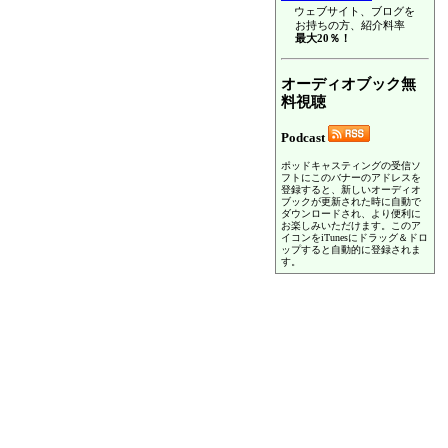
ウェブサイト、ブログを
お持ちの方、紹介料率
最大20％！
オーディオブック無
料視聴
Podcast
ポッドキャスティングの受信ソ
フトにこのバナーのアドレスを
登録すると、新しいオーディオ
ブックが更新された時に自動で
ダウンロードされ、より便利に
お楽しみいただけます。このア
イコンをiTunesにドラッグ＆ドロ
ップすると自動的に登録されま
す。