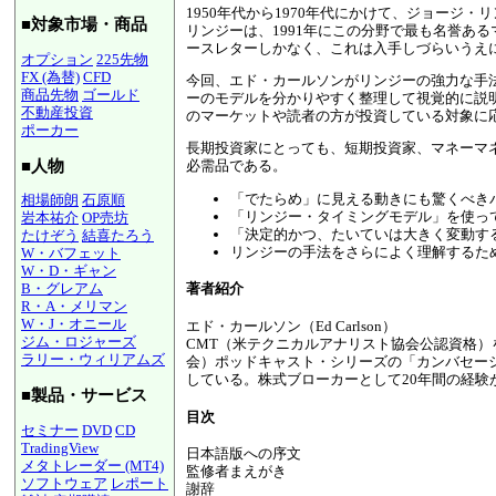
1950年代から1970年代にかけて、ジョージ・
■対象市場・商品
リンジーは、1991年にこの分野で最も名誉あ
ースレターしかなく、これは入手しづらいうえ
オプション
225先物
FX (為替)
CFD
今回、エド・カールソンがリンジーの強力な手
商品先物
ゴールド
ーのモデルを分かりやすく整理して視覚的に説
不動産投資
のマーケットや読者の方が投資している対象に
ポーカー
長期投資家にとっても、短期投資家、マネーマ
■人物
必需品である。
「でたらめ」に見える動きにも驚くべき
相場師朗
石原順
「リンジー・タイミングモデル」を使っ
岩本祐介
OP売坊
「決定的かつ、たいていは大きく変動す
たけぞう
結喜たろう
リンジーの手法をさらによく理解するた
W・バフェット
W・D・ギャン
著者紹介
B・グレアム
R・A・メリマン
W・J・オニール
エド・カールソン（Ed Carlson）
ジム・ロジャーズ
CMT（米テクニカルアナリスト協会公認資格）
ラリー・ウィリアムズ
会）ポッドキャスト・シリーズの「カンバセーションズ」で司
している。株式ブローカーとして20年間の経験
■製品・サービス
目次
セミナー
DVD
CD
TradingView
日本語版への序文
メタトレーダー (MT4)
監修者まえがき
ソフトウェア
レポート
謝辞