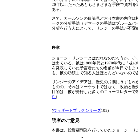
20年以上たったあともさまざまな手段で資料
ある。
さて、カールソンの目論見どおり本書の内容は
ークの分析手法（デマークの手法はブルームバ
分析を行う人にとって、リンジーの手法が不変的
序章
ジョージ・リンジーとはだれなのだろうか。そ
は出ている。彼は1960年代と1970年代に
を発表していた予言者たちの名前が今日でもよ
も、彼の功績まで知る人はほとんどいないので
リンジーのアイデアは、歴史の片隅にうずもれ
ものの、それはマーケットではなく、政治と歴史につ
目的は、彼が発行した多くのニュースレターで
む
)
(
ウィザードブックシリーズ
192)
読者のご意見
本書は、投資顧問業を行っていたジョージ・リン