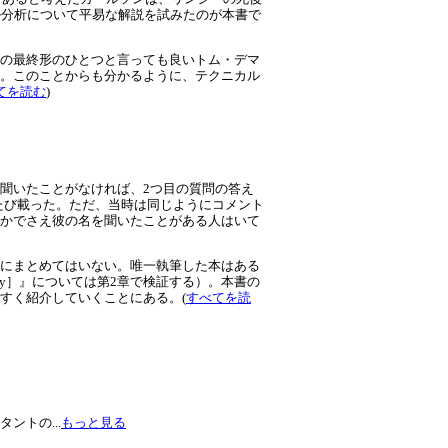
ル分析について平易な解説を試みたのが本書で
の最終形のひとつと言っても良いトム・デマ
。このことからも分かるように、テクニカル
てを読む
)
聞いたことがなければ、2つ目の質問の答え
びたび載った。ただ、当時は同じようにコメント
かでさえ彼の名を聞いたことがある人はいて
にまとめてはいない。唯一執筆した本はある
ory］』については第2章で検証する）。本書の
すく紹介していくことにある。(
すべてを読
トの...
もっと見る