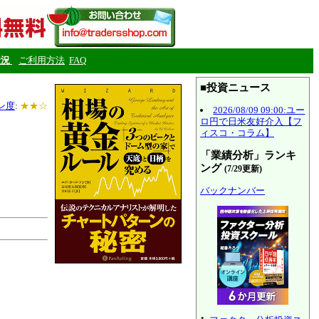
状況
ご利用方法
FAQ
■投資ニュース
ン度
:
★★☆
2026/08/09 09:00:ユー
ロ円で日米友好介入【フ
ィスコ・コラム】
「業績分析」ランキ
ング
(7/29更新)
バックナンバー