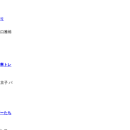
なり
山口雅裕
勝率トレ
京子 パ
ダーたち