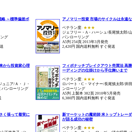
戦略 ～標準偏差ボ
アノマリー投資 市場のサイクルは永遠
ベテラン度:
★★★
ジェフリー・A・ハーシュ/長尾慎太郎/
リング
パンローリング
A5判 254頁 2013年3月発売
発送
2,420円 国内送料無料 すぐ発送
未来から投資家心理
フィボナッチブレイクアウト売買法 高
ーディングの仕掛けから手仕舞いまで
ベテラン度:
★★★
ジュニア/Ａ・Ｊ・
ロバート・C・マイナー/長尾慎太郎/井田
英 パンローリング
ンローリング
A5判 上製本 382頁 2010年5月発売
送
6,380円 国内送料無料 すぐ発送
小さく張って着実に
新マーケットの魔術師 米トップトレー
が語る成功の秘密
ベテラン度:
★★★