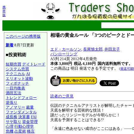
携
帯
版
相場の黄金ルール 「3つのピークとド
このページの携帯版
新着
8月7日更新
エド・カールソン
,
長尾慎太郎
,
井田京子
パンローリング
■投資戦術
A5判 214頁 2012年4月発売
本体 3,800円 税込 4,180円
国内送料無料です。
短期売買
デイトレード
この商品は 明日 発送できる予定です。
システム売買
(発送可能
テクニカル
AI
エリオット波動
フィボナッチ
一目均衡表
酒田五法
読者のご意見
トレンドフォロー
逆張り
伝説のテクニカルアナリストが解明したチャー
アノマリー
裁量
天底を解明する芸術的な技法！
ファンダメンタル
謎だったリンジーモデルが今明らかに！
成長株
決算書
FAI
天底を予測することはできる!?
サヤ取り
資金管理
心理
行動心理学
「永遠に色あせない成功がここにはある」――
危機
占星術
格言