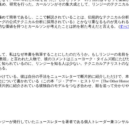
を集め、研究を行った。カールソンがその集大成として、リンジーのテクニカ
極めて簡単であるし、ここで解説されていることは、伝統的なテクニカル分析
ーグの公式テクニカル分析に採用されている）とかなり重なるものが見られる
な価値を持つとカールソンが考えたことは的を射た考えだと言える。 (
すべ
して、私はなぜ本書を執筆することにしたのだろうか。もしリンジーの名前を
「株の教祖」と言われた人物で、彼のコメントはニューヨーク・タイムズ紙にた
く知られているのに、リンジーを知る人は少ない。テクニカルアナリストのな
ある。
かけている。彼は自分の手法をニュースレターで断片的に紹介しただけで、本
いて書かれている（この本『ジ・アザー・ヒストリー［The Other Hist
断片的に紹介されている彼独自のモデルをつなぎ合わせ、順を追って分かりや
ジーが発行していたニュースレターを著者である個人トレーダー兼コンサルタン