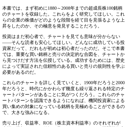
本書では、まず初めに1880～2008年までの超成長株100銘柄
のチャートを収録した。これらをよく研究してほしい。これ
らの企業の株価がどのような段階を経て目を見張るような上
昇をしたのか、その極意を発見することだろう。
投資はまだ初心者で、チャートを見ても意味が分からない
――そんな読者も安心してほしい。どんなに成功している投
資家だって、だれもが初めは初心者だったのだ。そこで本書
では、重要な買い銘柄と売りの決定的な合図を、チャートか
ら見つけだす方法を伝授している。成功するためには、歴史
によって実証された信頼性のある買いと売りの規則性を学ぶ
必要があるのだ。
これらのチャートを詳しく見ていくと、1900年だろうと2000
年だろうと、時代にかかわらず幾度も繰り返される特定のチ
ャートパターンがあることに気がつくだろう。これらのチャ
ートパターンを認識できるようになれば、機関投資家による
買い集めの対象になっている銘柄を見極めることができるの
で、大きな強みになる。
売り上げ、収益率、ROE（株主資本利益率）のそれぞれが