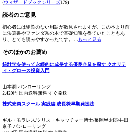
(
ウィザードブックシリーズ
179)
読者のご意見
初心者には馴染のない用語が散見されますが、この本より前
に決算書やファンダ系の本で基礎知識を得ていたこともあ
り、とても読みやすかったです。 ...
もっと見る
そのほかのお薦め
統計学を使って永続的に成長する優良企業を探す クオリテ
ィ・グロース投資入門
山本潤 パンローリング
2,420円 国内送料無料 すぐ発送
株式売買スクール 実践編 成長株早期発掘法
ギル・モラレス/クリス・キャッチャー博士/長岡半太郎/井田
京子 パンローリング