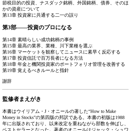
節税目的の投資、ナスダック銘柄、外国銘柄、債券、そのほ
かの資産について
第13章 投資家に共通する二一の誤り
第3部――投資のプロになる
第14章 素晴らしい成功銘柄の事例
第15章 最高の業界、業種、川下業種を選ぶ
第16章 マーケットを観察してニュースに素早く反応する
第17章 投資信託で百万長者になる方法
第18章 年金と機関投資家のポートフォリオ管理を改善する
第19章 覚えるべきルールと指針
謝辞
監修者まえがき
本書はウイリアム・J・オニールの著した“How to Make
Money in Stocks”の第四版の邦訳である。本書の初版は1988
年に出版されており、以来改定を重ねながら部数を伸ばし、
ベストセラーとなった。著者のオニールはジャック・シュワ