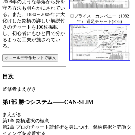
2008年のような暴落から身を
守る方法も明らかにされてい
る。また、1880～2009年に大
◎プライス・カンパニー（1982
化けした銘柄の詳しい解説付
年） 週足チャート(P.78)
きのチャートを100枚掲載
し、初心者にもひと目で分か
るような工夫が施されてい
る。
目次
監修者まえがき
第1部 勝つシステム――CAN-SLIM
まえがき
第1章 銘柄選択の極意
第2章 プロのチャート読解術を身につけ、銘柄選択と売買タ
イミングを改善する