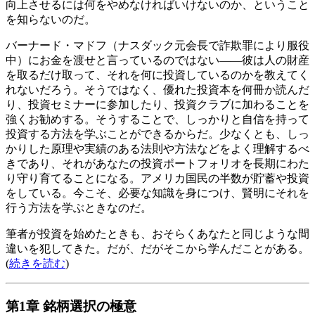
向上させるには何をやめなければいけないのか、ということ
を知らないのだ。
バーナード・マドフ（ナスダック元会長で詐欺罪により服役
中）にお金を渡せと言っているのではない――彼は人の財産
を取るだけ取って、それを何に投資しているのかを教えてく
れないだろう。そうではなく、優れた投資本を何冊か読んだ
り、投資セミナーに参加したり、投資クラブに加わることを
強くお勧めする。そうすることで、しっかりと自信を持って
投資する方法を学ぶことができるからだ。少なくとも、しっ
かりした原理や実績のある法則や方法などをよく理解するべ
きであり、それがあなたの投資ポートフォリオを長期にわた
り守り育てることになる。アメリカ国民の半数が貯蓄や投資
をしている。今こそ、必要な知識を身につけ、賢明にそれを
行う方法を学ぶときなのだ。
筆者が投資を始めたときも、おそらくあなたと同じような間
違いを犯してきた。だが、だがそこから学んだことがある。
(
続きを読む
)
第1章 銘柄選択の極意