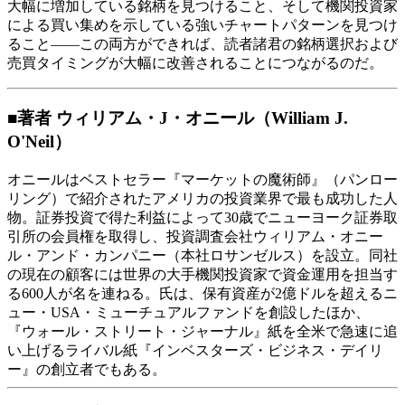
大幅に増加している銘柄を見つけること、そして機関投資家
による買い集めを示している強いチャートパターンを見つけ
ること――この両方ができれば、読者諸君の銘柄選択および
売買タイミングが大幅に改善されることにつながるのだ。
■著者 ウィリアム・J・オニール（William J.
O'Neil）
オニールはベストセラー『マーケットの魔術師』（パンロー
リング）で紹介されたアメリカの投資業界で最も成功した人
物。証券投資で得た利益によって30歳でニューヨーク証券取
引所の会員権を取得し、投資調査会社ウィリアム・オニー
ル・アンド・カンパニー（本社ロサンゼルス）を設立。同社
の現在の顧客には世界の大手機関投資家で資金運用を担当す
る600人が名を連ねる。氏は、保有資産が2億ドルを超えるニ
ュー・USA・ミューチュアルファンドを創設したほか、
『ウォール・ストリート・ジャーナル』紙を全米で急速に追
い上げるライバル紙『インベスターズ・ビジネス・デイリ
ー』の創立者でもある。