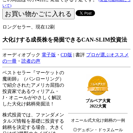
いて)
ロングセラー、現在12刷
大化けする成長株を発掘できるCAN-SLIM投資法
オーディオブック
電子版
・
CD版
| 書評
プロが選ぶオススメ
の一冊
・
読者の声
ベストセラー『マーケットの
魔術師』（パンローリング）
で紹介されたアメリカ屈指の
投資家であるウィリアム・
J・オニールがやさしく解説
ブルベア大賞
した大化け銘柄発掘法！
2022大賞
株式投資では、ファンダメン
オニール式大化け銘柄の一例
タルズ情報を基礎に投資する
銘柄を決定する場合、大きく
◎デュポン・ドゥヌムール