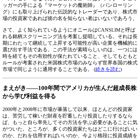
ッガーの手による『マーケットの魔術師』（パンローリン
グ）にも取り上げられた伝説的なトレーダーであり、株式市
場の投資家であれば彼の名を知らない者はいないであろう。
さて、よく知られているようにオニールはCANSLIMと呼ば
れる銘柄スクリーニング法を考案し提唱している。それは長
期にわたって継続して上昇する可能性が高い企業を機械的に
選び出す手法である。この手法が素晴らしいのは、一つには
時を経てもその有効性が保たれていること、そしてもともと
ルールが考案された米国株式市場のみならず世界各国の株式
市場で同じように通用することである。 (
続きを読む
)
まえがき――100年間でアメリカが生んだ超成長株
から学び利益を得る
2000年と2008年に市場が暴落して以来、ほとんどの投資家
は、苦労して稼いだ財産を貯蓄したり投資したりするなら
ば、もっと自ら率先してその方法を学ぶ必要があることに気
がついた。ところが、多くの投資家たちはどこに行けばいい
のか、だれを信用すればいいのか、今より格段に投資成績を