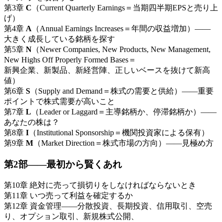
第3章
C
（Current Quarterly Earnings＝当期四半期EPSと売り上
げ）
第4章
A
（Annual Earnings Increases＝年間の収益増加）――
大きく成長している銘柄を探す
第5章
N
（Newer Companies, New Products, New Management,
New Highs Off Properly Formed Bases＝
新興企業、新製品、新経営陣、正しいベースを抜けて新高
値）
第6章
S
（Supply and Demand＝株式の需要と供給）――重要
ポイントで株式需要が高いこと
第7章
L
（Leader or Laggard＝主導銘柄か、停滞銘柄か）――
あなたの株は？
第8章
I
（Institutional Sponsorship＝機関投資家による保有）
第9章
M
（Market Direction＝株式市場の方向）――見極め方
第2部――最初から賢くあれ
第10章 絶対に売って損切りをしなければならないとき
第11章 いつ売って利益を確定するか
第12章 資金管理――分散投資、長期投資、信用取引、空売
り、オプション取引、新規株式公開、