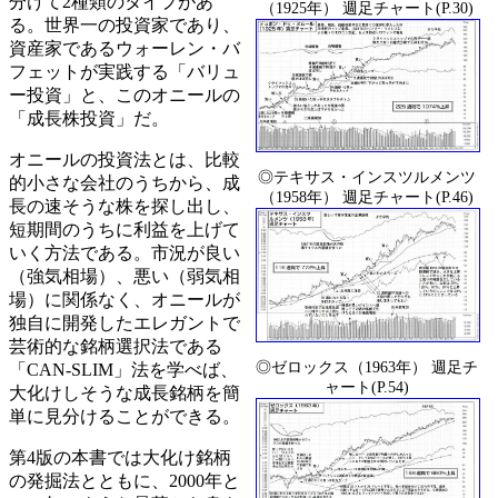
分けて2種類のタイプがあ
（1925年） 週足チャート(P.30)
る。世界一の投資家であり、
資産家であるウォーレン・バ
フェットが実践する「バリュ
ー投資」と、このオニールの
「成長株投資」だ。
オニールの投資法とは、比較
◎テキサス・インスツルメンツ
的小さな会社のうちから、成
（1958年） 週足チャート(P.46)
長の速そうな株を探し出し、
短期間のうちに利益を上げて
いく方法である。市況が良い
（強気相場）、悪い（弱気相
場）に関係なく、オニールが
独自に開発したエレガントで
芸術的な銘柄選択法である
◎ゼロックス（1963年） 週足チ
「CAN-SLIM」法を学べば、
ャート(P.54)
大化けしそうな成長銘柄を簡
単に見分けることができる。
第4版の本書では大化け銘柄
の発掘法とともに、2000年と