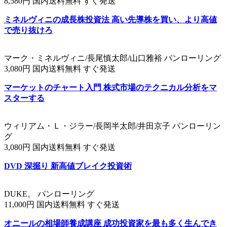
8,580円 国内送料無料 すぐ発送
ミネルヴィニの成長株投資法 高い先導株を買い、より高値
で売り抜けろ
マーク・ミネルヴィニ/長尾慎太郎/山口雅裕 パンローリング
3,080円 国内送料無料 すぐ発送
マーケットのチャート入門 株式市場のテクニカル分析をマ
スターする
ウィリアム・Ｌ・ジラー/長岡半太郎/井田京子 パンローリン
グ
3,080円 国内送料無料 すぐ発送
DVD 深掘り 新高値ブレイク投資術
DUKE。 パンローリング
11,000円 国内送料無料 すぐ発送
オニールの相場師養成講座 成功投資家を最も多く生んでき