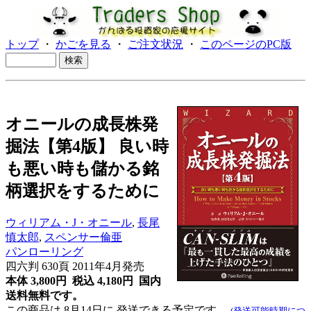
トップ
・
かごを見る
・
ご注文状況
・
このページのPC版
オニールの成長株発
掘法【第4版】 良い時
も悪い時も儲かる銘
柄選択をするために
ウィリアム・J・オニール
,
長尾
慎太郎
,
スペンサー倫亜
パンローリング
四六判 630頁 2011年4月発売
本体 3,800円 税込 4,180円
国内
送料無料です。
この商品は 8月14日に 発送できる予定です。
(発送可能時期につ