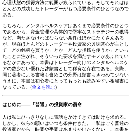
心理状態の獲得方法に範囲が絞られている。そしてそれはほ
とんどの成功したトレーダーがもつ必要条件のひとつなので
ある。
もちろん、メンタルヘルスケアはあくまで必要条件のひとつ
であるから、資金管理や具体的で堅牢なストラテジーの獲得
など、満たさなければならない条件はほかにたくさんある
が、現在ほとんどのトレーダーや投資家の興味関心が主とし
て「どの銘柄を買うか」とか「どんな指標を使うか」といっ
たことに注がれ、そういった要求を満たすモノがあふれてい
るなかにあって、本書はトレーダー向けのメンタルヘルスケ
アの数少ない優れた啓蒙書として稀有な存在である。実際、
同じ著者による書籍も含めこの分野は類書もきわめて少ない
うえに、本書は初心者にとってもっとも読みやすい相場書に
なっている。(
全文を読む
)
はじめに――「普通」の投資家の宿命
人は私にひっきりなしに電話をかけてきては助けを求める。
しかし、彼らの願いはいつも条件付きだ。「私はごく普通の
投資家だから、時間や手間はあまりかけたくない」。本書を