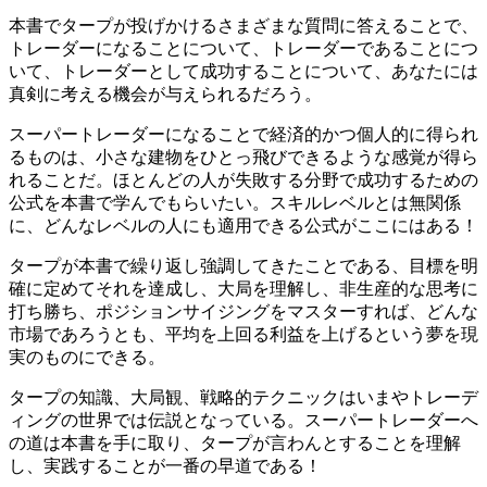
本書でタープが投げかけるさまざまな質問に答えることで、
トレーダーになることについて、トレーダーであることにつ
いて、トレーダーとして成功することについて、あなたには
真剣に考える機会が与えられるだろう。
スーパートレーダーになることで経済的かつ個人的に得られ
るものは、小さな建物をひとっ飛びできるような感覚が得ら
れることだ。ほとんどの人が失敗する分野で成功するための
公式を本書で学んでもらいたい。スキルレベルとは無関係
に、どんなレベルの人にも適用できる公式がここにはある！
タープが本書で繰り返し強調してきたことである、目標を明
確に定めてそれを達成し、大局を理解し、非生産的な思考に
打ち勝ち、ポジションサイジングをマスターすれば、どんな
市場であろうとも、平均を上回る利益を上げるという夢を現
実のものにできる。
タープの知識、大局観、戦略的テクニックはいまやトレーデ
ィングの世界では伝説となっている。スーパートレーダーへ
の道は本書を手に取り、タープが言わんとすることを理解
し、実践することが一番の早道である！