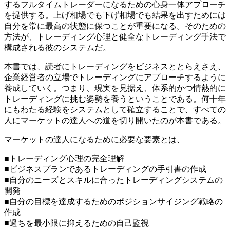
するフルタイムトレーダーになるための心身一体アプローチ
を提供する。上げ相場でも下げ相場でも結果を出すためには
自分を常に最高の状態に保つことが重要になる。そのための
方法が、トレーディング心理と健全なトレーディング手法で
構成される彼のシステムだ。
本書では、読者にトレーディングをビジネスととらえさえ、
企業経営者の立場でトレーディングにアプローチするように
養成していく。つまり、現実を見据え、体系的かつ情熱的に
トレーディングに挑む姿勢を養うということである。何十年
にもわたる経験をシステムとして確立することで、すべての
人にマーケットの達人への道を切り開いたのが本書である。
マーケットの達人になるために必要な要素とは、
■トレーディング心理の完全理解
■ビジネスプランであるトレーディングの手引書の作成
■自分のニーズとスキルに合ったトレーディングシステムの
開発
■自分の目標を達成するためのポジションサイジング戦略の
作成
■過ちを最小限に抑えるための自己監視