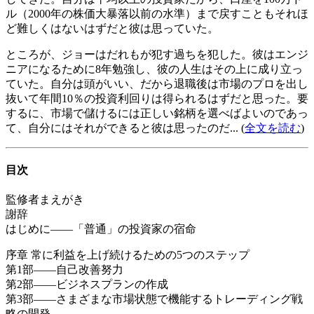
ル（2000年の株価大暴落以前の水準）まで戻すこともそれほ
ど難しくはないはずだと彼は思っていた。
ところが、ジョーはだれもが犯す過ちを犯した。彼はエンジ
ニアになるために8年勉強し、彼の人生はその上に成り立っ
ていた。自分は頭がいい、だから退職後は市場のプロを出し
抜いて年間10％の投資利回りは得られるはずだと思った。要
するに、市場で儲けるには正しい銘柄を選べばよいのであっ
て、自分にはそれができると彼は思ったのだ... (
全文を読む
)
目次
監修者まえがき
謝辞
はじめに――「普通」の投資家の宿命
序章 常に利益を上げ続けるための5つのステップ
第1部――自己改善努力
第2部――ビジネスプランの作成
第3部――さまざまな市場状態で機能するトレーディング戦
略の開発