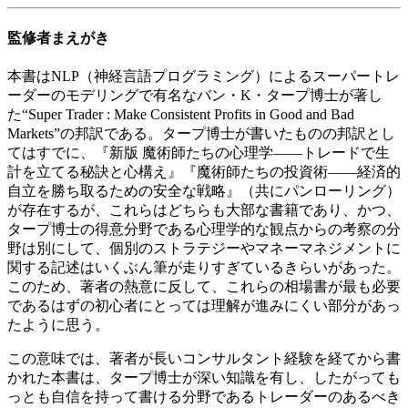
監修者まえがき
本書はNLP（神経言語プログラミング）によるスーパートレ
ーダーのモデリングで有名なバン・K・タープ博士が著し
た“Super Trader : Make Consistent Profits in Good and Bad
Markets”の邦訳である。タープ博士が書いたものの邦訳とし
てはすでに、『新版 魔術師たちの心理学――トレードで生
計を立てる秘訣と心構え』『魔術師たちの投資術――経済的
自立を勝ち取るための安全な戦略』（共にパンローリング）
が存在するが、これらはどちらも大部な書籍であり、かつ、
タープ博士の得意分野である心理学的な観点からの考察の分
野は別にして、個別のストラテジーやマネーマネジメントに
関する記述はいくぶん筆が走りすぎているきらいがあった。
このため、著者の熱意に反して、これらの相場書が最も必要
であるはずの初心者にとっては理解が進みにくい部分があっ
たように思う。
この意味では、著者が長いコンサルタント経験を経てから書
かれた本書は、タープ博士が深い知識を有し、したがっても
っとも自信を持って書ける分野であるトレーダーのあるべき