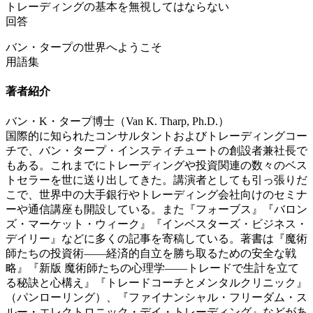
トレーディングの基本を無視してはならない
回答
バン・タープの世界へようこそ
用語集
著者紹介
バン・K・タープ博士（Van K. Tharp, Ph.D.）
国際的に知られたコンサルタントおよびトレーディングコー
チで、バン・タープ・インスティチュートの創設者兼社長で
もある。これまでにトレーディングや投資関連の数々のベス
トセラーを世に送り出してきた。講演者としても引っ張りだ
こで、世界中の大手銀行やトレーディング会社向けのセミナ
ーや通信講座も開設している。また『フォーブス』『バロン
ズ・マーケット・ウィーク』『インベスターズ・ビジネス・
デイリー』などに多くの記事を寄稿している。著書は『魔術
師たちの投資術――経済的自立を勝ち取るための安全な戦
略』『新版 魔術師たちの心理学――トレードで生計を立て
る秘訣と心構え』『トレードコーチとメンタルクリニック』
（パンローリング）、『ファイナンシャル・フリーダム・ス
ルー・エレクトロニック・デイ・トレーディング』などがあ