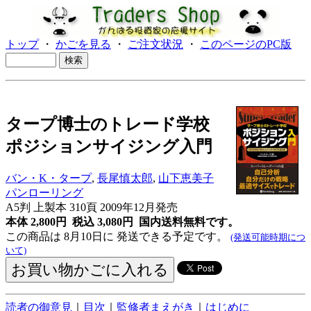
トップ
・
かごを見る
・
ご注文状況
・
このページのPC版
タープ博士のトレード学校
ポジションサイジング入門
バン・K・タープ
,
長尾慎太郎
,
山下恵美子
パンローリング
A5判 上製本 310頁 2009年12月発売
本体 2,800円 税込 3,080円
国内送料無料です。
この商品は 8月10日に 発送できる予定です。
(発送可能時期につ
いて)
読者の御意見
｜
目次
｜
監修者まえがき
｜
はじめに