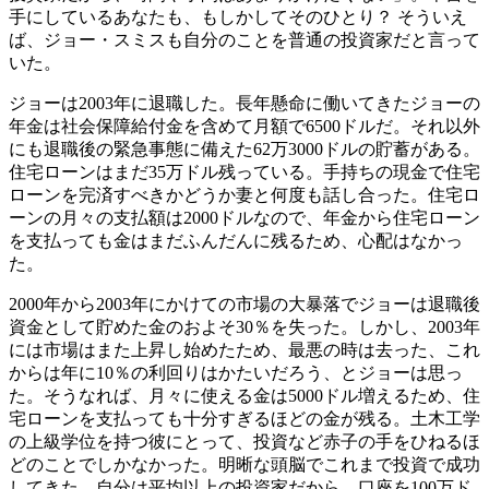
手にしているあなたも、もしかしてそのひとり？ そういえ
ば、ジョー・スミスも自分のことを普通の投資家だと言って
いた。
ジョーは2003年に退職した。長年懸命に働いてきたジョーの
年金は社会保障給付金を含めて月額で6500ドルだ。それ以外
にも退職後の緊急事態に備えた62万3000ドルの貯蓄がある。
住宅ローンはまだ35万ドル残っている。手持ちの現金で住宅
ローンを完済すべきかどうか妻と何度も話し合った。住宅ロ
ーンの月々の支払額は2000ドルなので、年金から住宅ローン
を支払っても金はまだふんだんに残るため、心配はなかっ
た。
2000年から2003年にかけての市場の大暴落でジョーは退職後
資金として貯めた金のおよそ30％を失った。しかし、2003年
には市場はまた上昇し始めたため、最悪の時は去った、これ
からは年に10％の利回りはかたいだろう、とジョーは思っ
た。そうなれば、月々に使える金は5000ドル増えるため、住
宅ローンを支払っても十分すぎるほどの金が残る。土木工学
の上級学位を持つ彼にとって、投資など赤子の手をひねるほ
どのことでしかなかった。明晰な頭脳でこれまで投資で成功
してきた。自分は平均以上の投資家だから、口座を100万ド