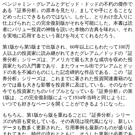
ベンジャミン・グレアムとデビッド・ドッドの不朽の傑作で
ある『証券分析』の原本を見たり、ましてや手にとることな
どめったにできるものではない。しかし、とりわけ念入りに
仕上げられたこの完全復刻版がそれを可能にした。本書は読
者にバリュー投資の神髄を説いた本物の古典を味わい、それ
を実地に応用するという喜びを与えてくれるだろう。
第1版から第5版まで出版され、60年以上にもわたって100万
人以上の投資家に読み継がれてきたグレアム／ドッドの『証
券分析』シリーズは、アメリカで最も大きな成功を収めた投
資家たちの入門書であり、またウォール街でグレアムとドッ
ドの名を不滅のものにした記念碑的な作品である。この『証
券分析』シリーズは、これまでに著された投資関連書籍のな
かでは最も大きな影響を投資界に及ぼしている。そのなかで
今でも投資家たちのバイブルとなっている『証券分析』の第
1版は、この完全復刻版によって1934年当時と同じように、
いつでも好きなページを開くことができるようになった。
もちろん、第1版から版を重ねるごとに『証券分析』シリー
ズの内容も変化している。その表現は現代風になり、新しい
データも数多く更新された。引用事例も最新のものが盛り込
まれてきた。時代の流れとともに、そうした更新は必要であ