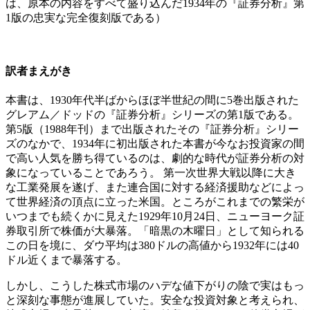
は、原本の内容をすべて盛り込んだ1934年の『証券分析』第
1版の忠実な完全復刻版である）
訳者まえがき
本書は、1930年代半ばからほぼ半世紀の間に5巻出版された
グレアム／ドッドの『証券分析』シリーズの第1版である。
第5版（1988年刊）まで出版されたその『証券分析』シリー
ズのなかで、1934年に初出版された本書が今なお投資家の間
で高い人気を勝ち得ているのは、劇的な時代が証券分析の対
象になっていることであろう。 第一次世界大戦以降に大き
な工業発展を遂げ、また連合国に対する経済援助などによっ
て世界経済の頂点に立った米国。ところがこれまでの繁栄が
いつまでも続くかに見えた1929年10月24日、ニューヨーク証
券取引所で株価が大暴落。「暗黒の木曜日」として知られる
この日を境に、ダウ平均は380ドルの高値から1932年には40
ドル近くまで暴落する。
しかし、こうした株式市場のハデな値下がりの陰で実はもっ
と深刻な事態が進展していた。安全な投資対象と考えられ、