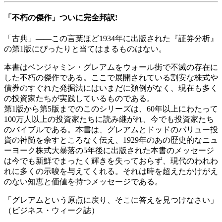
「不朽の傑作」ついに完全邦訳!
「古典」――この言葉ほど1934年に出版された『証券分析』
の第1版にぴったりと当てはまるものはない。
本書はベンジャミン・グレアムをウォール街で不滅の存在に
した不朽の傑作である。ここで展開されている割安な株式や
債券のすぐれた発掘法にはいまだに類例がなく、現在も多く
の投資家たちが実践しているものである。
第1版から第5版までのこのシリーズは、60年以上にわたって
100万人以上の投資家たちに読み継がれ、今でも投資家たち
のバイブルである。本書は、グレアムとドッドのバリュー投
資の神髄を余すところなく伝え、1929年のあの歴史的なニュ
ーヨーク株式大暴落の5年後に出版された本書のメッセージ
は今でも新鮮でまったく輝きを失っておらず、現代のわれわ
れに多くの示唆を与えてくれる。それは時を超えたかけがえ
のない知恵と価値を持つメッセージである。
「グレアムという原点に戻り、そこに答えを見つけなさい」
（ビジネス・ウィーク誌）