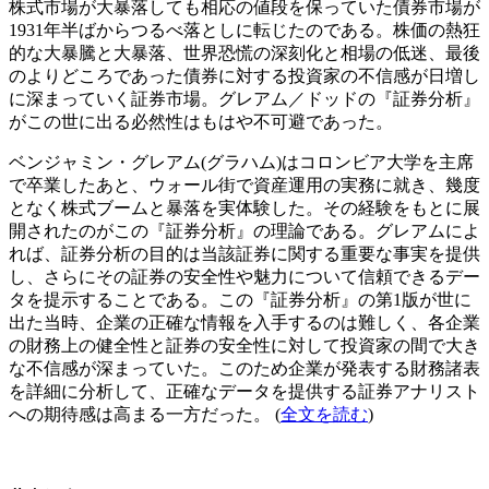
株式市場が大暴落しても相応の値段を保っていた債券市場が
1931年半ばからつるべ落としに転じたのである。株価の熱狂
的な大暴騰と大暴落、世界恐慌の深刻化と相場の低迷、最後
のよりどころであった債券に対する投資家の不信感が日増し
に深まっていく証券市場。グレアム／ドッドの『証券分析』
がこの世に出る必然性はもはや不可避であった。
ベンジャミン・グレアム(グラハム)はコロンビア大学を主席
で卒業したあと、ウォール街で資産運用の実務に就き、幾度
となく株式ブームと暴落を実体験した。その経験をもとに展
開されたのがこの『証券分析』の理論である。グレアムによ
れば、証券分析の目的は当該証券に関する重要な事実を提供
し、さらにその証券の安全性や魅力について信頼できるデー
タを提示することである。この『証券分析』の第1版が世に
出た当時、企業の正確な情報を入手するのは難しく、各企業
の財務上の健全性と証券の安全性に対して投資家の間で大き
な不信感が深まっていた。このため企業が発表する財務諸表
を詳細に分析して、正確なデータを提供する証券アナリスト
への期待感は高まる一方だった。 (
全文を読む
)