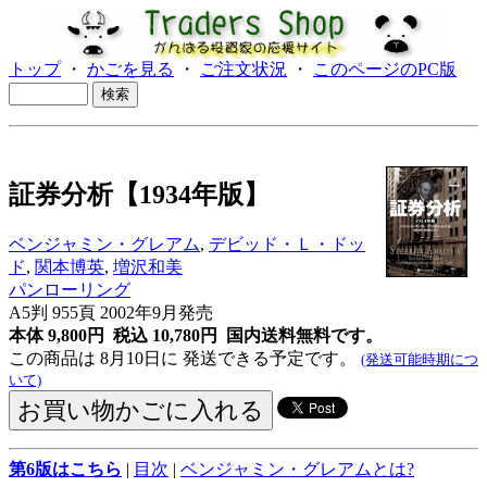
トップ
・
かごを見る
・
ご注文状況
・
このページのPC版
証券分析【1934年版】
ベンジャミン・グレアム
,
デビッド・Ｌ・ドッ
ド
,
関本博英
,
増沢和美
パンローリング
A5判 955頁 2002年9月発売
本体 9,800円 税込 10,780円
国内送料無料です。
この商品は 8月10日に 発送できる予定です。
(発送可能時期につ
いて)
第6版はこちら
|
目次
|
ベンジャミン・グレアムとは?