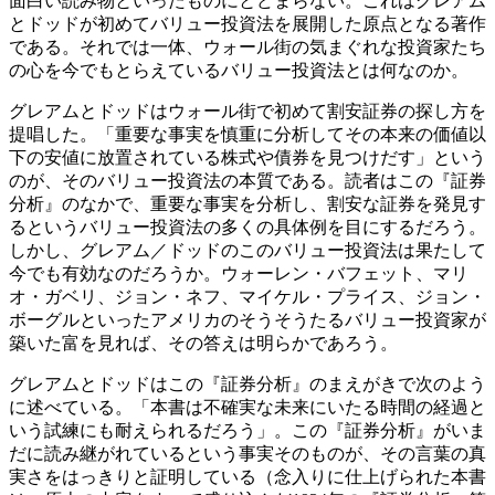
面白い読み物といったものにとどまらない。これはグレアム
とドッドが初めてバリュー投資法を展開した原点となる著作
である。それでは一体、ウォール街の気まぐれな投資家たち
の心を今でもとらえているバリュー投資法とは何なのか。
グレアムとドッドはウォール街で初めて割安証券の探し方を
提唱した。「重要な事実を慎重に分析してその本来の価値以
下の安値に放置されている株式や債券を見つけだす」という
のが、そのバリュー投資法の本質である。読者はこの『証券
分析』のなかで、重要な事実を分析し、割安な証券を発見す
るというバリュー投資法の多くの具体例を目にするだろう。
しかし、グレアム／ドッドのこのバリュー投資法は果たして
今でも有効なのだろうか。ウォーレン・バフェット、マリ
オ・ガベリ、ジョン・ネフ、マイケル・プライス、ジョン・
ボーグルといったアメリカのそうそうたるバリュー投資家が
築いた富を見れば、その答えは明らかであろう。
グレアムとドッドはこの『証券分析』のまえがきで次のよう
に述べている。「本書は不確実な未来にいたる時間の経過と
いう試練にも耐えられるだろう」。この『証券分析』がいま
だに読み継がれているという事実そのものが、その言葉の真
実さをはっきりと証明している（念入りに仕上げられた本書