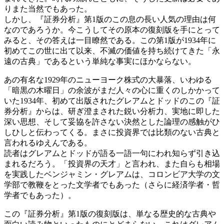
りまた当然でもあった。
しかし、『証券分析』第1版のこの息の長い人気の理由は何
なのであろうか。今こうしてその原本の復刻版を手にとって
みると、その答えは一目瞭然である。この第1版が1934年に
初めてこの世に出て以来、不滅の価値を持ち続けてきた「永
遠の古典」であるという単純な事実にほかならない。
あの有名な1929年のニューヨーク株式の大暴落、いわゆる
「暗黒の木曜日」の余波がまだ人々の心に重くのしかかって
いた1934年、初めて出版されたグレアムとドッドのこの『証
券分析』からは、研ぎ澄まされた鋭い分析力、実地に即した
深い思想、そして妥協を許さない決然とした論理の感触がひ
しひしと伝わってくる。まさに投資界では比類のない古典と
言われるゆえんである。
読者はグレアムとドッドが語る一語一句にわれ知らず引き込
まれるだろう。「投資界の天才」と言われ、また自らも相場
を実践したベンジャミン・グレアムは、コロンビア大学の文
学部で教鞭をとった文学者でもあった（さらに経済学者・哲
学者でもあった）。
この『証券分析』第1版の復刻版は、単なる歴史的な古典や