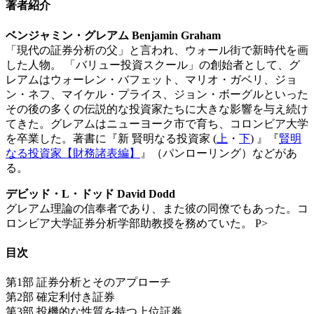
著者紹介
ベンジャミン・グレアム Benjamin Graham
「現代の証券分析の父」と言われ、ウォール街で新時代を画
した人物。 「バリュー投資スクール」の創始者として、グ
レアムはウォーレン・バフェット、マリオ・ガベリ、ジョ
ン・ネフ、マイケル・プライス、ジョン・ボーグルといった
その後の多くの伝説的な投資家たちに大きな影響を与え続け
てきた。グレアムはニューヨーク市で育ち、コロンビア大学
を卒業した。著書に『新 賢明なる投資家 (
上
・
下
) 』『
賢明
なる投資家【財務諸表編】
』（パンローリング）などがあ
る。
デビッド・L・ドッド David Dodd
グレアム理論の信奉者であり、また彼の同僚でもあった。コ
ロンビア大学証券分析学部助教授を務めていた。 P>
目次
第1部 証券分析とそのアプローチ
第2部 確定利付き証券
第3部 投機的な性質を持つ上位証券