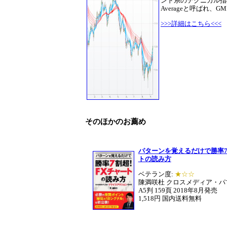
ンド系のテクニカル指標です
Averageと呼ばれ、
>>>詳細はこちら<<<
そのほかのお薦め
パターンを覚えるだけで勝率7
トの読み方
ベテラン度:
★☆☆
陳満咲杜 クロスメディア・パ
A5判 159頁 2018年8月発売
1,518円 国内送料無料