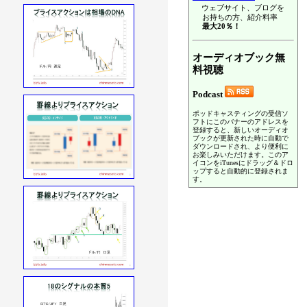
ウェブサイト、ブログを
お持ちの方、紹介料率
最大20％！
オーディオブック無
料視聴
Podcast
ポッドキャスティングの受信ソ
フトにこのバナーのアドレスを
登録すると、新しいオーディオ
ブックが更新された時に自動で
ダウンロードされ、より便利に
お楽しみいただけます。このア
イコンをiTunesにドラッグ＆ドロ
ップすると自動的に登録されま
す。