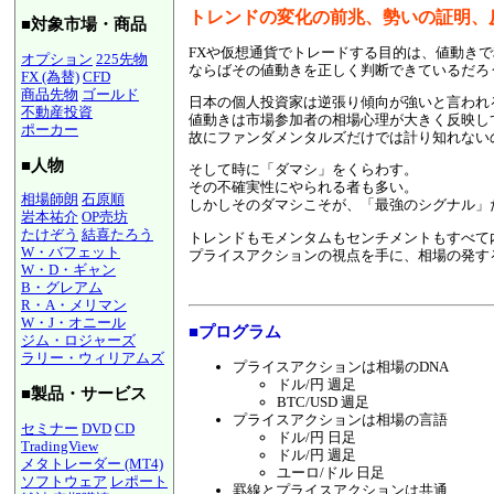
トレンドの変化の前兆、勢いの証明、
■対象市場・商品
FXや仮想通貨でトレードする目的は、値動き
オプション
225先物
ならばその値動きを正しく判断できているだろ
FX (為替)
CFD
商品先物
ゴールド
日本の個人投資家は逆張り傾向が強いと言われ
不動産投資
値動きは市場参加者の相場心理が大きく反映し
ポーカー
故にファンダメンタルズだけでは計り知れない
■人物
そして時に「ダマシ」をくらわす。
その不確実性にやられる者も多い。
相場師朗
石原順
しかしそのダマシこそが、「最強のシグナル」
岩本祐介
OP売坊
たけぞう
結喜たろう
トレンドもモメンタムもセンチメントもすべて
W・バフェット
プライスアクションの視点を手に、相場の発す
W・D・ギャン
B・グレアム
R・A・メリマン
W・J・オニール
■プログラム
ジム・ロジャーズ
ラリー・ウィリアムズ
プライスアクションは相場のDNA
ドル/円 週足
■製品・サービス
BTC/USD 週足
プライスアクションは相場の言語
セミナー
DVD
CD
ドル/円 日足
TradingView
ドル/円 週足
メタトレーダー (MT4)
ユーロ/ドル 日足
ソフトウェア
レポート
罫線とプライスアクションは共通