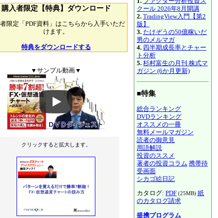
1.
ファクター分析投資ス
購入者限定【特典】ダウンロード
クール 2026年8月開講
2.
TradingView入門【第2
者限定「PDF資料」はこちらから入手いただ
版】
けます。
3.
たけぞうの50億稼いだ
男のメルマガ
特典をダウンロードする
4.
四半期成長率とチャー
ト分析
5.
杉村富生の月刊 株式マ
▼サンプル動画▼
ガジン (6か月更新)
■特集
総合ランキング
DVDランキング
オススメの一冊
無料メールマガジン
読者の御意見
クリックすると拡大します。
用語解説
投資のススメ
著者の投資コラム
携帯待
受画面
シカゴ絵日記
カタログ:
PDF
紙
(25MB)
のカタログ請求
提携プログラム