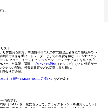
打ち
）
ナリスト
代より株投資を開始。中国情報専門紙の株式担当記者を経て黎明期のFX
融機関で研修を重ね、トレーダーとしての経験を積む。GCAエフエッ
グディレクター、イーストヒル ジャパン チーフアナリストを経て独立。
カバーした執筆、講演、
ブルベアFX通信
（メルマガ）などの情報サー
シグナルの配信、投資者教育などの活動に取り組む。
ト協会検定会員。
本にして最強 GMMA+RSI 二刀流FX
』などがある。
動平均線です。
平均線（EMA）を一度に表示して、プライストレンドを視覚化したトレ