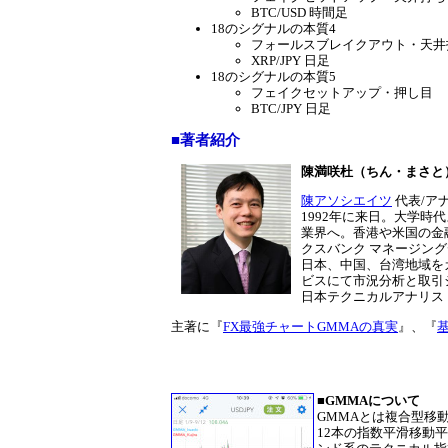
BTC/USD 時間足
18のシグナルの本質4
フォールスブレイクアウト・天井
XRP/JPY 日足
18のシグナルの本質5
フェイクセットアップ・押し目
BTC/JPY 日足
■著者紹介
陳満咲杜（ちん・まさと
陳アソシエイツ
代表/ア
1992年に来日。大学時
業界へ。香港や米国の金
クスバンク マネージン
日本、中国、台湾地域を
ビスにて市況分析と取引
日本テクニカルアナリス
主著に『
FX最強チャートGMMAの真実
』、『
基
■GMMAについて
GMMAとは複合型移
12本の指数平滑移動