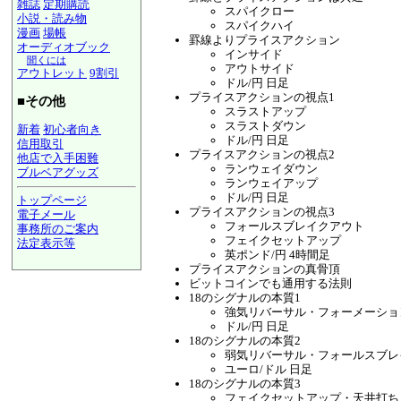
雑誌
定期購読
スパイクロー
小説・読み物
スパイクハイ
漫画
場帳
罫線よりプライスアクション
オーディオブック
インサイド
聞くには
アウトサイド
アウトレット
9割引
ドル/円 日足
プライスアクションの視点1
■その他
スラストアップ
スラストダウン
新着
初心者向き
ドル/円 日足
信用取引
プライスアクションの視点2
他店で入手困難
ランウェイダウン
ブルベアグッズ
ランウェイアップ
ドル/円 日足
トップページ
プライスアクションの視点3
電子メール
フォールスブレイクアウト
事務所のご案内
フェイクセットアップ
法定表示等
英ポンド/円 4時間足
a@panrolling.com
プライスアクションの真骨頂
ビットコインでも通用する法則
18のシグナルの本質1
強気リバーサル・フォーメーショ
ドル/円 日足
18のシグナルの本質2
弱気リバーサル・フォールスブレ
ユーロ/ドル 日足
18のシグナルの本質3
フェイクセットアップ・天井打ち