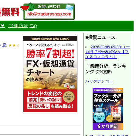
状況
ご利用方法
FAQ
■投資ニュース
ン度
:
★★☆
2026/08/09 09:00:ユー
ロ円で日米友好介入【フ
ィスコ・コラム】
「業績分析」ランキ
ング
(7/29更新)
バックナンバー