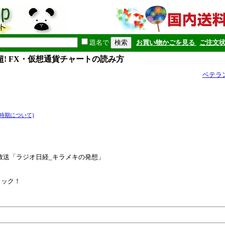
題名で
お買い物かごを見る
ご注文
超! FX・仮想通貨チャートの読み方
ベテラ
時期について)
2日放送「ラジオ日経_キラメキの発想」
！
リック！