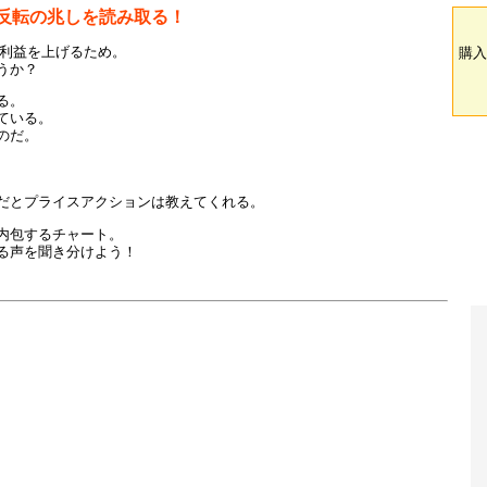
反転の兆しを読み取る！
で利益を上げるため。
購入
うか？
る。
ている。
のだ。
だとプライスアクションは教えてくれる。
内包するチャート。
る声を聞き分けよう！