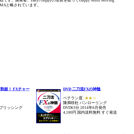
。開発者、Daryl Guppyの名前を取ってGuppy Multi Moving
GMMAと略されています。
割超！ FXチャー
DVD 二刀流FXの神髄
ベテラン度:
★★☆
陳満咲杜 パンローリング
ブリッシング
DVD63分 2014年6月発売
4,180円 国内送料無料 すぐ発送