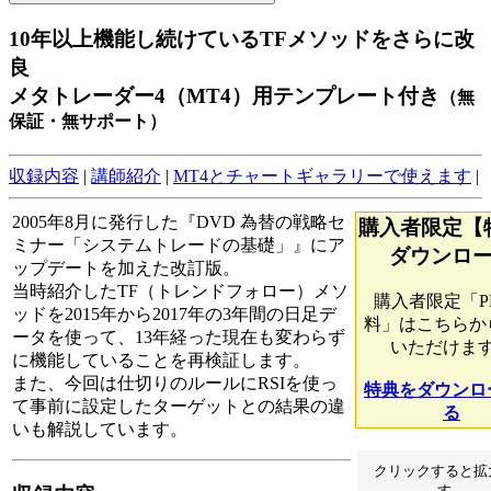
10年以上機能し続けているTFメソッドをさらに改
良
メタトレーダー4（MT4）用テンプレート付き
（無
保証・無サポート）
収録内容
|
講師紹介
|
MT4とチャートギャラリーで使えます
|
2005年8月に発行した『DVD 為替の戦略セ
購入者限定【
ミナー「システムトレードの基礎」』にア
ダウンロ
ップデートを加えた改訂版。
当時紹介したTF（トレンドフォロー）メソ
購入者限定「P
ッドを2015年から2017年の3年間の日足デ
料」はこちらか
ータを使って、13年経った現在も変わらず
いただけま
に機能していることを再検証します。
また、今回は仕切りのルールにRSIを使っ
特典をダウンロ
て事前に設定したターゲットとの結果の違
る
いも解説しています。
クリックすると拡
す。