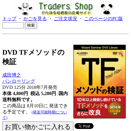
トップ
・
かごを見る
・
ご注文状況
・
このページのPC版
DVD TFメソッドの
検証
成田博之
パンローリング
DVD 125分 2018年7月発売
本体 4,800円 税込 5,280円
国内
送料無料です。
この商品は 8月10日に 発送でき
る予定です。
(発送可能時期につい
て)