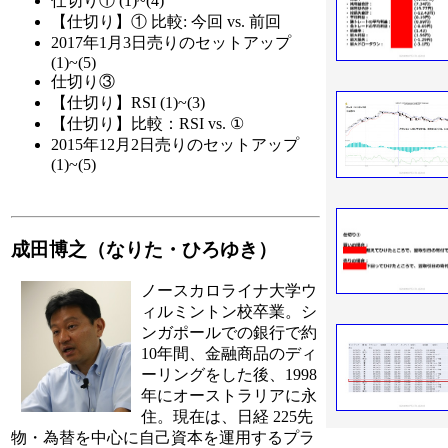
仕切り① (1)~(4)
【仕切り】① 比較: 今回 vs. 前回
2017年1月3日売りのセットアップ
(1)~(5)
仕切り③
【仕切り】RSI (1)~(3)
【仕切り】比較：RSI vs. ①
2015年12月2日売りのセットアップ
(1)~(5)
成田博之（なりた・ひろゆき）
ノースカロライナ大学ウ
ィルミントン校卒業。シ
ンガポールでの銀行で約
10年間、金融商品のディ
ーリングをした後、1998
年にオーストラリアに永
住。現在は、日経 225先
物・為替を中心に自己資本を運用するプラ