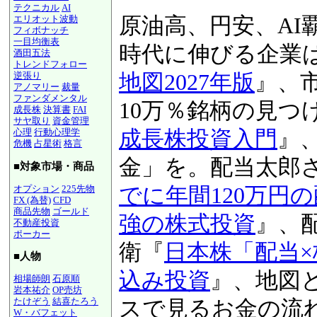
テクニカル
AI
原油高、円安、AI
エリオット波動
フィボナッチ
一目均衡表
時代に伸びる企業
酒田五法
トレンドフォロー
地図2027年版
』、
逆張り
アノマリー
裁量
ファンダメンタル
10万％銘柄の見つ
成長株
決算書
FAI
サヤ取り
資金管理
成長株投資入門
』
心理
行動心理学
危機
占星術
格言
金」を。配当太郎
■対象市場・商品
でに年間120万円
オプション
225先物
FX (為替)
CFD
商品先物
ゴールド
強の株式投資
』、
不動産投資
ポーカー
衛『
日本株「配当
■人物
込み投資
』、地図
相場師朗
石原順
岩本祐介
OP売坊
たけぞう
結喜たろう
スで見るお金の流
W・バフェット