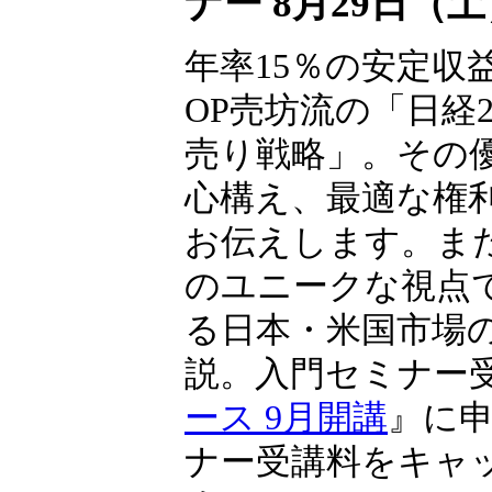
ナー 8月29日（
年率15％の安定収
OP売坊流の「日経22
売り戦略」。その
心構え、最適な権
お伝えします。ま
のユニークな視点
る日本・米国市場
説。入門セミナー
ース 9月開講
』に
ナー受講料をキャ