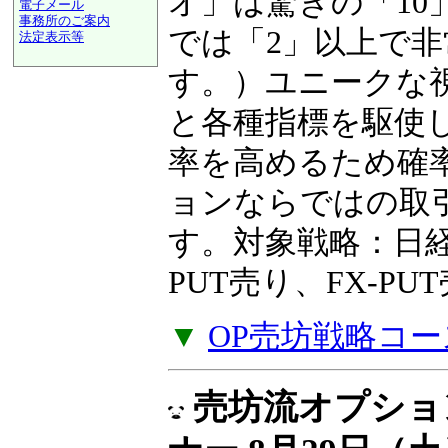
オ」は驚きの「10
電子メール
事務所のご案内
では「2」以上で
法定表示等
a@panrolling.com
す。）ユニークな
と各種指標を駆使
率を高めるため確
ョンならではの取
す。対象戦略：日経2
PUT売り、FX-P
▼
OP売坊戦略コー
売坊流オプショ