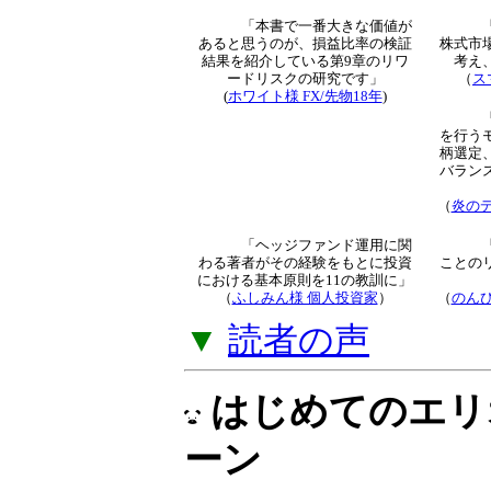
「本書で一番大きな価値が
あると思うのが、損益比率の検証
株式市
結果を紹介している第9章のリワ
考え
ードリスクの研究です」
（
ス
(
ホワイト様 FX/先物18年
)
を行う
柄選定
バラン
（
炎のデ
「ヘッジファンド運用に関
わる著者がその経験をもとに投資
ことの
における基本原則を11の教訓に」
（
ふしみん様 個人投資家
）
（
のんび
▼
読者の声
はじめてのエリ
ーン