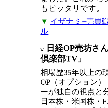
もピッタリです。
▼
イザナミ+売買戦略
ル
日経OP売坊さ
倶楽部TV」
相場歴35年以上の
OP（オプション）
ーが独自の視点と
日本株・米国株・F