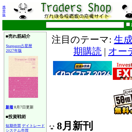
携
帯
版
■売れ筋紹介
注目のテーマ:
生成
Stargazer占星暦
期購読
|
オー
2027年版
新着
8月7日更新
■投資戦術
8月新刊
短期売買
デイトレード
システム売買