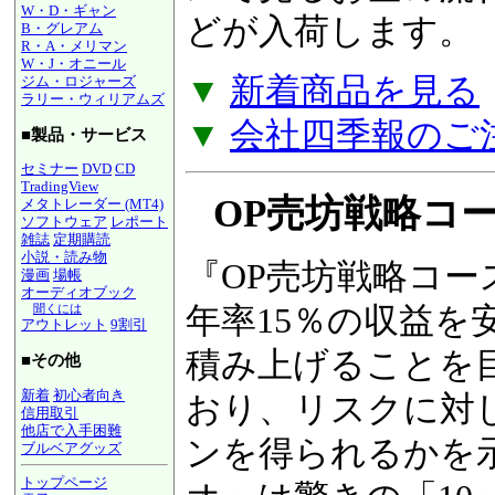
W・D・ギャン
どが入荷します。
B・グレアム
R・A・メリマン
W・J・オニール
▼
新着商品を見る
ジム・ロジャーズ
ラリー・ウィリアムズ
▼
会社四季報のご
■製品・サービス
セミナー
DVD
CD
TradingView
OP売坊戦略コース
メタトレーダー (MT4)
ソフトウェア
レポート
雑誌
定期購読
小説・読み物
『OP売坊戦略コー
漫画
場帳
オーディオブック
年率15％の収益を
聞くには
アウトレット
9割引
積み上げることを
■その他
新着
初心者向き
おり、リスクに対
信用取引
他店で入手困難
ンを得られるかを
ブルベアグッズ
トップページ