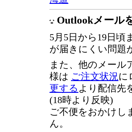
Outlookメ
5月5日から19日頃ま
が届きにくい問題
また、他のメール
様は
ご注文状況
に
更する
より配信先
(18時より反映)
ご不便をおかけし
ん。