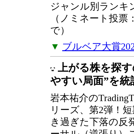
ジャンル別ランキ
（ノミネート投票：2
で）
▼
ブルベア大賞20
上がる株を探す
やすい局面”を統
岩本祐介のTradingT
リーズ、第2弾！短
き過ぎた下落の反
ーサル（逆張り）