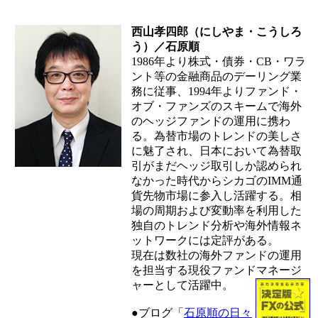
西山孝四郎（にしやま・こうしろ
う）／石原順
1986年より株式・債券・CB・ワラ
ント等の金融商品のデーリング業
務に従事、1994年よりファンド・
オブ・ファンズのスキームで海外
のヘッジファンドの運用に携わ
る。為替市場のトレンドの美しさ
に魅了され、日本において為替取
引がまだヘッジ取引しか認められ
なかった時代からシカゴのIMM通
貨先物市場に参入し活躍する。相
場の周期および変動率を利用した
独自のトレンド分析や海外情報ネ
ットワークには定評がある。
現在は数社の海外ファンドの運用
を担当する現役ファンドマネージ
ャーとして活躍中。
●ブログ「
石原順の日々