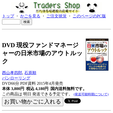
トップ
・
かごを見る
・
ご注文状況
・
このページのPC版
DVD 現役ファンドマネージ
ャーの日米市場のアウトルッ
ク
西山孝四郎
,
石原順
パンローリング
DVD66分 PDF資料 2015年4月発売
本体 3,800円 税込 4,180円
国内送料無料です。
この商品は 明日 発送できる予定です。
(発送可能時期について)