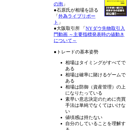
の泡
」
●石原氏が相場を語る
「
外為ライブリポー
ト
」
●大阪取引所 「
NYダウ先物取引入
門動画 ～主要指標発表時の値動き
について～
●トレードの基本姿勢
相場はタイミングがすべてで
ある
相場は確率に賭けるゲームで
ある
相場は防御（資産管理）の上
になりたっている
素早い意志決定のために売買
手法は単純でなくてはいけな
い
値頃感は持たない
自分のしていることを理解す
る