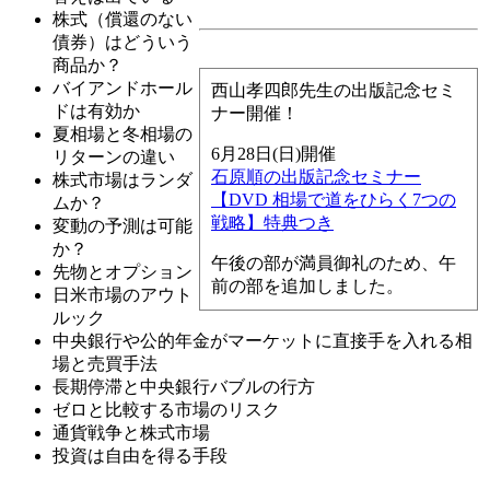
株式（償還のない
債券）はどういう
商品か？
バイアンドホール
西山孝四郎先生の出版記念セミ
ドは有効か
ナー開催！
夏相場と冬相場の
6月28日(日)開催
リターンの違い
石原順の出版記念セミナー
株式市場はランダ
【DVD 相場で道をひらく7つの
ムか？
戦略】特典つき
変動の予測は可能
か？
午後の部が満員御礼のため、午
先物とオプション
前の部を追加しました。
日米市場のアウト
ルック
中央銀行や公的年金がマーケットに直接手を入れる相
場と売買手法
長期停滞と中央銀行バブルの行方
ゼロと比較する市場のリスク
通貨戦争と株式市場
投資は自由を得る手段