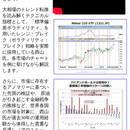
大相場のトレンド転換
を読み解くテクニカル
指標として、「標準偏
差ボラティリティ」を
用いたレンジ・ブレイ
ク（ボラティリティ・
ブレイク）戦略を実際
に採用している西山
氏。各市場のチャート
を例に挙げながら解説
します。
さらに、市場に存在す
るアノマリーに基づい
た売買の検証や、 原油
が引き起こす金融戦争
の推移など、世界各国
の市場を対象に、西山
氏が過去30年の運用経
験から体得した貴重な
見通し（アウトルッ