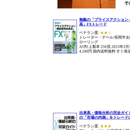
そ
無敵の「プライスアクション
高」FXトレード
ベテラン度:
★★☆
トレーダー・デール/長岡半太
ローリング
A5判 上製本 256頁 2023年3
4,180円 国内送料無料 すぐ発
出来高・価格分析の完全ガイド
の「市場の内側」をトレード
ベテラン度:
★★★