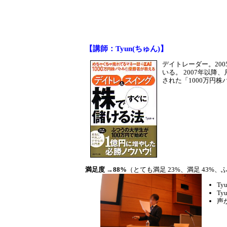
【講師：Tyun(ちゅん)】
デイトレーダー。20
いる。 2007年以降
された「1000万円株
満足度 →88%
（とても満足 23%、満足 43%、ふ
T
T
声