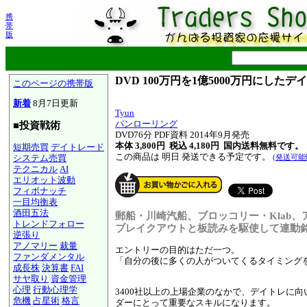
携
帯
版
DVD 100万円を1億5000万円にした
このページの携帯版
新着
8月7日更新
Tyun
パンローリング
■投資戦術
DVD76分 PDF資料 2014年9月発売
本体 3,800円 税込 4,180円
国内送料無料です。
短期売買
デイトレード
この商品は 明日 発送できる予定です。
システム売買
(発送可能
テクニカル
AI
エリオット波動
フィボナッチ
一目均衡表
酒田五法
郵船・川崎汽船、ブロッコリー・Klab
トレンドフォロー
ブレイクアウトと板読みを駆使して連動
逆張り
アノマリー
裁量
エントリーの目的はただ一つ。
ファンダメンタル
「自分の後に多くの人がついてくるタイミング
成長株
決算書
FAI
サヤ取り
資金管理
心理
行動心理学
3400社以上の上場企業のなかで、デイトレに
危機
占星術
格言
ダーにとって重要なスキルになります。