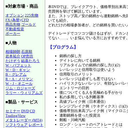
■対象市場・商品
本DVDでは、ブレイクアウト、価格帯別出来高
売買例を挙げて解説しています。
オプション
225先物
また、ストップ高／安の銘柄から連動銘柄へ先
FX (為替)
CFD
いても紹介。
商品先物
ゴールド
どれだけの相場参加者が、どの銘柄を買いたい
不動産投資
デイトレードでコツコツ儲けるはずが、ドカン
ポーカー
てない……。いま悩んでいる方におすすめです
■人物
【プログラム】
相場師朗
石原順
銘柄の探し方
岩本祐介
OP売坊
デイトレに向いてる銘柄
たけぞう
結喜たろう
リアルタイムでの銘柄の探し方(1)(2)
W・バフェット
レバレッジと信用取引は使いよう
W・D・ギャン
信用取引のメリット
B・グレアム
レバレッジは必ずしも悪ではない
R・A・メリマン
ハイリスクなレバレッジ、有効なレバレ
W・J・オニール
エントリーの目的
ジム・ロジャーズ
後についてくる人を見極める手がかり
ラリー・ウィリアムズ
私の多用している判断基準
高値ブレイク例（日本通信）
■製品・サービス
レンジブレイク例（ケネディクス）(1)(2)
価格帯別出来高ブレイク例（マイクロニクス）
セミナー
DVD
CD
連動銘柄を使った投資法
TradingView
郵船・川崎汽船
メタトレーダー (MT4)
ロング・ショートのペアトレードとは
ソフトウェア
レポート