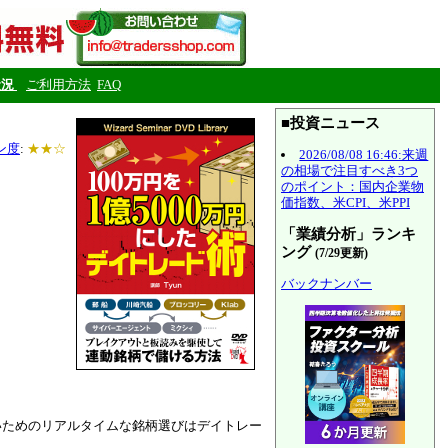
状況
ご利用方法
FAQ
■投資ニュース
ン度
:
★★☆
2026/08/08 16:46:来週
の相場で注目すべき3つ
のポイント：国内企業物
価指数、米CPI、米PPI
「業績分析」ランキ
ング
(7/29更新)
バックナンバー
いためのリアルタイムな銘柄選びはデイトレー