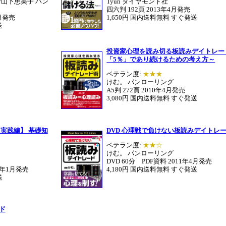
/山下恵美子 パン
Tyun ダイヤモンド社
四六判 192頁 2013年4月発売
2月発売
1,650円 国内送料無料 すぐ発送
送
投資家心理を読み切る板読みデイトレー
「5％」であり続けるための考え方～
ベテラン度:
★★★
けむ。 パンローリング
A5判 272頁 2010年4月発売
3,080円 国内送料無料 すぐ発送
【実践編】 基礎知
DVD 心理戦で負けない板読みデイトレ
ベテラン度:
★★☆
けむ。 パンローリング
DVD 60分 PDF資料 2011年4月発売
11年1月発売
4,180円 国内送料無料 すぐ発送
送
ド