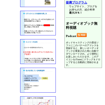
提携プログラム
ウェブサイト、ブログを
お持ちの方、紹介料率
最大20％！
オーディオブック無
料視聴
Podcast
ポッドキャスティングの受信ソ
フトにこのバナーのアドレスを
登録すると、新しいオーディオ
ブックが更新された時に自動で
ダウンロードされ、より便利に
お楽しみいただけます。このア
イコンをiTunesにドラッグ＆ドロ
ップすると自動的に登録されま
す。