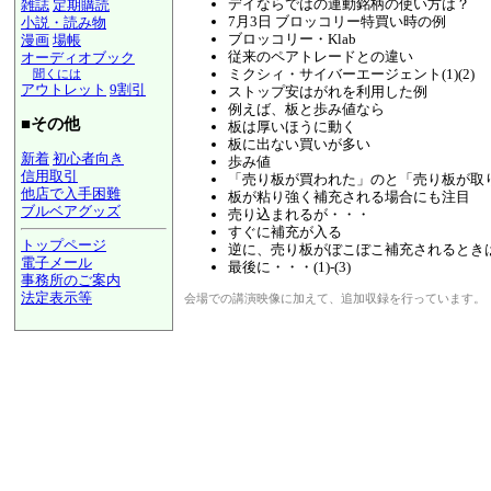
デイならではの連動銘柄の使い方は？
雑誌
定期購読
7月3日 ブロッコリー特買い時の例
小説・読み物
ブロッコリー・Klab
漫画
場帳
従来のペアトレードとの違い
オーディオブック
ミクシィ・サイバーエージェント(1)(2)
聞くには
アウトレット
9割引
ストップ安はがれを利用した例
例えば、板と歩み値なら
■その他
板は厚いほうに動く
板に出ない買いが多い
新着
初心者向き
歩み値
信用取引
「売り板が買われた」のと「売り板が取
他店で入手困難
板が粘り強く補充される場合にも注目
ブルベアグッズ
売り込まれるが・・・
すぐに補充が入る
トップページ
逆に、売り板がぼこぼこ補充されるとき
電子メール
最後に・・・(1)-(3)
事務所のご案内
法定表示等
会場での講演映像に加えて、追加収録を行っています。
a@panrolling.com