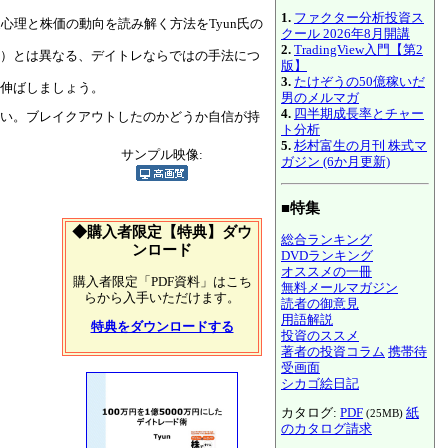
1.
ファクター分析投資ス
理と株価の動向を読み解く方法をTyun氏の
クール 2026年8月開講
2.
TradingView入門【第2
）とは異なる、デイトレならではの手法につ
版】
3.
たけぞうの50億稼いだ
伸ばしましょう。
男のメルマガ
4.
四半期成長率とチャー
い。ブレイクアウトしたのかどうか自信が持
ト分析
5.
杉村富生の月刊 株式マ
サンプル映像:
ガジン (6か月更新)
■特集
◆購入者限定【特典】ダウ
総合ランキング
ンロード
DVDランキング
オススメの一冊
購入者限定「PDF資料」はこち
無料メールマガジン
らから入手いただけます。
読者の御意見
用語解説
特典をダウンロードする
投資のススメ
著者の投資コラム
携帯待
受画面
シカゴ絵日記
カタログ:
PDF
紙
(25MB)
のカタログ請求