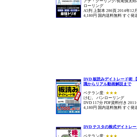
アナ・クーリング/長尾慎太郎
ローリング
A5判 上製本 286頁 2014年1
4,180円 国内送料無料 すぐ発
DVD 板読みデイトレード術 
識からリアル動画解説まで
ベテラン度:
★★★
けむ。 パンローリング
DVD 117分 PDF資料付き 20
4,180円 国内送料無料 すぐ発
DVD テスタの株式デイトレー
ベテラン度:
★★★