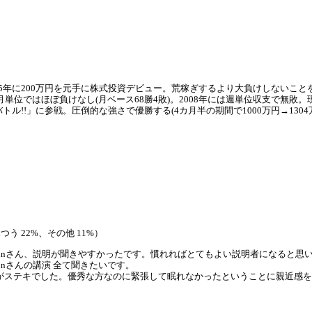
05年に200万円を元手に株式投資デビュー。荒稼ぎするより大負けしないこ
、月単位ではほぼ負けなし(月ベース68勝4敗)。2008年には週単位収支で無敗。
バトル!!」に参戦。圧倒的な強さで優勝する(4カ月半の期間で1000万円→1304
つう 22%、その他 11%）
yunさん、説明が聞きやすかったです。慣れればとてもよい説明者になると思
yunさんの講演 全て聞きたいです。
がステキでした。優秀な方なのに緊張して眠れなかったということに親近感を