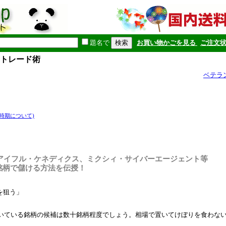
題名で
お買い物かごを見る
ご注文
デイトレード術
ベテラ
時期について)
、アイフル・ケネディクス、ミクシィ・サイバーエージェント等
銘柄で儲ける方法を伝授！
を狙う」
向いている銘柄の候補は数十銘柄程度でしょう。相場で置いてけぼりを食わな