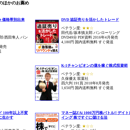
のほかのお薦め
＋価格帯別出来
DVD 追証売りを活かしたトレード
ベテラン度:
★★☆
田代岳/坂本慎太郎 パンローリング
郎/西田隼人 パン
DVD49分 PDF資料 2016年4月発売
4,180円 国内送料無料 すぐ発送
月発売
送
K-1チャンピオンの億を稼ぐ株式投資術
ベテラン度:
★☆☆
久保優太 双葉社
四六判 191頁 2018年8月発売
1,650円 国内送料無料 すぐ発送
 100年以上不変
マネー誌ZAi 1000万円株バトル!! デイ
に生かす
イング 株ですぐに儲ける法
ベテラン度:
★☆☆