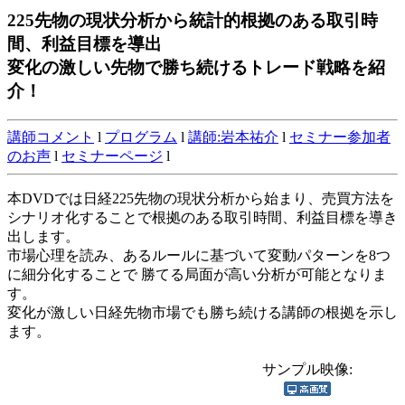
225先物の現状分析から統計的根拠のある取引時
間、利益目標を導出
変化の激しい先物で勝ち続けるトレード戦略を紹
介！
講師コメント
l
プログラム
l
講師:岩本祐介
l
セミナー参加者
のお声
l
セミナーページ
l
本DVDでは日経225先物の現状分析から始まり、売買方法を
シナリオ化することで根拠のある取引時間、利益目標を導き
出します。
市場心理を読み、あるルールに基づいて変動パターンを8つ
に細分化することで 勝てる局面が高い分析が可能となりま
す。
変化が激しい日経先物市場でも勝ち続ける講師の根拠を示し
ます。
サンプル映像: