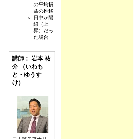
の平均損
益の推移
日中が陽
線（上
昇）だっ
た場合
講師： 岩本 祐
介 （いわも
と・ゆうす
け）