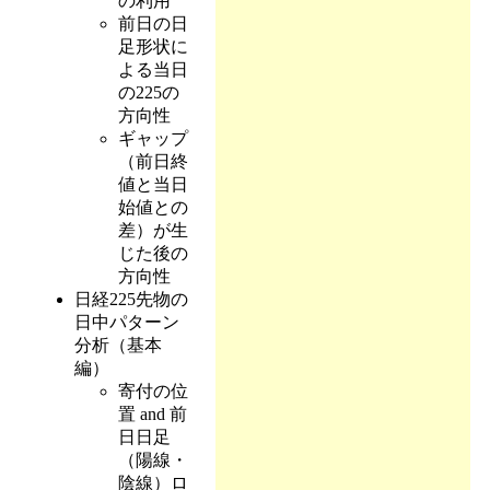
の利用
前日の日
足形状に
よる当日
の225の
方向性
ギャップ
（前日終
値と当日
始値との
差）が生
じた後の
方向性
日経225先物の
日中パターン
分析（基本
編）
寄付の位
置 and 前
日日足
（陽線・
陰線）ロ