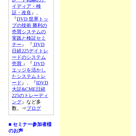
イディア・検
証・改良
』、
『
DVD 世界トッ
プの技術 勝利の
売買システムの
実践と検証セミ
ナー
』 『
DVD
日経225デイトレ
ードのシステム
売買
』『
DVD
エッジを活かし
たシステムトレ
ード
』、『
lDVD
大証&CME日経
225のトレーディ
ング
』など多
数。⇒
ブログ
■ セミナー参加者様
のお声