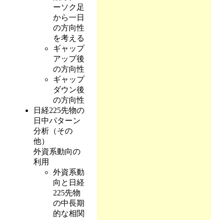
ーソク足
から一日
の方向性
を考える
ギャップ
アップ後
の方向性
ギャップ
ダウン後
の方向性
日経225先物の
日中パターン
分析（その
他）
外資系動向の
利用
外資系動
向と日経
225先物
の中長期
的な相関