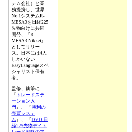
テム会社）と業
務提携し、世界
No.1システムR-
MESA3を日経225
先物向けに共同
開発、『R-
MESA3 Nikkei』
としてリリー
ス。日本には4人
しかいない
EasyLanguageスペ
シャリスト保有
者。
監修、執筆に
『
トレードステ
ーション入
門
』、 『
勝利の
売買システ
ム
』、 『
DVD 日
経225先物デイト
レード戦略のア