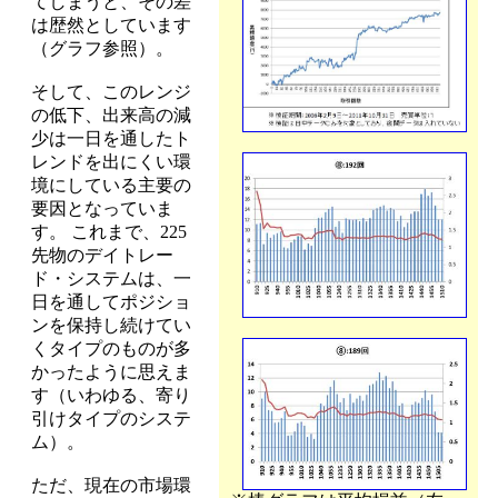
てしまうと、その差
は歴然としています
（グラフ参照）。
そして、このレンジ
の低下、出来高の減
少は一日を通したト
レンドを出にくい環
境にしている主要の
要因となっていま
す。 これまで、225
先物のデイトレー
ド・システムは、一
日を通してポジショ
ンを保持し続けてい
くタイプのものが多
かったように思えま
す（いわゆる、寄り
引けタイプのシステ
ム）。
ただ、現在の市場環