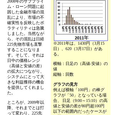
2008年のサブプライ
ム・ローン問題に起
因した金融市場の混
乱により、市場の不
確実性を反映したボ
ラティリティは急騰
しました。当然なが
ら、その混乱は日経
※2011年は、1430円（3月15
225先物市場も直撃
日）、620（3月17日）があ
することになりま
る。
す。そして、それは
日中の価格レンジ
横軸：日足の（高値-安値）の
（高値と安値の差）
値
の拡大につながり、
縦軸：回数
システムにとって大
きな利益獲得の機会
グラフの見方
を提供してくれまし
例えば横軸「100円」の棒グ
た。
ラフが「50」となっている場
合、 日足（9:00～15:10）の高
ところが、2009年以
値と安値の差が80円超100円
降、それまでとは打
以下の範囲内だったケースが
って変わり、225先