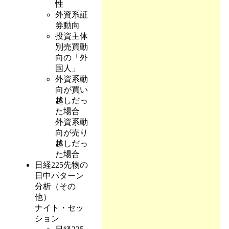
性
外資系証
券動向
投資主体
別売買動
向の「外
国人」
外資系動
向が買い
越しだっ
た場合
外資系動
向が売り
越しだっ
た場合
日経225先物の
日中パターン
分析（その
他）
ナイト・セッ
ション