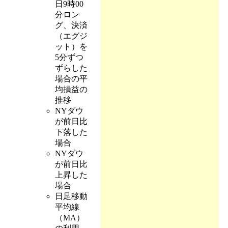
日9時00
分ロン
グ、決済
（エグジ
ット）を
5分ずつ
ずらした
場合の平
均損益の
推移
NYダウ
が前日比
下落した
場合
NYダウ
が前日比
上昇した
場合
日足移動
平均線
（MA）