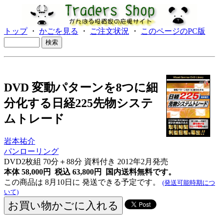
トップ
・
かごを見る
・
ご注文状況
・
このページのPC版
DVD 変動パターンを8つに細
分化する日経225先物システ
ムトレード
岩本祐介
パンローリング
DVD2枚組 70分＋88分 資料付き 2012年2月発売
本体 58,000円 税込 63,800円
国内送料無料です。
この商品は 8月10日に 発送できる予定です。
(発送可能時期につ
いて)