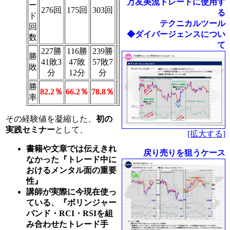
万友美流トレードに使用す
ー
276回
175回
303回
る
ド
テクニカルツール
回
◆ダイバージェンスについ
数
て
227勝
116勝
239勝
勝
41敗3
47敗
57敗7
敗
分
12分
分
勝
82.2％
66.2％
78.8％
率
その経験値を凝縮した、
初の
実践セミナー
として、
[拡大する]
書籍や文章では伝えきれ
戻り売りを狙うケース
なかった『トレード中に
おけるメンタル面の重要
性』
講師が実際に今現在使っ
ている、『ボリンジャー
バンド・RCI・RSIを組
み合わせたトレード手