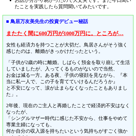
お話が分かり易かったので大丈夫です。また今日聞い
たことを実践したら質問聞いてみたいです。
■ 鳥居万友美先生の投資デビュー秘話
またたく間に600万円が1000万円に。ところが…
女性も経済力を持つことが大切だ。鳥居さんがそう強く
感じたのは、離婚がきっかけだったという。
「子供が2歳の時に離婚。しばらく預金を取り崩して生活
していましたが、入ってくるものがないので当然、
お金は減る一方。ある夜、子供の寝顔を見ながら、『本
当に私一人で、この子を育てていけるんだろうか』
と不安になって、涙が止まらなくなったこともありまし
た」。
2年後、現在のご主人と再婚したことで経済的不安はなく
なったが、
「シングルマザー時代に感じた不安から、仕事をやめて
専業主婦になっても、
何か自分の収入源を持ちたいという気持ちがすごく強か