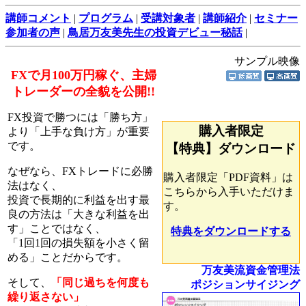
講師コメント
|
プログラム
|
受講対象者
|
講師紹介
|
セミナー
参加者の声
|
鳥居万友美先生の投資デビュー秘話
|
サンプル映像
FXで月100万円稼ぐ、主婦
トレーダーの全貌を公開!!
FX投資で勝つには「勝ち方」
購入者限定
より「上手な負け方」が重要
です。
【特典】ダウンロード
なぜなら、FXトレードに必勝
購入者限定「PDF資料」は
法はなく、
こちらから入手いただけま
投資で長期的に利益を出す最
す。
良の方法は「大きな利益を出
す」ことではなく、
特典をダウンロードする
「1回1回の損失額を小さく留
める」ことだからです。
万友美流資金管理法
そして、
「同じ過ちを何度も
ポジションサイジング
繰り返さない」