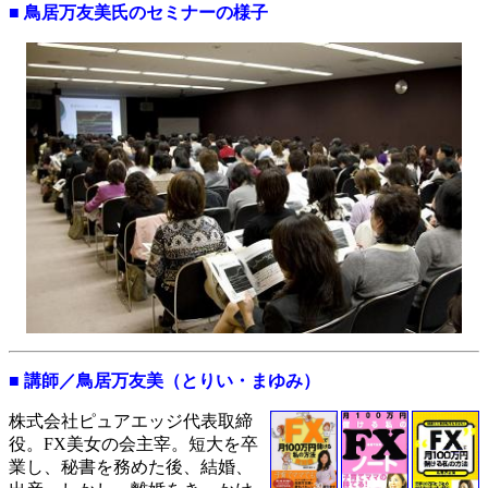
■ 鳥居万友美氏のセミナーの様子
■ 講師／鳥居万友美（とりい・まゆみ）
株式会社ピュアエッジ代表取締
役。FX美女の会主宰。短大を卒
業し、秘書を務めた後、結婚、