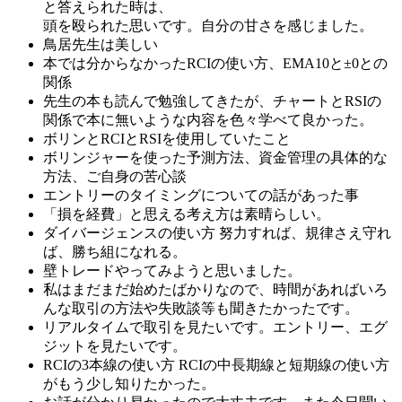
と答えられた時は、
頭を殴られた思いです。自分の甘さを感じました。
鳥居先生は美しい
本では分からなかったRCIの使い方、EMA10と±0との
関係
先生の本も読んで勉強してきたが、チャートとRSIの
関係で本に無いような内容を色々学べて良かった。
ボリンとRCIとRSIを使用していたこと
ボリンジャーを使った予測方法、資金管理の具体的な
方法、ご自身の苦心談
エントリーのタイミングについての話があった事
「損を経費」と思える考え方は素晴らしい。
ダイバージェンスの使い方 努力すれば、規律さえ守れ
ば、勝ち組になれる。
壁トレードやってみようと思いました。
私はまだまだ始めたばかりなので、時間があればいろ
んな取引の方法や失敗談等も聞きたかったです。
リアルタイムで取引を見たいです。エントリー、エグ
ジットを見たいです。
RCIの3本線の使い方 RCIの中長期線と短期線の使い方
がもう少し知りたかった。