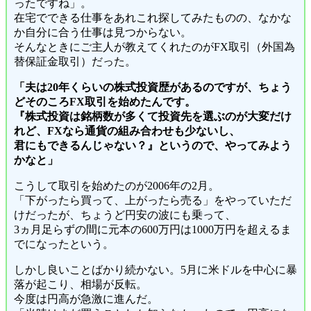
ったですね」。
在宅でできる仕事をあれこれ探してみたものの、なかな
か自分に合う仕事は見つからない。
そんなときにご主人が教えてくれたのがFX取引（外国為
替保証金取引）だった。
「夫は20年くらいの株式投資歴があるのですが、ちょう
どそのころFX取引を始めたんです。
『株式投資は銘柄数が多くて投資先を選ぶのが大変だけ
れど、FXなら通貨の組み合わせも少ないし、
君にもできるんじゃない？』というので、やってみよう
かなと」
こうして取引を始めたのが2006年の2月。
「下がったら買って、上がったら売る」をやっていただ
けだったが、ちょうど円安の波にも乗って、
3ヵ月足らずの間に元本の600万円は1000万円を超えるま
でになったという。
しかし良いことばかり続かない。5月に米ドルを中心に暴
落が起こり、相場が反転。
今度は円高が急激に進んだ。