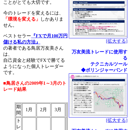
ことがとても大切です。
今のトレードを変えるには、
「環境を変える」
しかありま
せん。
ベストセラー
『FXで月100万円
[拡大する]
儲ける私の方法』
の著者である鳥居万友美さん
万友美流トレードに使用す
は、
る
自己資金と経験でFXで勝てる
テクニカルツール
ようになった個人トレーダー
◆ボリンジャーバンド
です。
■鳥居さんの2009年1～3月のト
レード結果
期
1月
2月
3月
間
[拡大する]
ト
レ