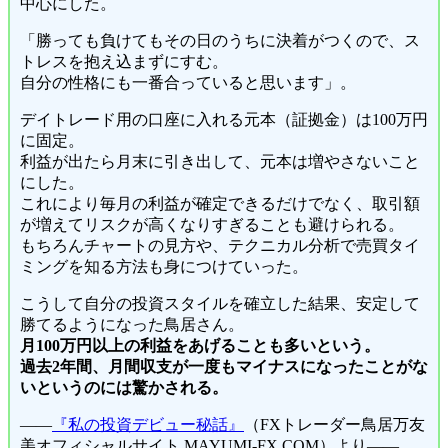
中心にした。
「勝っても負けてもその日のうちに決着がつくので、ス
トレスを抱え込まずにすむ。
自分の性格にも一番合っていると思います」。
デイトレード用の口座に入れる元本（証拠金）は100万円
に固定。
利益が出たら月末に引き出して、元本は増やさないこと
にした。
これにより毎月の利益が確定できるだけでなく、取引額
が増えてリスクが高くなりすぎることも避けられる。
もちろんチャートの見方や、テクニカル分析で売買タイ
ミングを知る方法も身につけていった。
こうして自分の投資スタイルを確立した結果、安定して
勝てるようになった鳥居さん。
月100万円以上の利益をあげることも多いという。
過去2年間、月間収支が一度もマイナスになったことがな
いというのには驚かされる。
――
『私の投資デビュー秘話』
（FXトレーダー鳥居万友
美オフィシャルサイト MAYUMI-FX.COM）より――