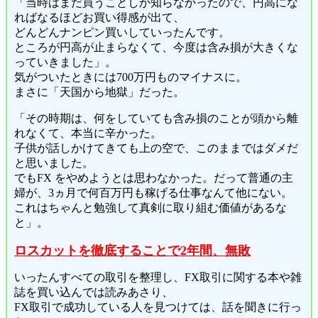
「当時はまだ買うことしか知らなかったので、円高にな
ればなるほどお買い得感が出て、
どんどんナンピン買いしていったんです。
ところが円高が止まらなくて、今度は含み損が大きくな
っていきました」。
気がついたときには700万円ものマイナスに。
まさに「天国から地獄」だった。
「その時期は、何をしていても含み損のことが頭から離
れなくて、本当に辛かった。
子供が話しかけてきても上の空で、このままではダメだ
と思いました。
でもFX をやめようとは思わなかった。だって普通の主
婦が、3ヵ月で何百万円も稼げる仕事なんて他にない。
これはちゃんと勉強して真剣に取り組む価値があるな
と」。
ロスカットを徹底することで2年間、無敗
いったんすべての取引を整理し、FX取引に関する本や雑
誌を買い込んでは読みあさり、
FX取引で成功している人を見つけては、話を聞きに行っ