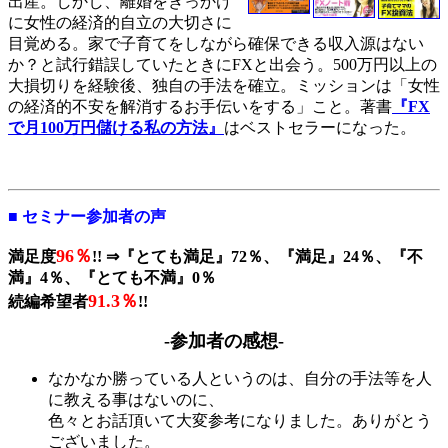
出産。しかし、離婚をきっかけ
に女性の経済的自立の大切さに
目覚める。家で子育てをしながら確保できる収入源はない
か？と試行錯誤していたときにFXと出会う。500万円以上の
大損切りを経験後、独自の手法を確立。ミッションは「女性
の経済的不安を解消するお手伝いをする」こと。著書
『FX
で月100万円儲ける私の方法』
はベストセラーになった。
■ セミナー参加者の声
96％
満足度
!!
⇒『とても満足』72％、『満足』24％、『不
満』4％、『とても不満』0％
91.3％
続編希望者
!!
-参加者の感想-
なかなか勝っている人というのは、自分の手法等を人
に教える事はないのに、
色々とお話頂いて大変参考になりました。ありがとう
ございました。