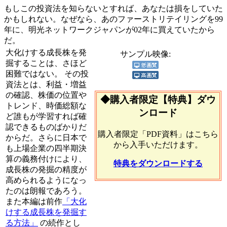
もしこの投資法を知らないとすれば、あなたは損をしていた
かもしれない。なぜなら、あのファーストリテイリングを99
年に、明光ネットワークジャパンが02年に買えていたから
だ。
大化けする成長株を発
サンプル映像:
掘することは、さほど
困難ではない。 その投
資法とは、利益・増益
の確認、株価の位置や
◆購入者限定【特典】ダウ
トレンド、時価総額な
ンロード
ど誰もが学習すれば確
認できるものばかりだ
購入者限定「PDF資料」はこちら
からだ。さらに日本で
から入手いただけます。
も上場企業の四半期決
算の義務付けにより、
特典をダウンロードする
成長株の発掘の精度が
高められるようになっ
たのは朗報であろう。
また本編は前作
「大化
けする成長株を発掘す
る方法」
の続作とし