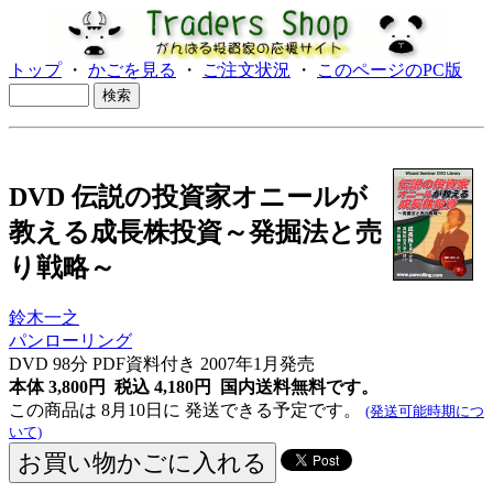
トップ
・
かごを見る
・
ご注文状況
・
このページのPC版
DVD 伝説の投資家オニールが
教える成長株投資～発掘法と売
り戦略～
鈴木一之
パンローリング
DVD 98分 PDF資料付き 2007年1月発売
本体 3,800円 税込 4,180円
国内送料無料です。
この商品は 8月10日に 発送できる予定です。
(発送可能時期につ
いて)