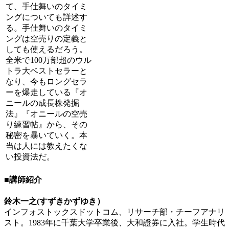
て、手仕舞いのタイミ
ングについても詳述す
る。手仕舞いのタイミ
ングは空売りの定義と
しても使えるだろう。
全米で100万部超のウル
トラ大ベストセラーと
なり、今もロング
セラ
ーを爆走している『オ
ニールの成長株発掘
法』『オニールの空売
り練習帖』から、その
秘密を暴いていく。本
当は人には教えたくな
い投資法だ。
■講師紹介
鈴木一之(すずきかずゆき）
インフォストックスドットコム、リサーチ部・チーフアナリ
スト。1983年に千葉大学卒業後、大和證券に入社。学生時代