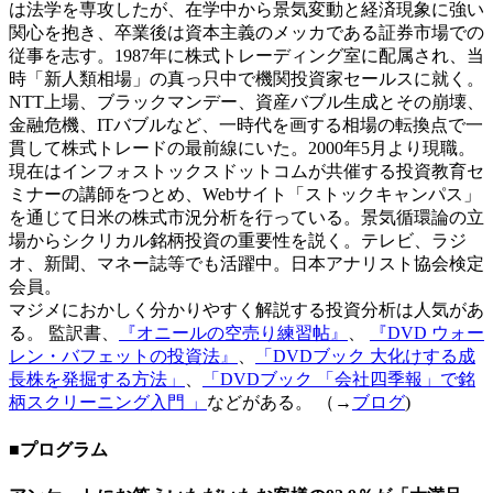
は法学を専攻したが、在学中から景気変動と経済現象に強い
関心を抱き、卒業後は資本主義のメッカである証券市場での
従事を志す。1987年に株式トレーディング室に配属され、当
時「新人類相場」の真っ只中で機関投資家セールスに就く。
NTT上場、ブラックマンデー、資産バブル生成とその崩壊、
金融危機、ITバブルなど、一時代を画する相場の転換点で一
貫して株式トレードの最前線にいた。2000年5月より現職。
現在はインフォストックスドットコムが共催する投資教育セ
ミナーの講師をつとめ、Webサイト「ストックキャンパス」
を通じて日米の株式市況分析を行っている。景気循環論の立
場からシクリカル銘柄投資の重要性を説く。テレビ、ラジ
オ、新聞、マネー誌等でも活躍中。日本アナリスト協会検定
会員。
マジメにおかしく分かりやすく解説する投資分析は人気があ
る。 監訳書、
『オニールの空売り練習帖』
、
『DVD ウォー
レン・バフェットの投資法』
、
「DVDブック 大化けする成
長株を発掘する方法」
、
「DVDブック 「会社四季報」で銘
柄スクリーニング入門 」
などがある。 （→
ブログ
)
■プログラム