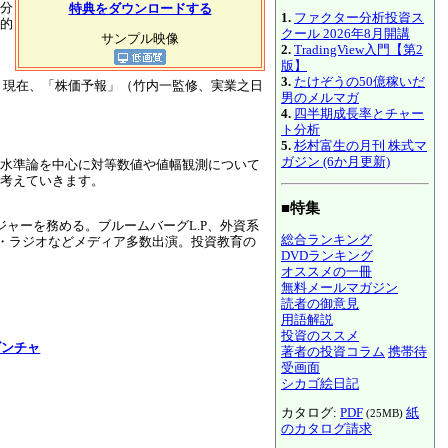
分
特典をダウンロードする
1.
ファクター分析投資ス
的
クール 2026年8月開講
サンプル映像
2.
TradingView入門【第2
版】
3.
たけぞうの50億稼いだ
。現在、「株価予報」（竹内一監修、実業之日
男のメルマガ
4.
四半期成長率とチャー
ト分析
5.
杉村富生の月刊 株式マ
ガジン (6か月更新)
水準論を中心に対等数値や値幅観測について
考えていきます。
■特集
ャーを務める。ブルームバーグL.P、外資系
総合ランキング
レビ・ラジオなどメディア多数出演。投資教育の
DVDランキング
オススメの一冊
無料メールマガジン
読者の御意見
用語解説
投資のススメ
ゴンチャ
著者の投資コラム
携帯待
受画面
シカゴ絵日記
カタログ:
PDF
紙
(25MB)
のカタログ請求