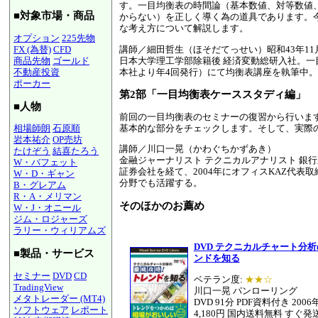
す。一目均衡表の時間論（基本数値、対等数値
■対象市場・商品
からない）を正しく導く為の道具であります。
な考え方について解説します。
オプション
225先物
講師／細田哲生（ほそだてっせい）昭和43年11
FX (為替)
CFD
日本大学理工学部除籍後 経済変動総研入社。
商品先物
ゴールド
本社より年4回発行）にて均衡表講座を執筆中。
不動産投資
ポーカー
第2部「一目均衡表ケーススタディ編」
■人物
前回の一目均衡表のセミナーの復習から行いま
基本的な部分をチェックします。そして、実際
相場師朗
石原順
岩本祐介
OP売坊
講師／川口一晃（かわぐちかずあき）
たけぞう
結喜たろう
金融ジャーナリスト テクニカルアナリスト 銀
W・バフェット
証券会社を経て、2004年にオフィスKAZ代表
W・D・ギャン
分野でも活躍する。
B・グレアム
R・A・メリマン
そのほかのお薦め
W・J・オニール
ジム・ロジャーズ
ラリー・ウィリアムズ
DVD テクニカルチャート分析
■製品・サービス
ンドを知る
セミナー
DVD
CD
ベテラン度:
★★☆
TradingView
川口一晃 パンローリング
メタトレーダー (MT4)
DVD 91分 PDF資料付き 200
ソフトウェア
レポート
4,180円 国内送料無料 すぐ発