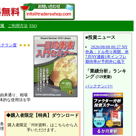
状況
ご利用方法
FAQ
■投資ニュース
ベテラン度
:
★★★
2026/08/08 00:27:NY
外為：ドル売り再開、米
7月NY連銀1年インフレ
期待率が予想外に低下
「業績分析」ランキ
ング
(7/29更新)
バックナンバー
由来通り、相場
体的な使用法を学
◆購入者限定【特典】ダウンロード
各
購入者限定「PDF資料」はこちらから入
理
手いただけます。