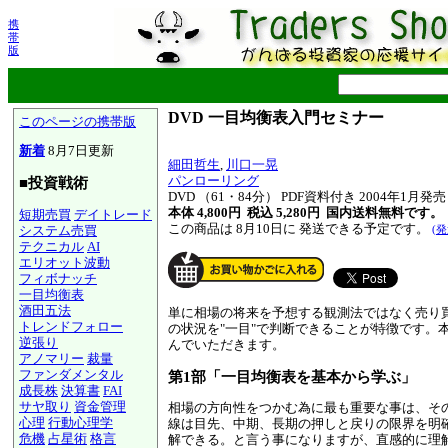
携
帯
版
DVD 一目均衡表入門セミナー
このページの携帯版
新着
8月7日更新
細田哲生
,
川口一晃
パンローリング
■投資戦術
DVD （61・84分） PDF資料付き 2004年1月発売
本体 4,800円 税込 5,280円
国内送料無料です。
短期売買
デイトレード
この商品は 8月10日に 発送できる予定です。
システム売買
(
テクニカル
AI
エリオット波動
フィボナッチ
一目均衡表
酒田五法
単に相場の将来を予想する観測法ではなく売り
トレンドフォロー
の状況を"一目"で判断できることが特徴です
逆張り
んでいただきます。
アノマリー
裁量
ファンダメンタル
第1部「一目均衡表を基本から学ぶ」
成長株
決算書
FAI
サヤ取り
資金管理
相場の方向性をつかむ為に最も重要な事は、そ
心理
行動心理学
線は目先、中期、長期の押しと戻りの限界を明
危機
占星術
格言
解できる。と言う事になりますが、直感的に理