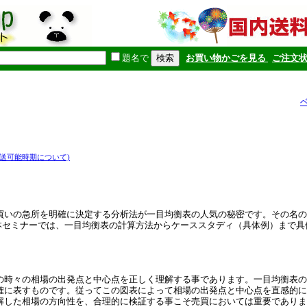
題名で
お買い物かごを見る
ご注文
発送可能時期について)
買いの急所を明確に決定する分析法が一目均衡表の人気の秘密です。その名の
。本セミナーでは、一目均衡表の計算方法からケーススタディ（具体例）まで具
の時々の相場の出発点と中心点を正しく理解する事であります。一目均衡表の
確に表すものです。従ってこの図表によって相場の出発点と中心点を直感的に
解した相場の方向性を、合理的に検証する事こそ売買においては重要でありま