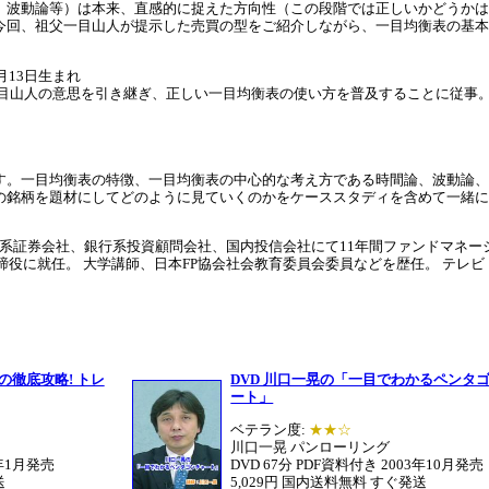
、波動論等）は本来、直感的に捉えた方向性（この段階では正しいかどうかは
今回、祖父一目山人が提示した売買の型をご紹介しながら、一目均衡表の基本
月13日生まれ
一目山人の意思を引き継ぎ、正しい一目均衡表の使い方を普及することに従事
す。一目均衡表の特徴、一目均衡表の中心的な考え方である時間論、波動論、
の銘柄を題材にしてどのように見ていくのかをケーススタディを含めて一緒に
行系証券会社、銀行系投資顧問会社、国内投信会社にて11年間ファンドマネージ
取締役に就任。 大学講師、日本FP協会社会教育委員会委員などを歴任。 テ
の徹底攻略! トレ
DVD 川口一晃の「一目でわかるペンタ
ート」
ベテラン度:
★★☆
川口一晃 パンローリング
6年1月発売
DVD 67分 PDF資料付き 2003年10月発売
送
5,029円 国内送料無料 すぐ発送