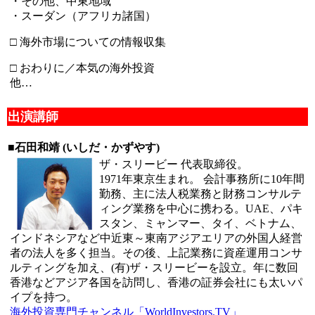
・その他、中東地域
・スーダン（アフリカ諸国）
□ 海外市場についての情報収集
□ おわりに／本気の海外投資
他…
出演講師
■石田和靖 (いしだ・かずやす)
ザ・スリービー 代表取締役。
1971年東京生まれ。 会計事務所に10年間
勤務、主に法人税業務と財務コンサルテ
ィング業務を中心に携わる。UAE、パキ
スタン、ミャンマー、タイ、ベトナム、
インドネシアなど中近東～東南アジアエリアの外国人経営
者の法人を多く担当。その後、上記業務に資産運用コンサ
ルティングを加え、(有)ザ・スリービーを設立。年に数回
香港などアジア各国を訪問し、香港の証券会社にも太いパ
イプを持つ。
海外投資専門チャンネル「WorldInvestors.TV」