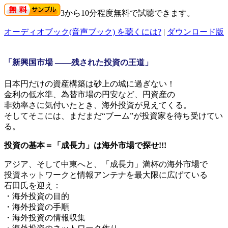
3から10分程度無料で試聴できます。
オーディオブック(音声ブック) を聴くには?
|
ダウンロード版
-
「新興国市場 ――残された投資の王道」
日本円だけの資産構築は砂上の城に過ぎない！
金利の低水準、為替市場の円安など、円資産の
非効率さに気付いたとき、海外投資が見えてくる。
そしてそこには、まだまだ“ブーム”が投資家を待ち受けてい
る。
投資の基本＝「成長力」は海外市場で探せ!!!
アジア、そして中東へと、「成長力」満杯の海外市場で
投資ネットワークと情報アンテナを最大限に広げている
石田氏を迎え：
・海外投資の目的
・海外投資の手順
・海外投資の情報収集