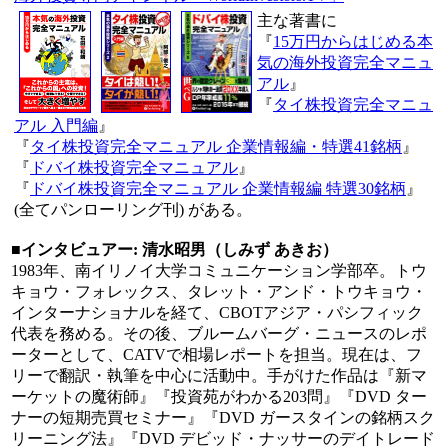
主な著書に
『
15万円からはじめる本
気の海外投資完全マニュ
アル
』
『
タイ
株投資完全マニュ
アル 入門編
』
『
タイ
株投資完全マニュアル 企業情報編・特選41銘柄
』
『
ドバイ株投資完全マニュアル
』
『
ドバイ株投資完全マニュアル 企業情報編 特選30銘柄
』
(全てパンローリング刊) がある。
■インタビュアー: 清水昭男（しみず あきお）
1983年、南イリノイ大学コミュニケーション学部卒。トウ
キョウ・フォレックス、タレット・アンド・トウキョウ・
インターナショナルを経て、CBOTアジア・パシフィック
代表を務める。その後、ブルームバーグ・ニュースのレポ
ーターとして、CATVで相場レポートを担当。現在は、フ
リーで翻訳・執筆を中心に活動中。手がけた作品は『新マ
ーケットの魔術師』『投資苑がわかる203問』『DVD ター
ナーの短期売買セミナー』『DVD ガースタインの銘柄スク
リーニング法』『DVD デビッド・ナッサーのデイトレード