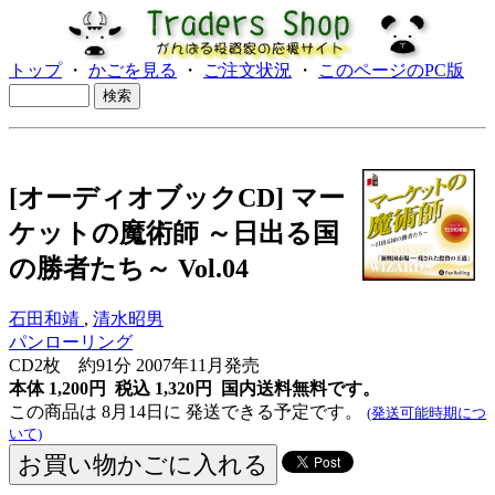
トップ
・
かごを見る
・
ご注文状況
・
このページのPC版
[オーディオブックCD] マー
ケットの魔術師 ～日出る国
の勝者たち～ Vol.04
石田和靖
,
清水昭男
パンローリング
CD2枚 約91分 2007年11月発売
本体 1,200円 税込 1,320円
国内送料無料です。
この商品は 8月14日に 発送できる予定です。
(発送可能時期につ
いて)