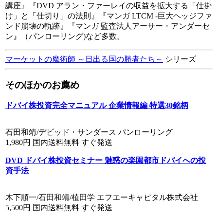
講座』『DVD アラン・ファーレイの収益を拡大する「仕掛
け」と「仕切り」の法則』『マンガ LTCM -巨大ヘッジファ
ンド崩壊の軌跡』『マンガ 監査法人アーサー・アンダーセ
ン』（パンローリング)など多数。
マーケットの魔術師 ～日出る国の勝者たち～
シリーズ
そのほかのお薦め
ドバイ株投資完全マニュアル 企業情報編 特選30銘柄
石田和靖/デビッド・サンダース パンローリング
1,980円 国内送料無料 すぐ発送
DVD ドバイ株投資セミナー 魅惑の楽園都市ドバイへの投
資手法
木下順一/石田和靖/植田学 エフエーキャピタル株式会社
5,500円 国内送料無料 すぐ発送