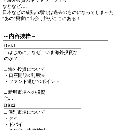
・海外投資のネットワーク作り
などなど…、
日本などの成熟市場では過去のものになってしまった
“あの”興奮に出会う旅がここにある！
-
～内容抜粋～
Disk1
□ はじめに／なぜ、いま海外投資な
のか？
□ 海外投資について
・口座開設&利用法
・ファンド選びのポイント
□ 新興市場への投資
他…
Disk2
□ 個別市場について
・タイ
・ドバイ