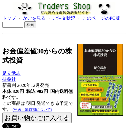
トップ
・
かごを見る
・
ご注文状況
・
このページのPC版
お金偏差値30からの株
式投資
足立武志
扶桑社
新書判 2020年12月発売
本体 820円 税込 902円
国内送料無
料です。
この商品は 明日 発送できる予定で
す。
(発送可能時期について)