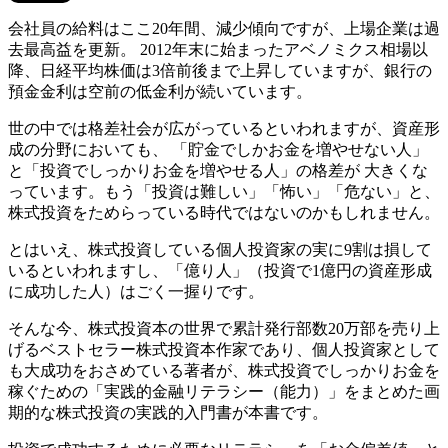
会社員の給料はここ20年間、減少傾向ですが、上場企業は過
去最高益を更新。 2012年末に始まったアベノミクス相場以
降、日経平均株価は3倍前後まで上昇していますが、銀行の
預金金利は空前の低金利が続いています。
世の中では格差社会が広がっているといわれますが、資産形
成の分野においても、 「貯金でしかお金を増やせない人」
と「投資でしっかりお金を増やせる人」の格差が 大きくな
っています。もう「投資は難しい」「怖い」「危ない」と、
株式投資をためらっている時代ではないのかもしれません。
とはいえ、株式投資している個人投資家の実に9割は損して
いるといわれますし、「億り人」（投資で1億円の資産形成
に成功した人）はごく一握りです。
そんな今、株式投資本の世界で累計発行部数20万部を売り上
げるベストセラー株式投資本作家であり、個人投資家として
も大成功をおさめている著者が、株式投資でしっかりお金を
稼ぐための「実践的金融リテラシー（能力）」をまとめた画
期的な株式投資の実践的入門書が本書です。