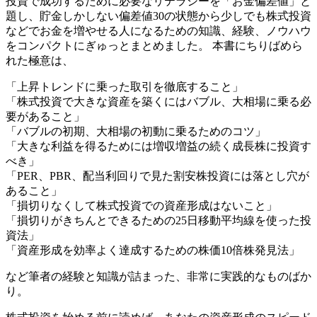
投資で成功するために必要なリテラシーを「お金偏差値」と
題し、貯金しかしない偏差値30の状態から少しでも株式投資
などでお金を増やせる人になるための知識、経験、ノウハウ
をコンパクトにぎゅっとまとめました。 本書にちりばめら
れた極意は、
「上昇トレンドに乗った取引を徹底すること」
「株式投資で大きな資産を築くにはバブル、大相場に乗る必
要があること」
「バブルの初期、大相場の初動に乗るためのコツ」
「大きな利益を得るためには増収増益の続く成長株に投資す
べき」
「PER、PBR、配当利回りで見た割安株投資には落とし穴が
あること」
「損切りなくして株式投資での資産形成はないこと」
「損切りがきちんとできるための25日移動平均線を使った投
資法」
「資産形成を効率よく達成するための株価10倍株発見法」
など筆者の経験と知識が詰まった、非常に実践的なものばか
り。