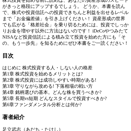
株式投資を始める前に読めば、あなたの資産形成のスピード
がきっと格段にアップするでしょう。 どうか、本書を読ん
で、株式や投資信託への投資できちんと利益を出せるレベル
まで「お金偏差値」を引き上げください！ 資産形成の世界
でも広がる「格差社会」を乗り切るためには、投資でしっか
りお金を増やす以外に方法はないのです！ iDeCoやつみたて
NISAなど投資信託による積み立て投資を始めた方にも「そ
の、もう一歩先」を知るためにぜひ本書をご一読ください！
目次
はじめに 株式投資する人・しない人の格差
第1章 株式投資を始めるメリットとは?
第2章 株式投資には成功しやすい時期がある!
第3章 守りながら攻める! 下落相場の戦い方
第4章 銘柄選びの基本。どんな株を買うべきか?
第5章 長期vs短期 どんなスタイルで投資すべきか?
第6章ファンダメンタル分析とは何か?
著者紹介
足立武志（あだち・たけし）