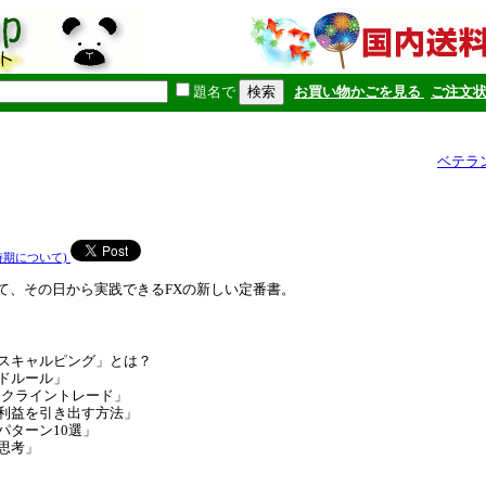
題名で
お買い物かごを見る
ご注文
ベテラ
時期について)
て、その日から実践できるFXの新しい定番書。
いスキャルピング」とは？
ードルール」
「ネックライントレード」
の利益を引き出す方法」
パターン10選」
資思考」