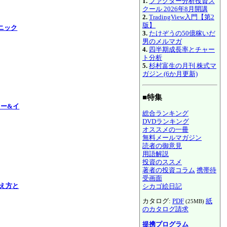
1.
ファクター分析投資ス
クール 2026年8月開講
2.
TradingView入門【第2
版】
クニック
3.
たけぞうの50億稼いだ
男のメルマガ
4.
四半期成長率とチャー
ト分析
5.
杉村富生の月刊 株式マ
ガジン (6か月更新)
■特集
リー&イ
総合ランキング
DVDランキング
オススメの一冊
無料メールマガジン
読者の御意見
用語解説
投資のススメ
著者の投資コラム
携帯待
受画面
考え方と
シカゴ絵日記
カタログ:
PDF
紙
(25MB)
のカタログ請求
提携プログラム