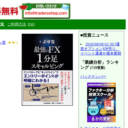
状況
ご利用方法
FAQ
■投資ニュース
ン度
:
★★☆
2026/08/08 02:30:[通
貨オプション]OP売り、
イベント通過や週末要因
「業績分析」ランキ
ング
(7/29更新)
バックナンバー