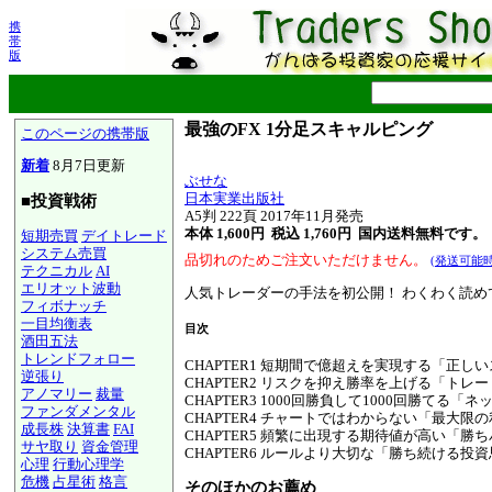
携
帯
版
最強のFX 1分足スキャルピング
このページの携帯版
新着
8月7日更新
ぶせな
日本実業出版社
■投資戦術
A5判 222頁 2017年11月発売
本体 1,600円 税込 1,760円
国内送料無料です。
短期売買
デイトレード
システム売買
品切れのためご注文いただけません。
(発送可能
テクニカル
AI
エリオット波動
人気トレーダーの手法を初公開！ わくわく読め
フィボナッチ
一目均衡表
目次
酒田五法
トレンドフォロー
CHAPTER1 短期間で億超えを実現する「正し
逆張り
CHAPTER2 リスクを抑え勝率を上げる「トレ
アノマリー
裁量
CHAPTER3 1000回勝負して1000回勝てる
ファンダメンタル
CHAPTER4 チャートではわからない「最大限
成長株
決算書
FAI
CHAPTER5 頻繁に出現する期待値が高い「勝ち
サヤ取り
資金管理
CHAPTER6 ルールより大切な「勝ち続ける投
心理
行動心理学
危機
占星術
格言
そのほかのお薦め