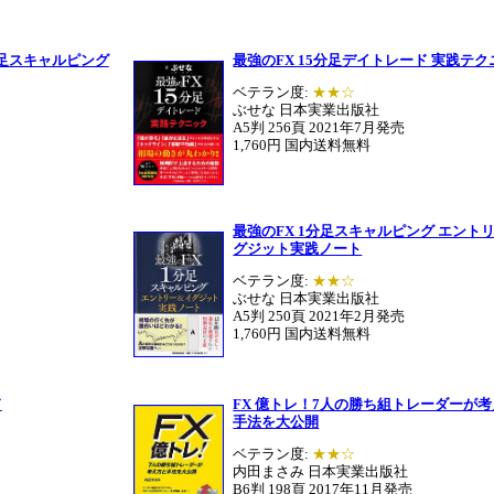
分足スキャルピング
最強のFX 15分足デイトレード 実践テ
ベテラン度:
★★☆
ぶせな 日本実業出版社
A5判 256頁 2021年7月発売
1,760円 国内送料無料
最強のFX 1分足スキャルピング エント
グジット実践ノート
ベテラン度:
★★☆
ぶせな 日本実業出版社
A5判 250頁 2021年2月発売
1,760円 国内送料無料
ド
FX 億トレ！7人の勝ち組トレーダーが
手法を大公開
ベテラン度:
★★☆
内田まさみ 日本実業出版社
B6判 198頁 2017年11月発売