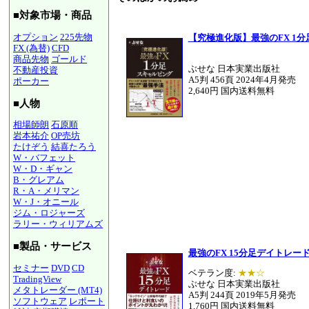
■対象市場・商品
オプション
225先物
【究極進化版】最強のFX 1
FX (為替)
CFD
商品先物
ゴールド
ぶせな 日本実業出版社
不動産投資
A5判 456頁 2024年4月発売
ポーカー
2,640円 国内送料無料
■人物
相場師朗
石原順
岩本祐介
OP売坊
たけぞう
結喜たろう
W・バフェット
W・D・ギャン
B・グレアム
R・A・メリマン
W・J・オニール
ジム・ロジャーズ
ラリー・ウィリアムズ
■製品・サービス
最強のFX 15分足デイトレー
セミナー
DVD
CD
ベテラン度:
★★☆
TradingView
ぶせな 日本実業出版社
メタトレーダー (MT4)
A5判 244頁 2019年5月発売
ソフトウェア
レポート
1,760円 国内送料無料