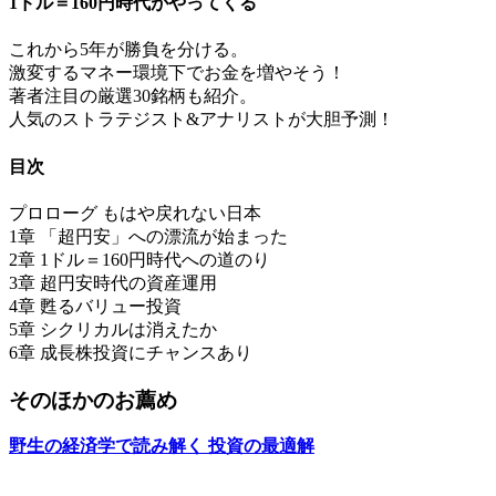
1ドル＝160円時代がやってくる
これから5年が勝負を分ける。
激変するマネー環境下でお金を増やそう！
著者注目の厳選30銘柄も紹介。
人気のストラテジスト&アナリストが大胆予測！
目次
プロローグ もはや戻れない日本
1章 「超円安」への漂流が始まった
2章 1ドル＝160円時代への道のり
3章 超円安時代の資産運用
4章 甦るバリュー投資
5章 シクリカルは消えたか
6章 成長株投資にチャンスあり
そのほかのお薦め
野生の経済学で読み解く 投資の最適解