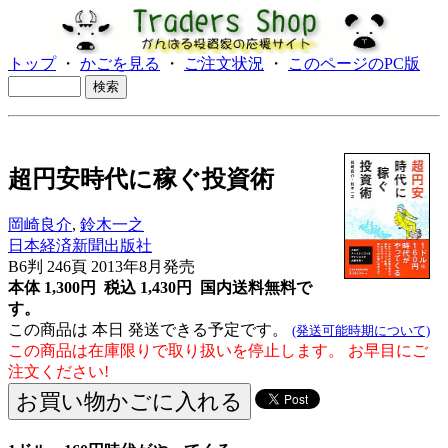
トップ
・
かごを見る
・
ご注文状況
・
このページのPC版
超円安時代に稼ぐ投資術
岡崎良介
,
鈴木一之
日本経済新聞出版社
B6判 246頁 2013年8月発売
本体 1,300円 税込 1,430円
国内送料無料で
す。
この商品は 本日 発送できる予定です。
(発送可能時期について)
この商品は在庫限りで取り扱いを停止します。 お早目にご
注文ください!