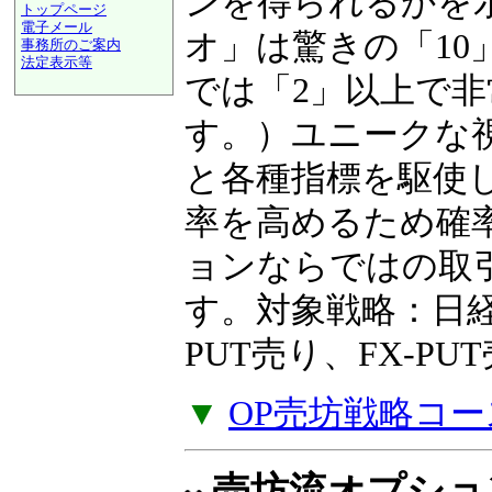
ンを得られるかを
トップページ
電子メール
オ」は驚きの「10
事務所のご案内
法定表示等
では「2」以上で
a@panrolling.com
す。）ユニークな
と各種指標を駆使
率を高めるため確
ョンならではの取
す。対象戦略：日経2
PUT売り、FX-P
▼
OP売坊戦略コー
売坊流オプショ