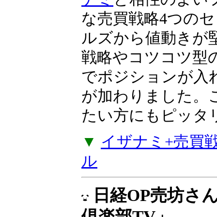
な売買戦略4つのセ
ルズから値動きが
戦略やコツコツ型
でポジションが入
が加わりました。
たい方にもピッタ
▼
イザナミ+売買戦略
ル
日経OP売坊さ
倶楽部TV」