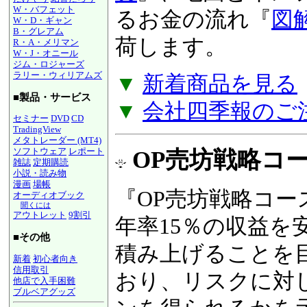
W・バフェット
るお金の流れ『
図
W・D・ギャン
B・グレアム
荷します。
R・A・メリマン
W・J・オニール
ジム・ロジャーズ
ラリー・ウィリアムズ
▼
新着商品を見る
■製品・サービス
▼
会社四季報のご
セミナー
DVD
CD
TradingView
メタトレーダー (MT4)
ソフトウェア
レポート
OP売坊戦略コース
雑誌
定期購読
小説・読み物
漫画
場帳
『OP売坊戦略コー
オーディオブック
聞くには
アウトレット
9割引
年率15％の収益を
■その他
積み上げることを
新着
初心者向き
信用取引
おり、リスクに対
他店で入手困難
ブルベアグッズ