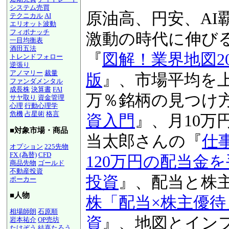
システム売買
原油高、円安、AI
テクニカル
AI
エリオット波動
フィボナッチ
激動の時代に伸び
一目均衡表
酒田五法
『
図解！業界地図20
トレンドフォロー
逆張り
アノマリー
裁量
版
』、市場平均を上
ファンダメンタル
成長株
決算書
FAI
万％銘柄の見つけ
サヤ取り
資金管理
心理
行動心理学
危機
占星術
格言
資入門
』、月10万
■対象市場・商品
当太郎さんの『
仕
オプション
225先物
FX (為替)
CFD
120万円の配当金
商品先物
ゴールド
不動産投資
投資
』、配当と株
ポーカー
■人物
株「配当×株主優
相場師朗
石原順
資
』、地図とイン
岩本祐介
OP売坊
たけぞう
結喜たろう