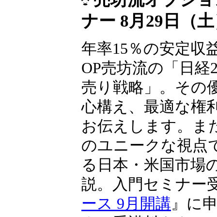
ナー 8月29日（
年率15％の安定収
OP売坊流の「日経22
売り戦略」。その
心構え、最適な権
お伝えします。ま
のユニークな視点
る日本・米国市場
説。入門セミナー
ース 9月開講
』に