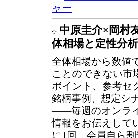
ャー
中原圭介×岡村
体相場と定性分
全体相場から数値
ことのできない市
ポイント、参考セ
銘柄事例、想定シ
――毎週のオンラ
情報をお伝えして
に1回、会員自ら