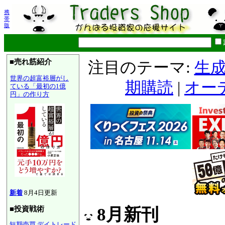
携
帯
版
■売れ筋紹介
注目のテーマ:
生成
世界の超富裕層がし
期購読
|
オー
ている「最初の1億
円」の作り方
新着
8月4日更新
■投資戦術
8月新刊
短期売買
デイトレード