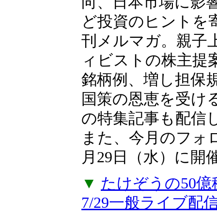
向、日本市場に影
ど投資のヒントを
刊メルマガ。親子上
ィビストの株主提
銘柄例、増し担保
国策の恩恵を受け
の特集記事も配信
また、今月のフォ
月29日（水）に開
▼
たけぞうの50
7/29一般ライブ配