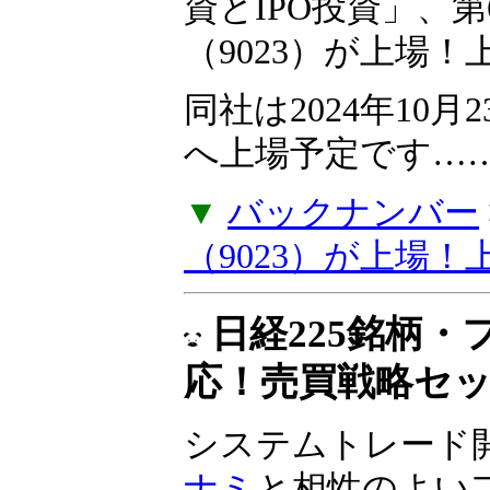
資とIPO投資」、
（9023）が上場
同社は2024年10
へ上場予定です……
▼
バックナンバー
（9023）が上場
日経225銘柄
応！売買戦略セ
システムトレード
ナミ
と相性のよい