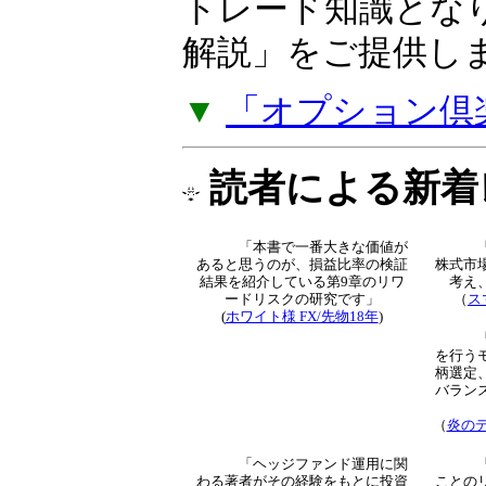
トレード知識とな
解説」をご提供し
▼
「オプション倶
読者による新着
「本書で一番大きな価値が
あると思うのが、損益比率
の検証結果を紹介している
第9章のリワードリスクの
研究です」
（
ス
(
ホワイト様 FX/先物18年
)
を行う
柄選定
バラン
（
炎のデ
「ヘッジファンド運用に関