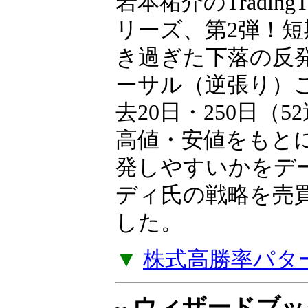
岩本祐介のTradingT
リーズ、第2弾！短
き過ぎた下落の反
ーサル（逆張り）
去20日・250日（
高値・安値をもと
発しやすいかをデ
ディ氏の戦略を売
した。
▼
株式高勝率パタ
ウィザードブッ