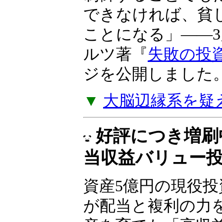
できなければ、貧
ことになる」――
ルツ著『
失敗の投
ジを公開しました
▼
大脳辺縁系を疑
好評につき増刷
当収益バリュー
資産5億円の現役
が配当と複利の力