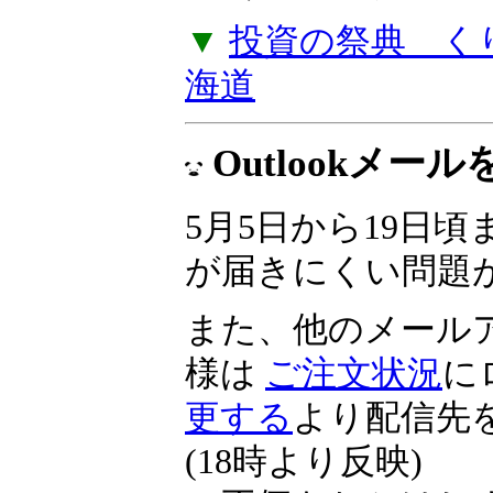
▼
投資の祭典 くりっ
海道
Outlookメ
5月5日から19日頃ま
が届きにくい問題
また、他のメール
様は
ご注文状況
に
更する
より配信先
(18時より反映)