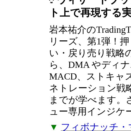
ト上で再現する
岩本祐介のTradingT
リーズ、第1弾！押
い・戻り売り戦略
ら、DMA やディ
MACD、ストキャ
ネトレーション戦
までが学べます。
ュー専用インジケー
▼
フィボナッチ・