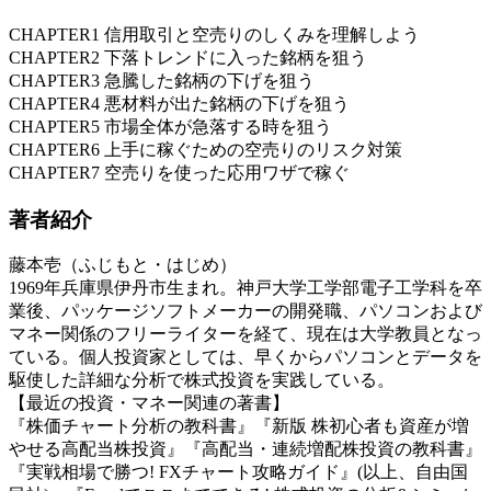
CHAPTER1 信用取引と空売りのしくみを理解しよう
CHAPTER2 下落トレンドに入った銘柄を狙う
CHAPTER3 急騰した銘柄の下げを狙う
CHAPTER4 悪材料が出た銘柄の下げを狙う
CHAPTER5 市場全体が急落する時を狙う
CHAPTER6 上手に稼ぐための空売りのリスク対策
CHAPTER7 空売りを使った応用ワザで稼ぐ
著者紹介
藤本壱（ふじもと・はじめ）
1969年兵庫県伊丹市生まれ。神戸大学工学部電子工学科を卒
業後、パッケージソフトメーカーの開発職、パソコンおよび
マネー関係のフリーライターを経て、現在は大学教員となっ
ている。個人投資家としては、早くからパソコンとデータを
駆使した詳細な分析で株式投資を実践している。
【最近の投資・マネー関連の著書】
『株価チャート分析の教科書』『新版 株初心者も資産が増
やせる高配当株投資』『高配当・連続増配株投資の教科書』
『実戦相場で勝つ! FXチャート攻略ガイド』(以上、自由国