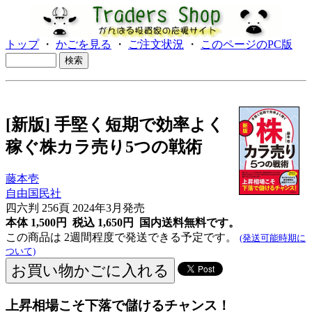
トップ
・
かごを見る
・
ご注文状況
・
このページのPC版
[新版] 手堅く短期で効率よく
稼ぐ株カラ売り5つの戦術
藤本壱
自由国民社
四六判 256頁 2024年3月発売
本体 1,500円 税込 1,650円
国内送料無料です。
この商品は 2週間程度で発送できる予定です。
(発送可能時期に
ついて)
上昇相場こそ下落で儲けるチャンス！