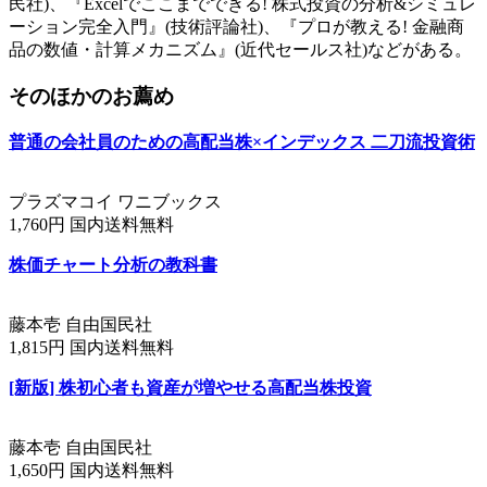
民社)、『Excelでここまでできる! 株式投資の分析&シミュレ
ーション完全入門』(技術評論社)、『プロが教える! 金融商
品の数値・計算メカニズム』(近代セールス社)などがある。
そのほかのお薦め
普通の会社員のための高配当株×インデックス 二刀流投資術
プラズマコイ ワニブックス
1,760円 国内送料無料
株価チャート分析の教科書
藤本壱 自由国民社
1,815円 国内送料無料
[新版] 株初心者も資産が増やせる高配当株投資
藤本壱 自由国民社
1,650円 国内送料無料