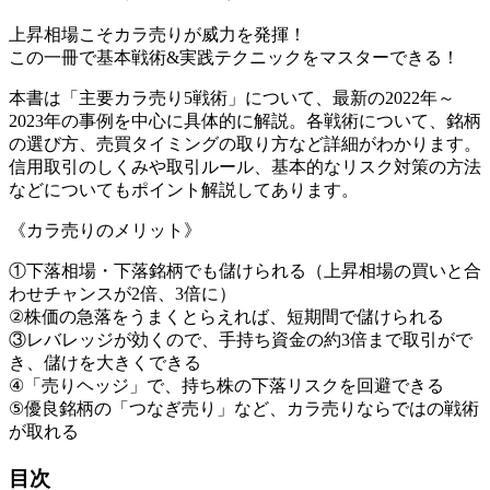
上昇相場こそカラ売りが威力を発揮！
この一冊で基本戦術&実践テクニックをマスターできる！
本書は「主要カラ売り5戦術」について、最新の2022年～
2023年の事例を中心に具体的に解説。各戦術について、銘柄
の選び方、売買タイミングの取り方など詳細がわかります。
信用取引のしくみや取引ルール、基本的なリスク対策の方法
などについてもポイント解説してあります。
《カラ売りのメリット》
①下落相場・下落銘柄でも儲けられる（上昇相場の買いと合
わせチャンスが2倍、3倍に）
②株価の急落をうまくとらえれば、短期間で儲けられる
③レバレッジが効くので、手持ち資金の約3倍まで取引がで
き、儲けを大きくできる
④「売りヘッジ」で、持ち株の下落リスクを回避できる
⑤優良銘柄の「つなぎ売り」など、カラ売りならではの戦術
が取れる
目次