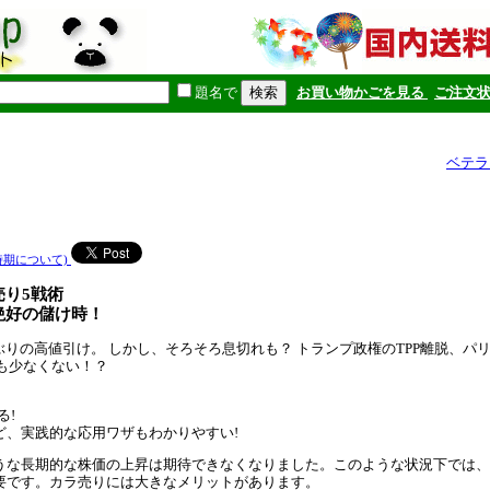
題名で
お買い物かごを見る
ご注文
ベテラ
時期について)
り5戦術
絶好の儲け時！
6年ぶりの高値引け。 しかし、そろそろ息切れも？ トランプ政権のTPP離脱、パ
因も少なくない！？
る!
ど、実践的な応用ワザもわかりやすい!
うな長期的な株価の上昇は期待できなくなりました。このような状況下では、
要です。カラ売りには大きなメリットがあります。