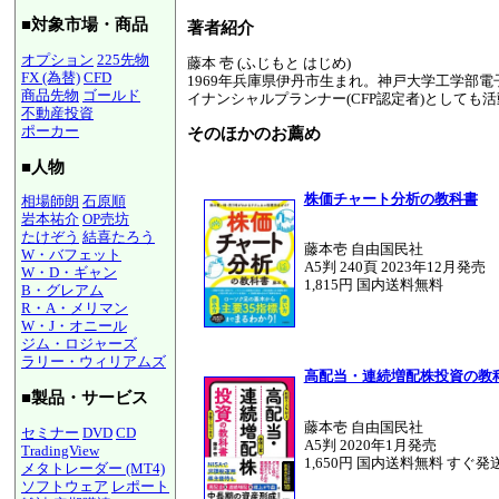
■対象市場・商品
著者紹介
オプション
225先物
藤本 壱 (ふじもと はじめ)
FX (為替)
CFD
1969年兵庫県伊丹市生まれ。神戸大学工学部
商品先物
ゴールド
イナンシャルプランナー(CFP認定者)としても
不動産投資
ポーカー
そのほかのお薦め
■人物
株価チャート分析の教科書
相場師朗
石原順
岩本祐介
OP売坊
たけぞう
結喜たろう
藤本壱 自由国民社
W・バフェット
A5判 240頁 2023年12月発売
W・D・ギャン
1,815円 国内送料無料
B・グレアム
R・A・メリマン
W・J・オニール
ジム・ロジャーズ
ラリー・ウィリアムズ
高配当・連続増配株投資の教
■製品・サービス
藤本壱 自由国民社
セミナー
DVD
CD
A5判 2020年1月発売
TradingView
1,650円 国内送料無料 すぐ発
メタトレーダー (MT4)
ソフトウェア
レポート