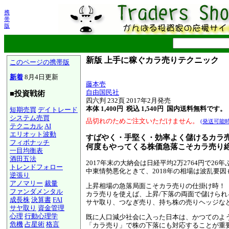
携
帯
版
新版 上手に稼ぐカラ売りテクニック
このページの携帯版
新着
8月4日更新
藤本壱
自由国民社
■投資戦術
四六判 232頁 2017年2月発売
本体 1,400円 税込 1,540円
国内送料無料です。
短期売買
デイトレード
システム売買
品切れのためご注文いただけません。
(発送可能
テクニカル
AI
エリオット波動
すばやく・手堅く・効率よく儲けるカラ売
フィボナッチ
何度もやってくる株価急落こそカラ売り
一目均衡表
酒田五法
2017年末の大納会は日経平均2万2764円で2
トレンドフォロー
中東情勢悪化ときて、2018年の相場は波乱要
逆張り
アノマリー
裁量
上昇相場の急落局面こそカラ売りの仕掛け時！
ファンダメンタル
カラ売りを使えば、上昇/下落の両面で儲けられ
成長株
決算書
FAI
サヤ取り、つなぎ売り、持ち株の売りヘッジな
サヤ取り
資金管理
心理
行動心理学
既に人口減少社会に入った日本は、かつてのよ
危機
占星術
格言
「カラ売り」で株の下落にも対応することが重