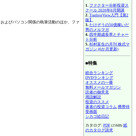
1.
ファクター分析投資ス
クール 2026年8月開講
2.
TradingView入門【第2
版】
ーおよびパソコン関係の執筆活動のほか、ファ
3.
たけぞうの50億稼いだ
男のメルマガ
4.
四半期成長率とチャー
ト分析
5.
杉村富生の月刊 株式マ
ガジン (6か月更新)
■特集
総合ランキング
DVDランキング
オススメの一冊
無料メールマガジン
読者の御意見
用語解説
投資のススメ
著者の投資コラム
携帯待
受画面
シカゴ絵日記
カタログ:
PDF
紙
(25MB)
のカタログ請求