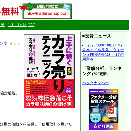
状況
ご利用方法
FAQ
■投資ニュース
ン度
:
★☆☆
2026/08/07 00:17:NY
外為：ドル反発、ウォー
シュFRB議長は利上げの
用意も
「業績分析」ランキ
ング
(7/29更新)
バックナンバー
リ協定離脱、
短期の値動きを注視し、信用取引を用いた