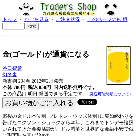
トップ
・
かごを見る
・
ご注文状況
・
このページのPC版
金(ゴールド)が通貨になる
谷口智彦
幻冬舎
新書判 234頁 2012年2月発売
本体 780円 税込 858円
国内送料無料です。
この商品は 明日 発送できる予定です。
(発送可能時期について)
戦後の金ドル本位制｢ブレトン・ウッズ体制｣に突如終わりを
告げたニクソン・ショックから40年、これまでトンデモ論扱
いされてきた金復活論が、ドル凋落と世界的な金融不安で俄
に現実味を帯び始めた。