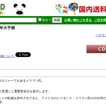
題名で
お買い物かごを見る
ご注文
6年大予測
ベテラ
時期について)
ロロジャーでもあるメリマン氏。
場の見通しと重要変化日を提示します。
トの転換を的中させてきた、アメリカのレイモンド・メリマン氏の2026年
す。