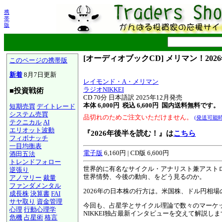
携
帯
版
[オーディオブックCD] メリマン！202
このページの携帯版
新着
8月7日更新
レイモンド・A・メリマン
ラジオNIKKEI
■投資戦術
CD
70分 日本語訳 2025年12月発売
本体 6,000円 税込 6,600円
国内送料無料です。
短期売買
デイトレード
システム売買
品切れのためご注文いただけません。
(発送可能
テクニカル
AI
エリオット波動
『2026年後半を読む！』は
こちら
フィボナッチ
一目均衡表
電子版
6,160円 | CD版 6,600円
酒田五法
トレンドフォロー
世界的に有名なサイクル・アナリスト兼アスト
逆張り
世界情勢、今後の動向、をどう見るのか。
アノマリー
裁量
ファンダメンタル
2026年の日本株の行方は。米国株、ドル円相
成長株
決算書
FAI
サヤ取り
資金管理
今回も、占星学とサイクル理論で数々のマーケッ
心理
行動心理学
NIKKEI独占最新インタビューを交えて解説しま
危機
占星術
格言