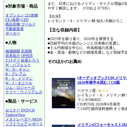
また、日本におけるメリマン・サイクル理論の
■対象市場・商品
やすく解説します。（CDおよそ70分）
オプション
225先物
【出演】
FX (為替)
CFD
レイモンド・A・メリマン/林 知久/大橋ひろこ
商品先物
ゴールド
不動産投資
【主な収録内容】
ポーカー
■2025年を振り返り、2026年を展望する
■人物
■日経平均の今後のレンジと日本株の見通し
■ドル円相場を中心に、外為相場の見通し
相場師朗
石原順
■金・原油・穀物などの相場見通し など収録予
岩本祐介
OP売坊
たけぞう
結喜たろう
そのほかのお薦め
W・バフェット
W・D・ギャン
B・グレアム
[オーディオブックCD] メリ
R・A・メリマン
2026年後半を読む！CD版
W・J・オニール
ジム・ロジャーズ
ベテラン度:
★☆☆
ラリー・ウィリアムズ
レイモンド・A・メリマン/林 
ラジオNIKKEI
■製品・サービス
CD 約70分 2026年6月発売
7,150円 国内送料無料 すぐ発
セミナー
DVD
CD
TradingView
メタトレーダー (MT4)
ソフトウェア
レポート
メリマンのフォーキャスト202