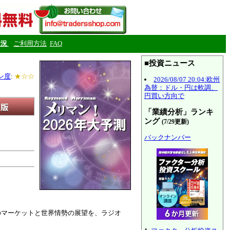
状況
ご利用方法
FAQ
■投資ニュース
ン度
:
★☆☆
2026/08/07 20:04:欧州
為替：ドル・円は軟調、
円買い方向で
「業績分析」ランキ
ング
(7/29更新)
バックナンバー
のマーケットと世界情勢の展望を、ラジオ