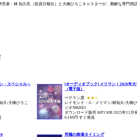
研究者・林 知久氏（投資日報社）と大橋ひろこキャスターが、難解な専門用
定
マン・スペシャル～
[オーディオブック] メリマン！2026年
（電子版）
ベテラン度:
★★☆
知久/大橋ひろこ
レイモンド・A・メリマン/林知久/大橋ひ
ジオNIKKEI
ダウンロード販売 MP3 MB 2025年12月
送
6,160円 すぐ発送
6
究極の株価タイミング