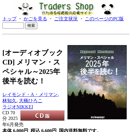
トップ
・
かごを見る
・
ご注文状況
・
このページのPC版
[オーディオブック
CD] メリマン・ス
ペシャル～2025年
後半を読む！
レイモンド・A・メリマン
,
林知久
,
大橋ひろこ
ラジオNIKKEI
CD
70
分
2025
年6月発売
本体 6,000円 税込 6,600円
国内送料無料です。