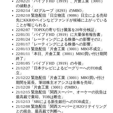
22/02/21「パイプドHD（3919）、片倉工業（3001）
の値動き」
22/02/14「ATグループ（8293）のMBO」
22/02/10 緊急配信「日立物流（9086）日立による売却
先にKKRやベインなどファンドが候補に上がっている
ことが報じられる」
22/02/07「TOPIXの寄り引け騰落を20年分検証」
22/01/31「パイプドHD（3919）に大量保有報告書」
22/01/24「レーティングによる株価への影響その2」
22/01/17「レーティングによる株価への影響」
22/01/13 緊急配信「片倉工業（3001）MBO不成立」
22/01/11「本日、片倉工業（3001）MBO買い付け期間
終了」
22/01/05「パイプドHD（3919）の今後」
21/12/27「日本テレビによるビーグリーへのTOB成
立」
21/12/22 緊急配信「片倉工業（3001）MBO買い付け
期間を延長。筆頭株主オアシスは全株を売却」
21/12/20「片倉工業（3001）のMBO」
21/12/15 緊急配信「関西スーパー、オーケーの抗告は
最高裁で棄却。TOBは断念」
21/12/13「SBIによる新生銀行へのTOB成立」
21/12/08 緊急配信「関西スーパーとH2Oリテイリング
との統合、最高裁で判断へ」