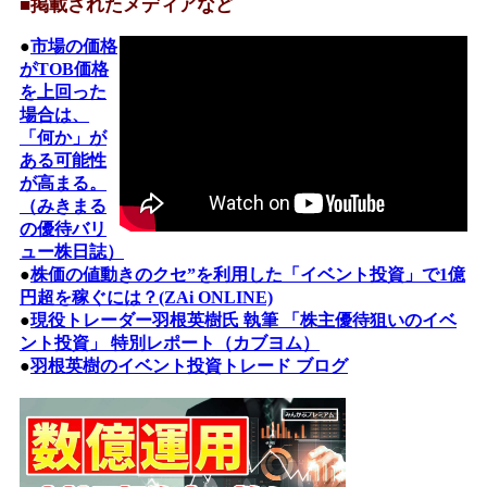
■掲載されたメディアなど
●
市場の価格
がTOB価格
を上回った
場合は、
「何か」が
ある可能性
が高まる。
（みきまる
の優待バリ
ュー株日誌）
●
株価の値動きのクセ”を利用した「イベント投資」で1億
円超を稼ぐには？(ZAi ONLINE)
●
現役トレーダー羽根英樹氏 執筆 「株主優待狙いのイベ
ント投資」 特別レポート（カブヨム）
●
羽根英樹のイベント投資トレード ブログ