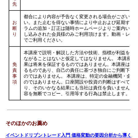
先
都合により内容が予告なく変更される場合がございま
お
い。また止むを得ない事情により中止および延期する
断
ラムの追加・訂正は随時ホームページよりご案内いた
り
し込みされた会員様のみご利用頂けます。動画・レポ
でご利用ください。
本講座で説明・解説した方法や技術、指標が利益を生
ながることはないと仮定してはなりません。 本講座で
免
果は将来を保証するものではありません。本講座は教
責
るものであり、自己の責任に基づき独自にご判断下さ
事
のではありません。 本講座は、特定の金融機関・金融
項
のではありません。口座開設や投資の判断はすべて自
り、そのいかなる結果にも当社は責任を負いません。
容を無断でコピー、引用等する行為は禁止します。
そのほかのお薦め
イベントドリブントレード入門 価格変動の要因分析から導く