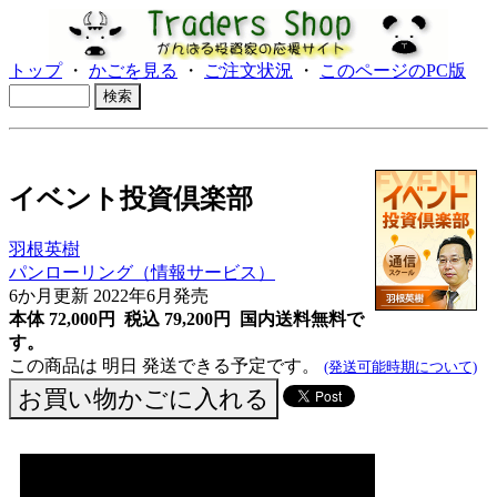
トップ
・
かごを見る
・
ご注文状況
・
このページのPC版
イベント投資倶楽部
羽根英樹
パンローリング（情報サービス）
6か月更新
2022年6月発売
本体 72,000円 税込 79,200円
国内送料無料で
す。
この商品は 明日 発送できる予定です。
(発送可能時期について)