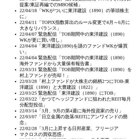
提案/東証再編でのMBO候補」
22/04/18「WKがついに東洋建設（1890）の筆頭株主
に」
22/04/11「TOPIX指数算出のルール変更で4月～6月に
大きなリバランス」
22/04/07 緊急配信「TOB期間中の東洋建設（1890）
WKが更に買い増し」
22/04/04「東洋建設(1890)を謎のファンドWKが爆買
い」
22/04/04 緊急配信「TOB期間中の東洋建設（1890）
海外ファンドから大量保有報告書」
22/03/31 緊急配信「TOB期間中の東洋建設（1890）を
村上ファンドが売却！」
22/03/28「村上ファンドが大株主の銘柄2つにTOB-東
洋建設（1890）と大豊建設（1822）」
22/03/25 緊急配信「東洋建設（1890）にTOB」
22/03/22「かつてヘッジファンドに狙われたREIT毎月
分配型投信」
22/03/14「3月、9月の第4週に海外投資家の売り」
22/03/07「日立金属の急落/REITにアンワインドの懸
念」
22/02/28「3月に上昇する日邦産業、フリージア
マクロスの買収思惑」