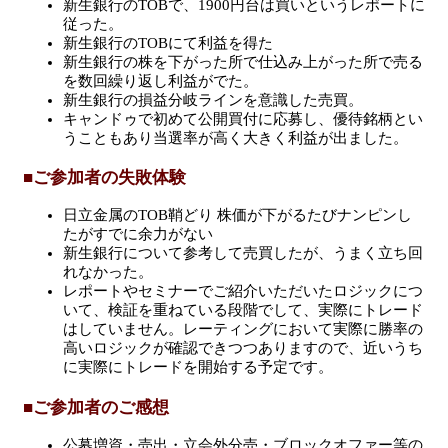
新生銀行のTOBで、1900円台は買いというレポートに
従った。
新生銀行のTOBにて利益を得た
新生銀行の株を下がった所で仕込み上がった所で売る
を数回繰り返し利益がでた。
新生銀行の損益分岐ラインを意識した売買。
キャンドゥで初めて公開買付に応募し、優待銘柄とい
うこともあり当選率が高く大きく利益が出ました。
■ご参加者の失敗体験
日立金属のTOB鞘どり 株価が下がるたびナンピンし
たがすでに余力がない
新生銀行について参考して売買したが、うまく立ち回
れなかった。
レポートやセミナーでご紹介いただいたロジックにつ
いて、検証を重ねている段階でして、実際にトレード
はしていません。レーティングにおいて実際に勝率の
高いロジックが確認できつつありますので、近いうち
に実際にトレードを開始する予定です。
■ご参加者のご感想
公募増資・売出・立会外分売・ブロックオファー等の