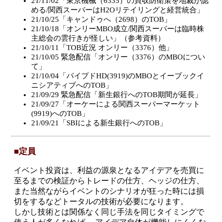
21/11/02「東京機械（6335）の買収防衛策を地裁が認
める/関西スーパーはH2Oリテイリングと経営統合」
21/10/25「キャンドゥへ（2698）のTOB」
21/10/18「オンリーMBO成立/関西スーパーは臨時株
主総会の雲行きが怪しい」（参考資料）
21/10/11「TOB近況 オンリー（3376）他」
21/10/05 緊急配信「オンリー（3376）のMBOについ
て」
21/10/04「パイプドHD(3919)のMBOとイーブックイ
ニシアティブへのTOB」
21/09/29 緊急配信「新生銀行へのTOB期間が延長」
21/09/27「オーケーによる関西スーパーマーケット
(9919)へのTOB」
21/09/21「SBIによる新生銀行へのTOB」
■定員
イベント投資は、利益の源泉となるアイデアを売買に
至るまでの検証からトレードの仕方、ヘッジの仕方、
また当然ながらイベントのシナリオが狂った時には損
切をするなどトータルの技術が必要になります。
しかし技術とは関係なく同じ手法を同じタイミングで