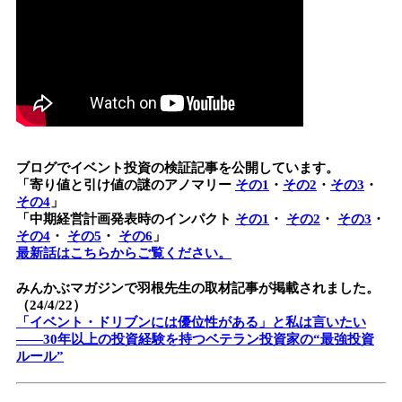
ブログでイベント投資の検証記事を公開しています。
「寄り値と引け値の謎のアノマリー
その1
・
その2
・
その3
・
その4
」
「中期経営計画発表時のインパクト
その1
・
その2
・
その3
・
その4
・
その5
・
その6
」
最新話はこちらからご覧ください。
みんかぶマガジンで羽根先生の取材記事が掲載されました。
（24/4/22）
「イベント・ドリブンには優位性がある」と私は言いたい
――30年以上の投資経験を持つベテラン投資家の“最強投資
ルール”