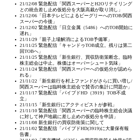
21/12/08 緊急配信「関西スーパーとH2Oリテイリング
との統合差し止め仮処分を大阪高裁が取り消し」
21/12/06「日本テレビによるビーグリーへのTOB/関西
スーパーの今後」
21/12/02 緊急配信「日立金属（5486）へのTOB開始に
遅れ」
21/11/29「親子上場解消によるTOB予備軍」
21/11/25 緊急配信「キャンドゥTOB成立。残りは第二
回TOBへ」
21/11/25 緊急配信「新生銀行、買収防衛策断念。臨時
株主総会は中止。株価はオーバーシュート気味」
21/11/24 緊急配信「関西スーパーへの仮処分が認めら
れる」
21/11/22「新生銀行を村上ファンドがさらに買い増し/
関西スーパーは臨時株主総会で賛否の集計に問題か」
21/11/17 緊急配信「パイプドHD（3919）TOB不成
立」
21/11/15「新生銀行にアクティビストが参戦」
21/11/10 緊急配信「関西スーパーの臨時株主総会決議
に対して神戸地裁に差し止めの仮処分を申請」
21/11/08 新生銀行の買収防衛策に関して
21/11/02 緊急配信「パイプドHD(3919)に大量保有報
告書」