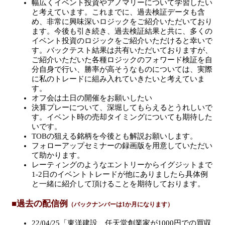
幅広くイベント投資やアノマリーについて学習したい
と考えています。これまでに、過去検証データも含
め、非常に興味深いロジックをご紹介いただいており
ます。今後も引き続き、過去検証結果と共に、多くの
イベント投資のロジックをご紹介いただけると幸いで
す。バックテスト結果は共有いただいておりますが、
ご紹介いただいた各種ロジックのフォワード検証を自
分自身で行い、勝率が高そうなものについては、実際
に私のトレードに組み入れていきたいと考えていま
す。
オフ会は土日の開催をお願いしたい
決算プレーについて、深堀してもらえるとうれしいで
す。イベント時の売却タイミングについても期待した
いです。
TOBの狙える銘柄を今後とも解説お願いします。
フォローアップセミナーの録画版を用意していただい
て助かります。
レーティングのようなエントリーからイグジットまで
1-2日のイベントトレードが他にありましたら具体例
と一緒に紹介して頂けることを期待しております。
■過去の配信例
（バックナンバーは1か月になります）
22/04/25「東洋建設、任天堂創業家が1000円での買収