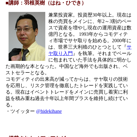
■講師：羽根英樹（はね・ひでき）
兼業投資家。投資歴30年以上。現在は
株の売買をメインに、年2～3割のペー
スで資産を増やし現在の運用資産は数
億円となる。 1993年からコモディテ
ィ市場でサヤ取りを始める。2000年に
は、世界三大利殖のひとつとして『
サ
ヤ取り入門
』を執筆。それまでベール
に包まれていた手法を具体的に明かし
た画期的な本となった。中国など海外でも出版され、ベ
ストセラーとなる。
コモディティの出来高が減ってからは、サヤ取りの技術
を応用し、リスク管理を徹底したトレードを実践してい
る。現在はイベントトレードをメインに売買し着実に利
益を積み重ね過去十年以上年間プラスを維持し続けてい
る。
・ツイッター
@hidekihane