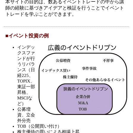
本サイトの目的は、数あるイベントトレードの中から講
師の経験に基づきアイデアと検証を行うことでイベント
トレードを学ぶことができます。
■イベント投資の例
インデッ
クスファ
ンドが行
うリバラ
ンス（日
経225、
TOPIX、
東証一部
昇格、
MSCIな
ど）
公募増
資、立会
外分売
TOB（公開買い付け）
株主優待の買いによる相場上昇