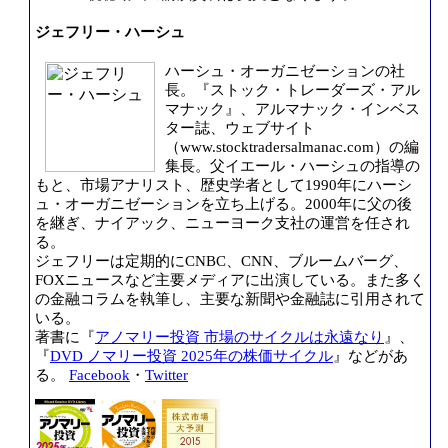
ジェフリー・ハーシュ
ハーシュ・オーガニゼーションの社
長。『ストック・トレーダーズ・アル
マナック』、アルマナック・インベス
ター誌、ウェブサイト
（www.stocktradersalmanac.com）の編
集長。父イエール・ハーシュの指導の
もと、市場アナリスト、歴史学者として1990年にハーシ
ュ・オーガニゼーションを立ち上げる。2000年に父の後
を継ぎ、ナイアック、ニューヨーク支社の運営を任され
る。
ジェフリーは定期的にCNBC、CNN、ブルームバーグ、
FOXニュースなど主要メディアに出演している。また多く
の金融コラムを執筆し、主要な新聞や金融誌に引用されて
いる。
著書に『
アノマリー投資 市場のサイクルは永遠なり
』、
『
DVD ノマリー投資 2025年の株価サイクル
』などがあ
る。
Facebook
・
Twitter