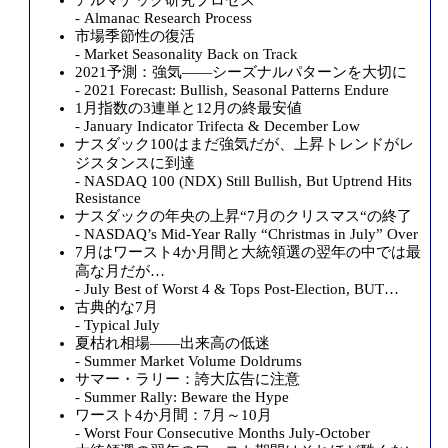
- Almanac Research Process
市場季節性の復活
- Market Seasonality Back on Track
2021予測：強気――シーズナルパターンを大切に
- 2021 Forecast: Bullish, Seasonal Patterns Endure
1月指数の3連単と12月の終最安値
- January Indicator Trifecta & December Low
ナスダック100はまだ強気だが、上昇トレンドがレ
ジスタンスに到達
- NASDAQ 100 (NDX) Still Bullish, But Uptrend Hits
Resistance
ナスダックの年央の上昇“7月のクリスマス“の終了
- NASDAQ’s Mid-Year Rally “Christmas in July” Over
7月はワースト4か月間と大統領選の翌年の中では最
高な月だが…
- July Best of Worst 4 & Tops Post-Election, BUT…
古典的な7月
- Typical July
夏枯れ相場――出来高の低迷
- Summer Market Volume Doldrums
サマー・ラリー：誇大広告に注意
- Summer Rally: Beware the Hype
ワースト4か月間：7月～10月
- Worst Four Consecutive Months July-October