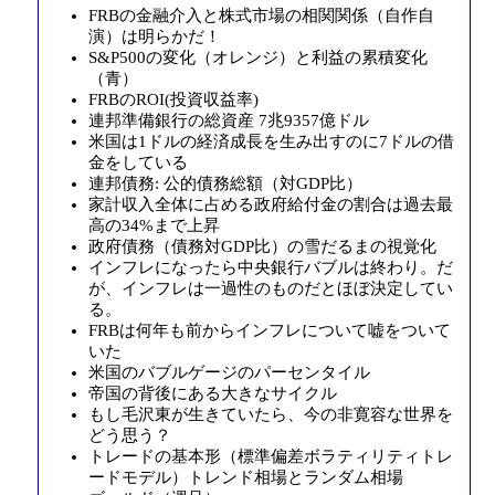
FRBの金融介入と株式市場の相関関係（自作自
演）は明らかだ！
S&P500の変化（オレンジ）と利益の累積変化
（青）
FRBのROI(投資収益率)
連邦準備銀行の総資産 7兆9357億ドル
米国は1ドルの経済成長を生み出すのに7ドルの借
金をしている
連邦債務: 公的債務総額（対GDP比）
家計収入全体に占める政府給付金の割合は過去最
高の34%まで上昇
政府債務（債務対GDP比）の雪だるまの視覚化
インフレになったら中央銀行バブルは終わり。だ
が、インフレは一過性のものだとほぼ決定してい
る。
FRBは何年も前からインフレについて嘘をついて
いた
米国のバブルゲージのパーセンタイル
帝国の背後にある大きなサイクル
もし毛沢東が生きていたら、今の非寛容な世界を
どう思う？
トレードの基本形（標準偏差ボラティリティトレ
ードモデル）トレンド相場とランダム相場