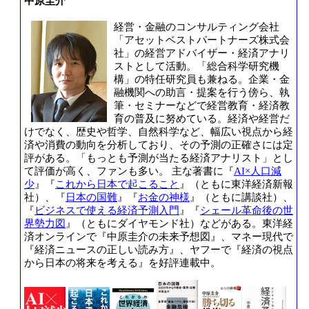
中原圭介
経営・金融のコンサルティング会社
「アセットベストパートナーズ株式会
社」の経営アドバイザー・経済アナリ
ストとして活動。「総合科学研究機
構」の特任研究員も兼ねる。企業・金
融機関への助言・提案を行う傍ら、執
筆・セミナーなどで経営教育・経済教
育の普及に努めている。経済や経営だ
けでなく、歴史や哲学、自然科学など、幅広い視点から経
済や消費の動向を分析しており、その予測の正確さには定
評がある。「もっとも予測が当たる経済アナリスト」とし
て評価が高く、ファンも多い。 主な著書に『
AI×人口減
少
』『
これから日本で起こること
』（ともに東洋経済新報
社）、『
日本の国難
』『
お金の神様
』（ともに講談社）、
『
ビジネスで使える経済予測入門
』『
シェール革命後の世
界勢力図
』（ともにダイヤモンド社）などがある。東洋経
済オンラインで『中原圭介の未来予想図』、マネー現代で
『経済ニュースの正しい読み方』、ヤフーで『経済の視点
から日本の将来を考える』を好評連載中。