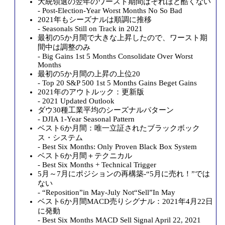
大統領選の翌年のワースト期間はそれほど酷くない
- Post-Election-Year Worst Months No So Bad
2021年もシーズナルは順調に推移
- Seasonals Still on Track in 2021
最初の5か月間で大きな上昇したので、ワースト期
間中は調整のみ
- Big Gains 1st 5 Months Consolidate Over Worst
Months
最初の5か月間の上昇の上位20
- Top 20 S&P 500 1st 5 Months Gains Beget Gains
2021年のアウトルック：更新版
- 2021 Updated Outlook
ダウ30種工業平均のシーズナルパターン
- DJIA 1-Year Seasonal Pattern
ベスト6か月間：唯一立証されたブラックボック
ス・システム
- Best Six Months: Only Proven Black Box System
ベスト6か月間＋テクニカル
- Best Six Months + Technical Trigger
5月～7月にポジションの再構築-“5月に売れ！”では
ない
- “Reposition”in May-July Not“Sell”In May
ベスト6か月間MACD売りシグナル：2021年4月22日
に発動
- Best Six Months MACD Sell Signal April 22, 2021