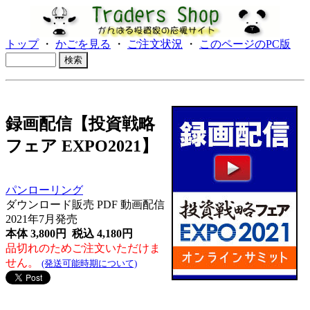
トップ
・
かごを見る
・
ご注文状況
・
このページのPC版
録画配信【投資戦略
フェア EXPO2021】
パンローリング
ダウンロード販売 PDF 動画配信
2021年7月発売
本体 3,800円 税込 4,180円
品切れのためご注文いただけま
せん。
(発送可能時期について)