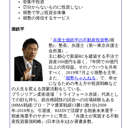
⑥集中投資
⑦分からないものに投資しない
堀塾で学ぶ投資全体像
堀塾の発信するサービス
堀鉄平
「
弁護士堀鉄平の不動産投資塾
(堀
塾)」塾長。弁護士（第一東京弁護士
会所属）。
主に都心で新築RCを建築する手法で
資産100億円を築く。7年間で30億円
以上の売却益。そのノウハウを共有
すべく、2019年7月より堀塾を主宰。
また、「
堀塾ちゃんねる
」で、幸せ
になるための考え方や投資戦略など
の人生を変える啓蒙活動をしている。
ブラジリアン柔術道場「トライフォース赤坂」代表とし
ての顔も持ち、総合格闘技の試合への出場経験もある
(MMA戦績:プロ・アマ通算戦績13勝11敗1分(2008
年-2018年))。引退後、RIZINで活躍する朝倉未来選手・
朝倉海選手のサポートに専念。『弁護士が実践する不動
産投資最強戦略』(日本法令)ほか著書多数。