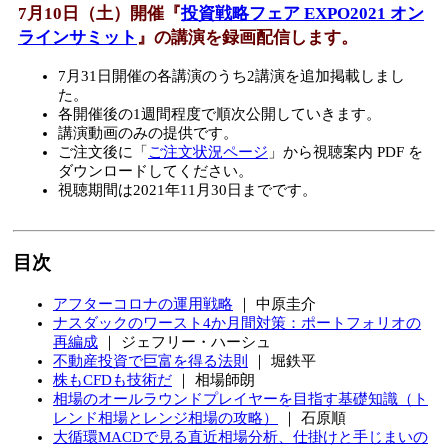
7月10日（土）
開催『
投資戦略フェア EXPO2021 オン
ラインサミット
』の講演を録画配信します。
7月31日開催の各講演
のうち2講演を追加掲載しまし
た。
各開催後の1週間程度で順次公開していきます。
講演動画のみの提供です。
ご注文後に「
ご注文状況ページ
」から視聴案内 PDF を
ダウンロードしてください。
視聴期間は2021年11月30日までです。
目次
アフターコロナの運用戦略
｜ 中原圭介
ナスダックのワースト4か月間対策：ポートフォリオの
再編成
｜ ジェフリー・ハーシュ
不動産投資で巨富を得る法則
｜ 堀鉄平
株もCFDも技術だ
｜ 相場師朗
相場のオールラウンドプレイヤーを目指す基礎知識（ト
レンド相場とレンジ相場の攻略）
｜ 石原順
大循環MACDで見る直近相場分析、仕掛けと手じまいの