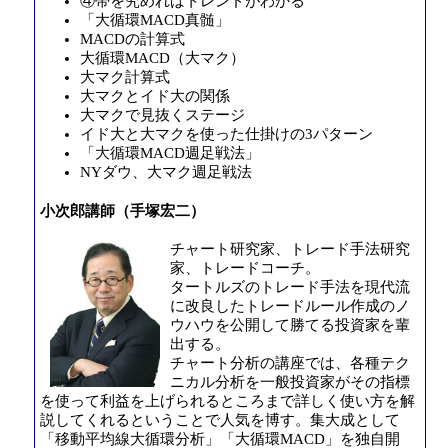
④帯を究めればトレンドがわかる
「大循環MACD真髄」
MACDの計算式
大循環MACD（大マク）
大マク計算式
大マクとイド大の関係
大マクで見抜くステージ
イド大と大マクを使った仕掛けの3パターン
「大循環MACD週足戦法」
NYダウ、大マク週足戦法
小次郎講師（手塚宏二）
チャート研究家、トレード手法研究
家、トレードコーチ。
タートルズのトレード手法を現代流
に改良したトレードルール作成のノ
ウハウを公開して勝てる投資家を輩
出する。
チャート分析の講座では、各種テク
ニカル分析を一般投資家がその指標
を使って利益を上げられるところまで詳しく使い方を解
説してくれるということで人気を博す。集大成として
「移動平均線大循環分析」「大循環MACD」を独自開