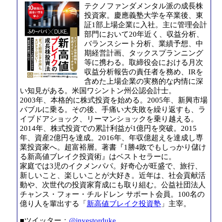
テクノファンダメンタル派の成長株
投資家。慶應義塾大学を卒業後、東
証1部上場企業に入社。主に管理会計
部門において20年近く、収益分析、
バランスシート分析、業績予想、中
期経営計画、タックスプランニング
等に携わる。取締役会における月次
収益分析報告の責任者を務め、IRを
含めた上場企業の実務的な内情に深
い知見がある。米国ワシントン州公認会計士。
2003年、本格的に株式投資を始める。2005年、新興市場
バブルに乗る。その後、手痛い大失敗を繰り返すも、ラ
イブドアショック、リーマンショックを乗り越える。
2014年、株式投資での累計利益が1億円を突破。2015
年、資産2億円を達成。2016年、年収億超えを達成し専
業投資家へ。超富裕層。著書『1勝4敗でもしっかり儲け
る新高値ブレイク投資術』はベストセラーに。
家庭では3児のイクメンパパ。好奇心が旺盛で、旅行、
新しいこと、楽しいことが大好き。近年は、社会貢献活
動や、次世代の投資家育成にも取り組む。公益社団法人
チャンス・フォー・チルドレン サポート会員。100名の
億り人を輩出する「
新高値ブレイク投資塾
」主宰。
■ツイッター：
@investorduke