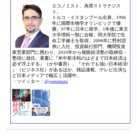
エコノミスト、為替ストラテジス
ト。
トルコ・イスタンブール出身。1996
年に国際生物学オリンピックで優
勝。97年に日本に留学。1年後に東京
大学理科一類に合格。同大学院で生
命工学修士を取得。2006年に野村證
券に入社、投資銀行部門、機関投資
家営業部門に携わり、2016年から複眼経済塾の取締役・
塾頭に就任。著書に『米中新冷戦のはざまで日本経済は
必ず浮上する』（かや書房）、『それでも強い日本経済!
』（ビジネス社）があるほか、雑誌連載、テレビ出演な
ど日本メディアで幅広く活躍中。
・ツイッター：
@yurumazu