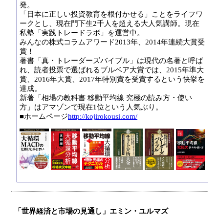
発。
「日本に正しい投資教育を根付かせる」ことをライフワ
ークとし、現在門下生2千人を超える大人気講師。現在
私塾「実践トレードラボ」を運営中。
みんなの株式コラムアワード2013年、2014年連続大賞受
賞！
著書「真・トレーダーズバイブル」は現代の名著と呼ば
れ、読者投票で選ばれるブルベア大賞では、2015年準大
賞、2016年大賞、2017年特別賞を受賞するという快挙を
達成。
新著「相場の教科書 移動平均線 究極の読み方・使い
方」はアマゾンで現在1位という人気ぶり。
■ホームページ
http://kojirokousi.com/
「世界経済と市場の見通し」エミン・ユルマズ