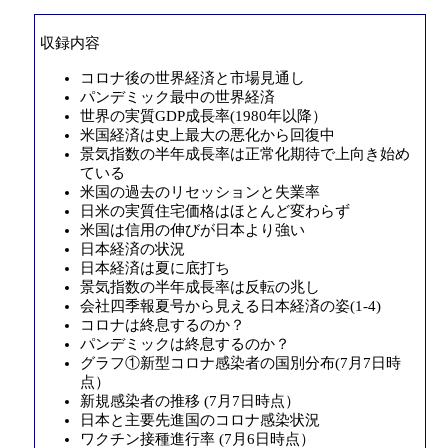
収録内容
コロナ後の世界経済と市場見通し
パンデミック最中の世界経済
世界の実質GDP成長率(1980年以降）
米国経済は史上最大の悪化から回復中
景気指数の半年成長率は正常化期待で上向き始め
ている
米国の過去のリセッションと失業率
日米の実質住宅価格はほとんど変わらず
米国は信用の伸びが日本より強い
日本経済の状況
日本経済は夏に底打ち
景気指数の半年成長率は反転の兆し
会社四季報夏号から見える日本経済の姿(1-4)
コロナは終息するのか？
パンデミックは終息するのか？
グラフ①新型コロナ感染者の国別分布(7月7日時
点）
新規感染者の推移 (7月7日時点）
日本と主要先進国のコロナ感染状況
ワクチン接種進行率 (7月6日時点）