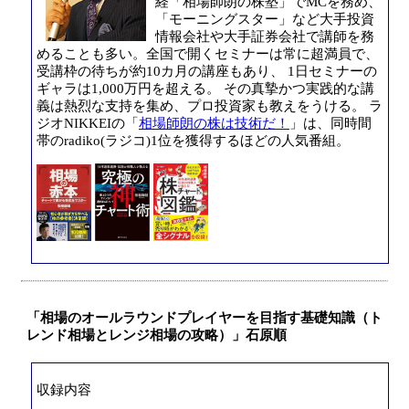
経「相場師朗の株塾」でMCを務め、
「モーニングスター」など大手投資
情報会社や大手証券会社で講師を務
めることも多い。全国で開くセミナーは常に超満員で、
受講枠の待ちが約10カ月の講座もあり、 1日セミナーの
ギャラは1,000万円を超える。 その真摯かつ実践的な講
義は熱烈な支持を集め、プロ投資家も教えをうける。 ラ
ジオNIKKEIの「
相場師朗の株は技術だ！
」は、同時間
帯のradiko(ラジコ)1位を獲得するほどの人気番組。
「相場のオールラウンドプレイヤーを目指す基礎知識（ト
レンド相場とレンジ相場の攻略）」石原順
収録内容