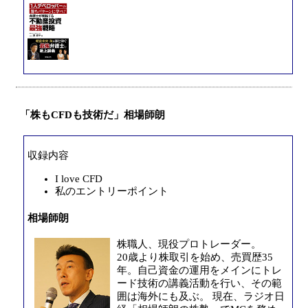
「株もCFDも技術だ」相場師朗
収録内容
I love CFD
私のエントリーポイント
相場師朗
株職人、現役プロトレーダー。
20歳より株取引を始め、売買歴35
年。自己資金の運用をメインにトレ
ード技術の講義活動を行い、その範
囲は海外にも及ぶ。 現在、ラジオ日