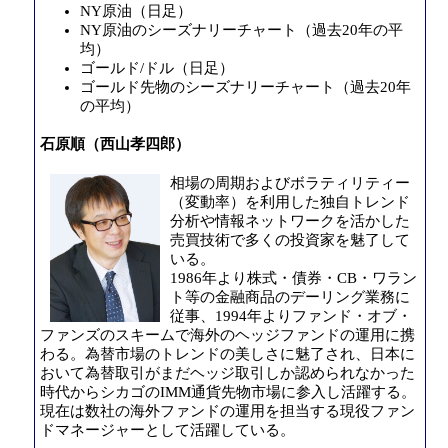
NY原油（日足）
NY原油のシーズナリーチャート（過去20年の平
均）
ゴールド/ドル（日足）
ゴールド先物のシーズナリーチャート（過去20年
の平均）
石原順（西山孝四郎）
相場の周期およびボラティリティー
（変動率）を利用した独自トレンド
分析や情報ネットワークを活かした
売買技術で多くの投資家を魅了して
いる。
198
6年より株式・債券・CB・ワラン
ト等の金融商品のデーリング業務に
従事、1994年よりファンド・オブ・
ファンズのスキームで海外のヘッジファンドの運用に携
わる。為替市場のトレンドの美しさに魅了され、日本に
おいて為替取引がまだヘッジ取引しか認められなかった
時代からシカゴのIMM通貨先物市場に参入し活躍する。
現在は数社の海外ファンドの運用を担当する現役ファン
ドマネージャーとして活躍している。