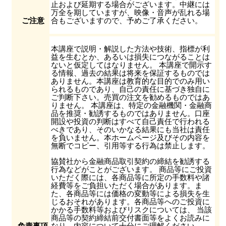
止および延期する場合がございます。中継には
万全を期していますが、映像・音声が乱れる場
ご注意
合もございますので、予めご了承ください。
本講座で説明・解説した方法や技術、指標が利
益を生むとか、あるいは損失につながることは
ないと仮定してはなりません。 本講座で開示す
る情報、過去の結果は将来を保証するものでは
ありません。本講座は教育的な目的でのみ用い
られるものであり、自己の責任に基づき独自に
ご判断下さい。売買の注文を勧めるものではあ
りません。 本講座は、特定の金融機関・金融商
品を推奨・勧誘するものではありません。口座
開設や投資の判断はすべて自己責任で行われる
べきであり、そのいかなる結果にも当社は責任
を負いません。本ホームページ及びその内容を
無断でコピー、引用等する行為は禁止します。
協賛社から金融商品取引契約の締結を勧誘する
行為などがことがございます。 商品等にご投資
いただく際には、各商品等に所定の手数料や諸
経費等をご負担いただく場合があります。ま
た、各商品等には価格の変動等による損失を生
じるおそれがあります。各商品等へのご投資に
かかる手数料等およびリスクについては、 当該
商品等の契約締結前交付書面等をよくお読みに
免責事項
なり、内容について十分にご理解ください。