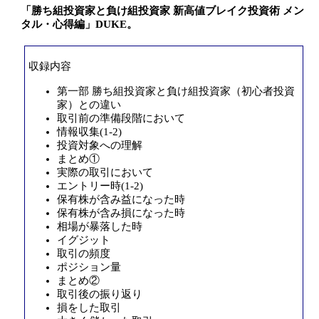
「勝ち組投資家と負け組投資家 新高値ブレイク投資術 メン
タル・心得編」DUKE。
収録内容
第一部 勝ち組投資家と負け組投資家（初心者投資
家）との違い
取引前の準備段階において
情報収集(1-2)
投資対象への理解
まとめ①
実際の取引において
エントリー時(1-2)
保有株が含み益になった時
保有株が含み損になった時
相場が暴落した時
イグジット
取引の頻度
ポジション量
まとめ②
取引後の振り返り
損をした取引