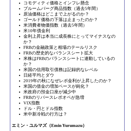
コモディティ価格とインフレ懸念
ブルームバーグ商品指数（過去5年間）
原油価格はどこまで上がるのか？
ゴールド価格の下落は止まったのか？
米消費者物価指数（過去5年間）
米10年債金利
金利上昇は本当に成長株にとってマイナスなの
か？
FRBの金融政策と相場のテールリスク
FRBの歴史的なバランスシート拡大
米株はFRBのバランスシートに連動しているの
か？
米国の信用取引債務は記録的なレベル
日経平均とダウ
2019年の秋になぜレポ金利が上昇したのか？
米国の借金の増加ペースが鈍化？
米政府の預金口座が減少中
FRBのリバースレポオペが急増
VIX指数
ドル・円とドル指数
米中新冷戦の行方は？
エミン・ユルマズ（Emin Yurumazu）