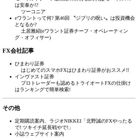
は安泰か!?
ツーコニア
eワラントって何? 第46回 〝ジブリの呪い〟は投資機会
となるか?
土居雅紹(eワラント証券チーフ・オペレーティン
グ・オフィサー)
FX会社記事
ひまわり証券
はじめてのスマホFXはひまわり証券がおススメ!!
インヴァスト証券
プロトレーダーも認めるトライオートFXの仕掛け
はランキングで簡単検索!
その他
定期購読案内、ラジオNIKKEI「北野誠のFXやったる
で! ツキイチ延長戦やで!」
小誌ウェブサイト案内