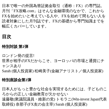
日本で唯一の外国為替証拠金取引（通称：FX）の専門誌。
月刊「FX攻略.com」はそんな金融環境のなかで、これから
FXを始めたいと考えている人や、FXを始めて間もない人を
読者対象にした月刊誌です。FXの基礎から専門知識までを
幅広くカバーしています。
目次
特別対談 第1弾
ロンドン発の提言!
世界が相手のFXだからこそ、ヨーロッパの市場と通貨にチ
ャンスあり
Sarah (個人投資家) 松崎美子(金融アナリスト／個人投資家)
特別座談会第1弾
日本人がもっと豊かな社会を実現するためには、子どものこ
ろからの正しい金融教育が欠かせない
遠藤敬(衆議院議員・維新の党) トモラニ(Win-invest Japan代表
取締役) 奈那子(FX友の会主宰) Sarah (個人投資家)