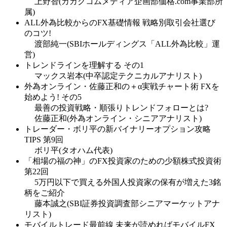
上野智(カカクコムメディア企画部価格.com事業部所
属)
ALL外為比較からのFX基礎情報 戦略別取引会社選び
のコツ!
渡部純一(SBIホールディングス「ALL外為比較」運
営)
トレンドラインを理解する その1
マックス岩本(中卒認定テクニカルアナリスト)
外為オンライン・佐藤正和の＋α実戦チャート術 FXを
始めよう! その5
最善の投資戦略・順張りトレンドフォローとは?
佐藤正和(外為オンライン・シニアアナリスト)
トレーダー・ボリ平の新バイナリーオプション攻略
TIPS 第9回
ボリ平(タオハム代表)
「相場の福の神」のFX投資家のための少額株式投資術
第22回
5万円以下で買える外国人投資家の保有が増えた3銘
柄をご紹介
藤本誠之(SBI証券投資調査部シニアマーケットアナ
リスト)
モバイルトレード最前線 未来が読めればモバイルFX