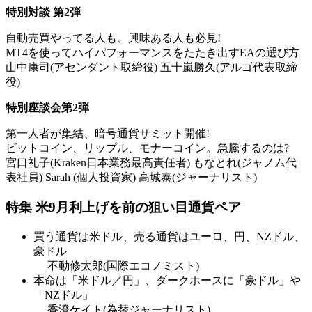
特別対談 第2弾
自動売買やってる人も、興味ある人も必見!
MT4を使ってハイパフォーマンスをたたき出すEAの選び方
山中康司(アセンダント取締役) 五十嵐勝久(アルゴ代表取締
役)
特別座談会第2弾
第一人者が集結、暗号通貨サミット開催!
ビットコイン、リップル、モナーコイン。急騰するのは?
宮口礼子(Kraken日本業務最高責任者) もなとれ(ジャノム代
表社員) Sarah (個人投資家) 高城泰(ジャーナリスト)
特集 米9月利上げを前の狙い目通貨ペア
買う通貨は米ドル、売る通貨はユーロ、円、NZドル、
豪ドル
不動修太郎(国際エコノミスト)
本命は「米ドル／円」、ダークホースに「豪ドル」や
「NZドル」
香澄ケイト(為替ジャーナリスト)