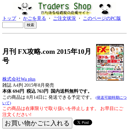
トップ
・
かごを見る
・
ご注文状況
・
このページのPC版
月刊 FX攻略.com 2015年10月
号
株式会社Wa plus
雑誌 A4判
2015年8月発売
本体 694円 税込 763円
国内送料無料です。
この商品は 8月14日に 発送できる予定です。
(発送可能時期につ
いて)
この商品は在庫限りで取り扱いを停止します。 お早目にご
注文ください!