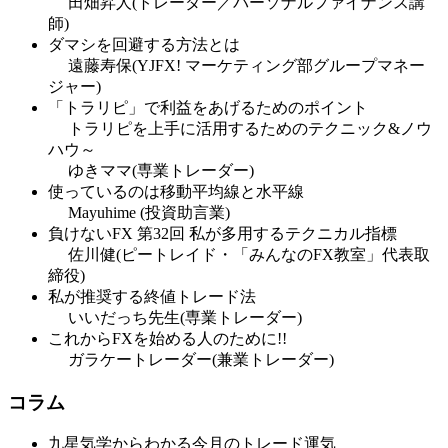
田畑昇人(トレーダー／パーソナルファイナンス講
師)
ダマシを回避する方法とは
遠藤寿保(YJFX! マーケティング部グループマネー
ジャー)
「トラリピ」で利益をあげるためのポイント
トラリピを上手に活用するためのテクニック&ノウ
ハウ～
ゆきママ(専業トレーダー)
使っているのは移動平均線と水平線
Mayuhime (投資助言業)
負けないFX 第32回 私が多用するテクニカル指標
佐川健(ピートレイド・「みんなのFX教室」代表取
締役)
私が推奨する終値トレード法
いいだっち先生(専業トレーダー)
これからFXを始める人のために!!
ガラケートレーダー(兼業トレーダー)
コラム
九星気学からわかる今月のトレード運気