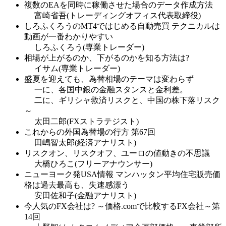
複数のEAを同時に稼働させた場合のデータ作成方法
富崎省吾(トレーディングオフィス代表取締役)
しろふくろうのMT4ではじめる自動売買 テクニカルは
動画が一番わかりやすい
しろふくろう(専業トレーダー)
相場が上がるのか、下がるのかを知る方法は?
イサム(専業トレーダー)
盛夏を迎えても、為替相場のテーマは変わらず
一に、各国中銀の金融スタンスと金利差。
二に、ギリシャ救済リスクと、中国の株下落リスク
～
太田二郎(FXストラテジスト)
これからの外国為替場の行方 第67回
田嶋智太郎(経済アナリスト)
リスクオン、リスクオフ、ユーロの値動きの不思議
大橋ひろこ(フリーアナウンサー)
ニューヨーク発USA情報 マンハッタン平均住宅販売価
格は過去最高も、失速感漂う
安田佐和子(金融アナリスト)
今人気のFX会社は? ～価格.comで比較するFX会社～第
14回