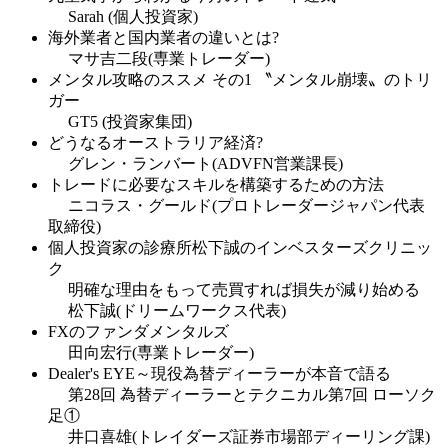
Sarah (個人投資家)
海外業者と国内業者の違いとは?
マサ吉二段(専業トレーダー)
メンタル攻略のススメ その1 〝メンタル崩壊〟のトリ
ガー
GT5 (投資家集団)
どうなるオーストラリア経済?
グレン・ランバート(ADVFN営業課長)
トレードに必要なスキルを構築するための方法
ニコラス・グールド(プロトレーダージャパン代表
取締役)
個人投資家の診療所松下誠のインベスターズクリニッ
ク
明確な理由をもって売買すれば損失が減り始める
松下誠(ドリームワークス代表)
FXのファンダメンタルズ
田向宏行(専業トレーダー)
Dealer's EYE～現役為替ディーラーが本音で語る
第28回 為替ディーラーとテクニカル第7回 ローソク
足①
井口喜雄(トレイダーズ証券市場部ディーリング課)