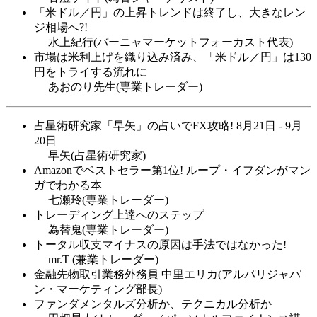
「米ドル／円」の上昇トレンドは終了し、大きなレン
ジ相場へ?!
水上紀行(バーニャマーケットフォーカスト代表)
市場は米利上げを織り込み済み、「米ドル／円」は130
円をトライする流れに
あおのり先生(専業トレーダー)
占星術研究家「早矢」の占いでFX攻略! 8月21日 - 9月
20日
早矢(占星術研究家)
Amazonでベストセラー第1位! ループ・イフダンがマン
ガでわかる本
七瀬玲(専業トレーダー)
トレーディング上達へのステップ
為替鬼(専業トレーダー)
トータル収支マイナスの原因は手法ではなかった!
mr.T (兼業トレーダー)
金融先物取引業務外務員 中里エリカ(アルパリジャパ
ン・マーケティング部長)
ファンダメンタルズ分析か、テクニカル分析か