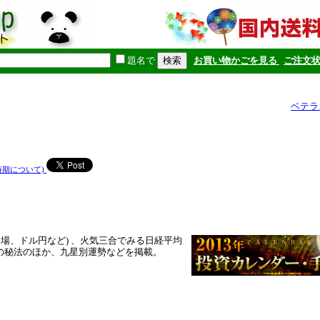
題名で
お買い物かごを見る
ご注文
ベテラ
時期について)
相場、ドル円など) 、火気三合でみる日経平均
の秘法のほか、九星別運勢などを掲載。