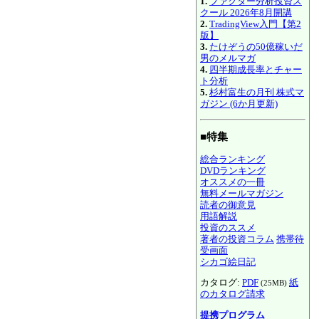
1.
ファクター分析投資ス
クール 2026年8月開講
2.
TradingView入門【第2
版】
3.
たけぞうの50億稼いだ
男のメルマガ
4.
四半期成長率とチャー
ト分析
5.
杉村富生の月刊 株式マ
ガジン (6か月更新)
■特集
総合ランキング
DVDランキング
オススメの一冊
無料メールマガジン
読者の御意見
用語解説
投資のススメ
著者の投資コラム
携帯待
受画面
シカゴ絵日記
カタログ:
PDF
紙
(25MB)
のカタログ請求
提携プログラム