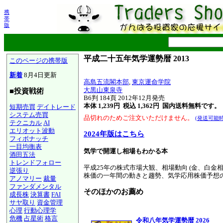
携
帯
版
平成二十五年気学運勢暦 2013
このページの携帯版
新着
8月4日更新
高島五流閣本部
,
東京運命学院
大黒山東泉寺
■投資戦術
B6判 184頁 2012年12月発売
本体 1,239円 税込 1,362円
国内送料無料です。
短期売買
デイトレード
システム売買
品切れのためご注文いただけません。
(発送可能
テクニカル
AI
エリオット波動
2024年版はこちら
フィボナッチ
一目均衡表
気学で開運し相場もわかる本
酒田五法
トレンドフォロー
平成25年の株式市場大観、相場動向 (金、白金
逆張り
株価の一年間の動きと趨勢、気学応用株価予想
アノマリー
裁量
ファンダメンタル
そのほかのお薦め
成長株
決算書
FAI
サヤ取り
資金管理
心理
行動心理学
危機
占星術
格言
令和八年気学運勢暦 2026