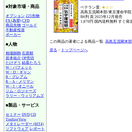
■対象市場・商品
ベテラン度:
★☆☆
高島五流閣本部/東京運命学院
オプション
225先物
B6判 頁 2025年12月発売
FX (為替)
CFD
1,870円 国内送料無料 すぐ発
商品先物
ゴールド
不動産投資
ポーカー
この商品の著者による商品一覧:
高島五流閣本部
■人物
戻る
・
トップページへ
相場師朗
石原順
岩本祐介
OP売坊
たけぞう
結喜たろう
W・バフェット
W・D・ギャン
B・グレアム
R・A・メリマン
W・J・オニール
ジム・ロジャーズ
ラリー・ウィリアムズ
■製品・サービス
セミナー
DVD
CD
TradingView
メタトレーダー (MT4)
ソフトウェア
レポート