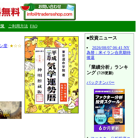
状況
ご利用方法
FAQ
■投資ニュース
ン度
:
★☆☆
2026/08/07 06:41:NY
為替：米イラン合意期待
後退
「業績分析」ランキ
ング
(7/29更新)
バックナンバー