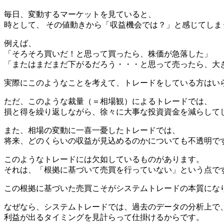
毎日、変動するマーケットを見ていると、
時として、 その値動きから「収益機会では？」と感じてしま
例えば、
「そろそろ買いだ！と思って買ったら、株価が急落した」
「またはまだまだ下がるだろう・・・と思って売ったら、大
実際にこのようなことを考えて、トレードをしている方はい
ただ、このような裁量（＝相場観）によるトレードでは、
損と得を繰り返しながら、徐々に大事な投資資金を減らして
また、相場の変動に一喜一憂したトレードでは、
将来、どのくらいの収益が見込めるのかについても不透明で
このようなトレードには欠如しているものがあります。
それは、「根拠に基づいて売買を行っていない」という点で
この根拠に基づいた売買こそがシステムトレードの本質にな
なぜなら、システムトレードでは、過去のデータの分析上で
利益が出るタイミングを見計らって仕掛けるからです。