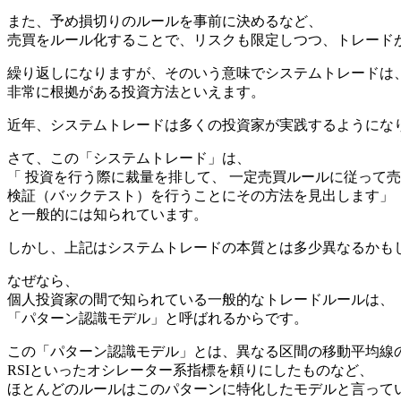
また、予め損切りのルールを事前に決めるなど、
売買をルール化することで、リスクも限定しつつ、トレード
繰り返しになりますが、そのいう意味でシステムトレードは
非常に根拠がある投資方法といえます。
近年、システムトレードは多くの投資家が実践するようにな
さて、この「システムトレード」は、
「 投資を行う際に裁量を排して、 一定売買ルールに従って
検証（バックテスト）を行うことにその方法を見出します」
と一般的には知られています。
しかし、上記はシステムトレードの本質とは多少異なるかも
なぜなら、
個人投資家の間で知られている一般的なトレードルールは、
「パターン認識モデル」と呼ばれるからです。
この「パターン認識モデル」とは、異なる区間の移動平均線
RSIといったオシレーター系指標を頼りにしたものなど、
ほとんどのルールはこのパターンに特化したモデルと言って