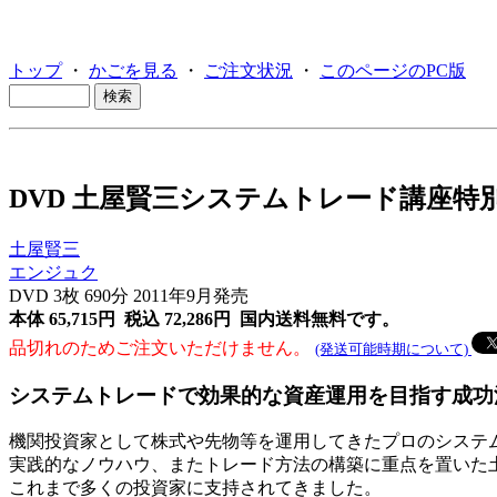
トップ
・
かごを見る
・
ご注文状況
・
このページのPC版
DVD 土屋賢三システムトレード講座特
土屋賢三
エンジュク
DVD 3枚 690分 2011年9月発売
本体 65,715円 税込 72,286円
国内送料無料です。
品切れのためご注文いただけません。
(発送可能時期について)
システムトレードで効果的な資産運用を目指す成功
機関投資家として株式や先物等を運用してきたプロのシステ
実践的なノウハウ、またトレード方法の構築に重点を置いた
これまで多くの投資家に支持されてきました。