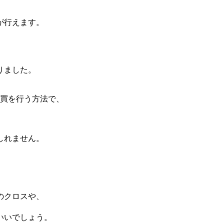
が行えます。
、
りました。
売買を行う方法で、
しれません。
のクロスや、
いいでしょう。