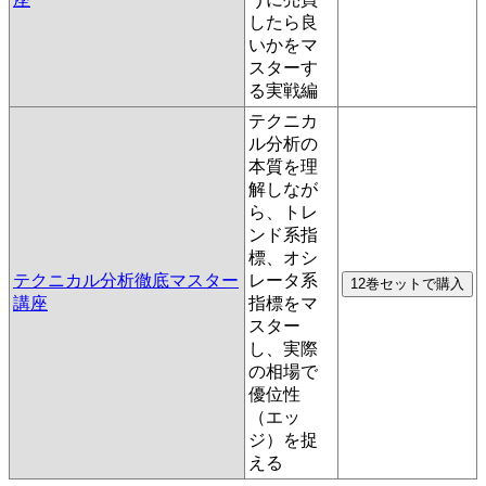
したら良
いかをマ
スターす
る実戦編
テクニカ
ル分析の
本質を理
解しなが
ら、トレ
ンド系指
標、オシ
テクニカル分析徹底マスター
レータ系
講座
指標をマ
スター
し、実際
の相場で
優位性
（エッ
ジ）を捉
える