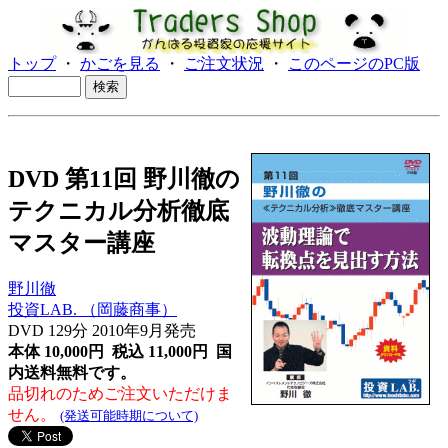
トップ
・
かごを見る
・
ご注文状況
・
このページのPC版
DVD 第11回 野川徹の
テクニカル分析徹底
マスター講座
野川徹
投資LAB. （岡藤商事）
DVD 129分
2010年9月発売
本体 10,000円 税込 11,000円
国
内送料無料です。
品切れのためご注文いただけま
せん。
(発送可能時期について)