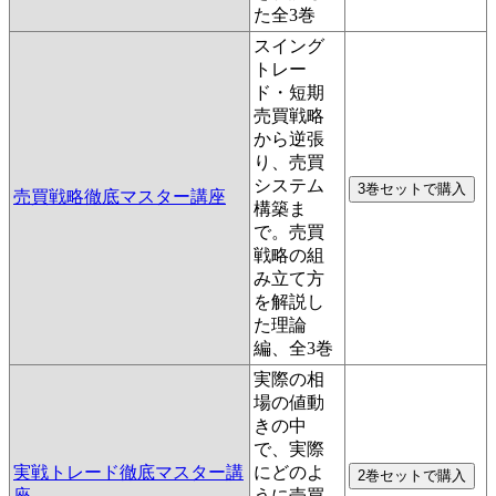
た全3巻
スイング
トレー
ド・短期
売買戦略
から逆張
り、売買
システム
売買戦略徹底マスター講座
構築ま
で。売買
戦略の組
み立て方
を解説し
た理論
編、全3巻
実際の相
場の値動
きの中
で、実際
実戦トレード徹底マスター講
にどのよ
座
うに売買