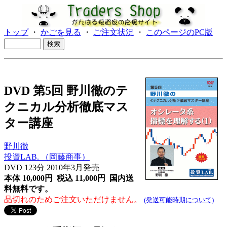
トップ
・
かごを見る
・
ご注文状況
・
このページのPC版
DVD 第5回 野川徹のテ
クニカル分析徹底マス
ター講座
野川徹
投資LAB. （岡藤商事）
DVD 123分
2010年3月発売
本体 10,000円 税込 11,000円
国内送
料無料です。
品切れのためご注文いただけません。
(発送可能時期について)