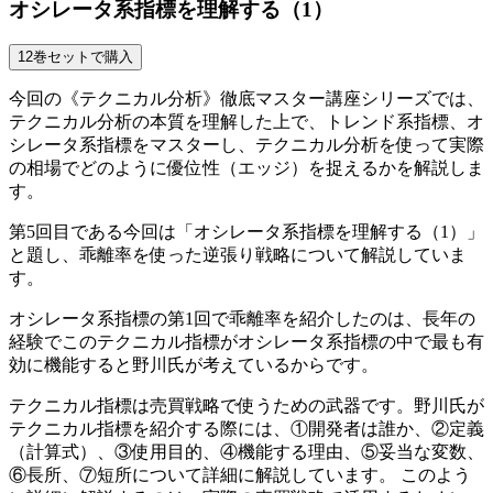
オシレータ系指標を理解する（1）
今回の《テクニカル分析》徹底マスター講座シリーズでは、
テクニカル分析の本質を理解した上で、トレンド系指標、オ
シレータ系指標をマスターし、テクニカル分析を使って実際
の相場でどのように優位性（エッジ）を捉えるかを解説しま
す。
第5回目である今回は「オシレータ系指標を理解する（1）」
と題し、乖離率を使った逆張り戦略について解説していま
す。
オシレータ系指標の第1回で乖離率を紹介したのは、長年の
経験でこのテクニカル指標がオシレータ系指標の中で最も有
効に機能すると野川氏が考えているからです。
テクニカル指標は売買戦略で使うための武器です。野川氏が
テクニカル指標を紹介する際には、①開発者は誰か、②定義
（計算式）、③使用目的、④機能する理由、⑤妥当な変数、
⑥長所、⑦短所について詳細に解説しています。 このよう