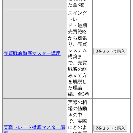
た全3巻
スイング
トレー
ド・短期
売買戦略
から逆張
り、売買
システム
売買戦略徹底マスター講座
構築ま
で。売買
戦略の組
み立て方
を解説し
た理論
編、全3巻
実際の相
場の値動
きの中
で、実際
実戦トレード徹底マスター講
にどのよ