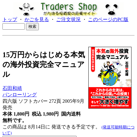
トップ
・
かごを見る
・
ご注文状況
・
このページのPC版
15万円からはじめる本気
の海外投資完全マニュア
ル
石田和靖
パンローリング
四六版 ソフトカバー 272頁 2005年9月
発売
本体 1,800円 税込 1,980円
国内送料
無料です。
この商品は 8月14日に 発送できる予定です。
(発送可能時期につ
いて)