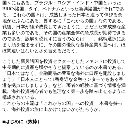
国々にもある。ブラジル・ロシア・インド・中国といった
BRICs諸国、タイ、ベトナムといった新興諸国が“それ”であ
る。 これらの国々は、成熟しきった日本と違って伸びる余
地がたぶんにある。要するに「これからの国」なのである。
戦後、日本が経済成長してきたように、まだまだ未成熟な産
業も多いのである。その国の産業全体の急成長が期待できる
のである。誤解を恐れずに言うのならば……。銘柄選択にあ
まり頭を悩ませずに、その国の優良な基幹産業を選べば、ほ
ぼ間違いはないとさえ言えるだろう。
こうした新興諸国を投資セクターとしたファンドに投資して
中長期的に資産を増やそうと提案しているのが本書である。
「日本ではなく、金融商品の豊富な海外に口座を開設しまし
ょう」「日本人にとって1番身近な金融センターでもある香
港を拠点にしましょう」など、著者の経験に基づく情報を満
載。海外投資初心者でも無理なく第一歩を踏み出せるように
構成されている。
これからの主流は「これからの国」への投資！ 本書を持っ
て、海外投資の旅に出かけてはいかがだろうか。
■はじめに（抜粋）