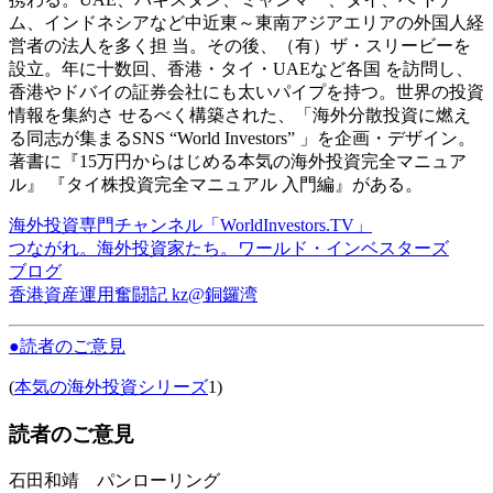
ム、インドネシアなど中近東～東南アジアエリアの外国人経
営者の法人を多く担 当。その後、（有）ザ・スリービーを
設立。年に十数回、香港・タイ・UAEなど各国 を訪問し、
香港やドバイの証券会社にも太いパイプを持つ。世界の投資
情報を集約さ せるべく構築された、「海外分散投資に燃え
る同志が集まるSNS “World Investors” 」を企画・デザイン。
著書に『15万円からはじめる本気の海外投資完全マニュア
ル』 『タイ
株投資完全マニュアル 入門編』がある。
海外投資専門チャンネル「WorldInvestors.TV」
つながれ。海外投資家たち。ワールド・インベスターズ
ブログ
香港資産運用奮闘記 kz@銅鑼湾
●読者のご意見
(
本気の海外投資シリーズ
1)
読者のご意見
石田和靖 パンローリング