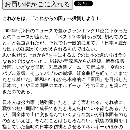
これからは、「これからの国」へ投資しよう！
2005年9月8日のニュースで豊かさランキング11位に下がった
とのニュースが流れた。「ベスト10を割ったのは初めてのこ
と」と報道されたが、それでも一般的に見て、「日本＝豊か
な国」の認識がくつがえされるものではない。
思い返せば、“豊かさ”を手にするまでの日本の道のりはラク
なものではなかった。 戦後の荒涼感からの脱却、所得倍増
計画、いざなぎ景気、列島改造ブーム、安定成長、 空前の
バブル景気、そしてバブルの崩壊。紆余曲折を経てここまで
たどり着いた。昭和30年代から本格的に「富国」を目指した
日本の、いや日本国民のエネルギーが「今の日本」を築いて
きたのである。
日本人は努力家（勉強家）だと、よく言われる。それ故に、
戦後の短い期間で成長できたと考えられている節もある。だ
が、国全体で上に突き進んでいくような勢いが日本固有のも
のかといえば、そんなことはもちろんない。戦後の復興を目
指していた当時の日本を彷彿とさせるエネルギーがほかの