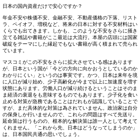
日本の国内資産だけで安心ですか？
年金不安や株価不安、金融不安、不動産価格の下落、リスト
ラ、ペイオフ、増税など、将来の日本に対する不安材料はい
くらでも出てきます。しかも、このような不安をさらに掻き
立てる雑誌や書籍がここ最近は大流行。本屋の店頭には国家
破綻をテーマにした縁起でもない書籍が高く積まれて売られ
ています。
マスコミがこの不安をさらに拡大させている感はあります
が、日本という国が「今どの方向に向かおうとしているのか
わかりにくい」というのは事実です。かつ、日本は来年を境
に人口が減り始め、少子高齢化が今まで以上に加速度を増す
状態にあります。労働人口が減り続けるということはそのま
ま経済の衰退をも意味するものでもあります。少子化を食い
止める対策が急務であることはだれもが認識していることで
すが、まだ具体的な対策は為されていません。政治家は自分
の保身しか行いませんので、これらの問題はすべて先送り。
延命策は行うものの、根本的な解決策は誰一人として考えて
くれません。「これから先、日本はどうなってしまうのか」
は、日本国民共通の思いでしょう。