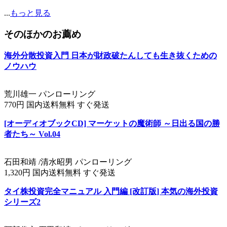
...
もっと見る
そのほかのお薦め
海外分散投資入門 日本が財政破たんしても生き抜くための
ノウハウ
荒川雄一 パンローリング
770円 国内送料無料 すぐ発送
[オーディオブックCD] マーケットの魔術師 ～日出る国の勝
者たち～ Vol.04
石田和靖 /清水昭男 パンローリング
1,320円 国内送料無料 すぐ発送
タイ株投資完全マニュアル 入門編 [改訂版] 本気の海外投資
シリーズ2