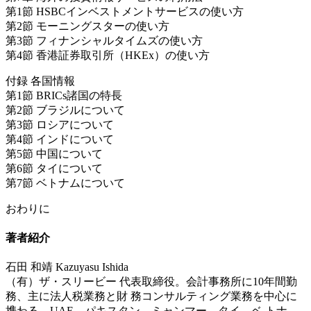
第1節 HSBCインベストメントサービスの使い方
第2節 モーニングスターの使い方
第3節 フィナンシャルタイムズの使い方
第4節 香港証券取引所（HKEx）の使い方
付録 各国情報
第1節 BRICs諸国の特長
第2節 ブラジルについて
第3節 ロシアについて
第4節 インドについて
第5節 中国について
第6節 タイについて
第7節 ベトナムについて
おわりに
著者紹介
石田 和靖 Kazuyasu Ishida
（有）ザ・スリービー 代表取締役。会計事務所に10年間勤
務、主に法人税業務と財 務コンサルティング業務を中心に
携わる。UAE、パキスタン、ミャンマー、タイ、ベ トナ