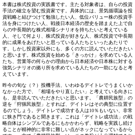
本書は株式投資の実践書です。主たる対象者は、自らの投資
手法の確立を望む投資家です。具体的には、景気循環論を投
資戦略と結びつけて勉強したい人、低位バリュー株の投資手
法を身につけたい人、戦後日本経済の歴史を踏まえた上で自
らの中長期的な株式相場シナリオを持ちたいと考えている
人、そして何より、株式投資が好きな人、株式投資で中長期
的に成果をあげたいと思っている人たちといったあたりで
す。しかし投資家以外にも、多くの方に読んでいただきたい
と思います。株式投資を始める「きっかけ」を求めている人
たち、営業等の何らかの理由から日本経済や日本株に対する
強気シナリオの拠り所を求めている人たちの一助になると考
えています。
昨今の旬な（？）投機手法、いわゆるデイトレでうまくいか
なかった方で、「相場をやり直したい」と考えている向きに
も、是非読んでいただきたいと思います。「農耕民族型」の
逆を「狩猟民族型」とすれば、デイトレはその典型に位置す
るのでしょう。デイトレで成功する人は10％もいない、非常
に狭き門であると聞きます。これは「デイトレ成功法」の戦
略自体はシンプルであるにもかかわらず、戦略を実践し続け
ることが精神的に非常に難しい点がネックになっているから