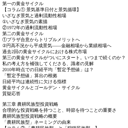
第一の黄金サイクル
【コラム① 景気基準日付と景気循環】
いざなぎ景気と過剰流動性相場
①いざなぎ景気の素描
②1972年の過剰流動性相場
第二の黄金サイクル
①プラザ合意からトリプルメリットへ
②円高不況から平成景気――金融相場から業績相場へ
過去2回の黄金サイクルにおける株式市場
第三の黄金サイクルがついにスタート。いつまで続くのか？
私の考え方を補強してくださる、識者の見解
2010年時点での日経平均「暫定予想値」は？
「暫定予想値」算出の根拠
日経平均は連続性に欠ける指標
黄金サイクルとゴールデン・サイクル
質疑応答
第三章 農耕民族型投資戦略
合理的な投資戦略を持つこと、時節を待つことの重要さ
農耕民族型投資戦略の概要
「農耕民族型」ネーミングの由来