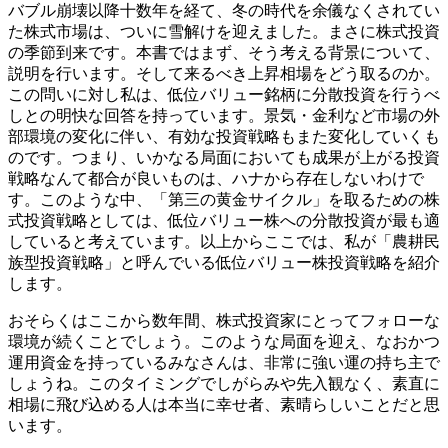
バブル崩壊以降十数年を経て、冬の時代を余儀なくされてい
た株式市場は、ついに雪解けを迎えました。まさに株式投資
の季節到来です。本書ではまず、そう考える背景について、
説明を行います。そして来るべき上昇相場をどう取るのか。
この問いに対し私は、低位バリュー銘柄に分散投資を行うべ
しとの明快な回答を持っています。景気・金利など市場の外
部環境の変化に伴い、有効な投資戦略もまた変化していくも
のです。つまり、いかなる局面においても成果が上がる投資
戦略なんて都合が良いものは、ハナから存在しないわけで
す。このような中、「第三の黄金サイクル」を取るための株
式投資戦略としては、低位バリュー株への分散投資が最も適
していると考えています。以上からここでは、私が「農耕民
族型投資戦略」と呼んでいる低位バリュー株投資戦略を紹介
します。
おそらくはここから数年間、株式投資家にとってフォローな
環境が続くことでしょう。このような局面を迎え、なおかつ
運用資金を持っているみなさんは、非常に強い運の持ち主で
しょうね。このタイミングでしがらみや先入観なく、素直に
相場に飛び込める人は本当に幸せ者、素晴らしいことだと思
います。