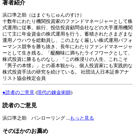
著者紹介
浜口準之助（はまぐちじゅんのすけ）
十数年にわたり機関投資家のファンドマネージャーとして株
式運用に従事。銀行、投信投資顧問会社などの大手運用機関
にて主に年金資金の株式運用を行う。蓄積されたさまざまな
運用ノウハウを総動員し、この上なく厳しい株式運用パフォ
ーマンス競争を勝ち抜き、長年にわたりファンドマネージャ
ーとして生き残る。「醍醐味に満ちたライフワークとして、
株式投資に勝るものなし」「この株浸りの人生、これこそ
『男子の本懐』」との基本観から、個人投資家にも実践的な
株式投資手法の研究を続けている。 社団法人日本証券アナ
リスト協会検定会員
●読者のご意見
(
現代の錬金術師
)
読者のご意見
浜口準之助 パンローリング ...
もっと見る
そのほかのお薦め