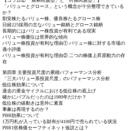
【コラム② 「農耕民族型」と「狩猟民族型」】
「バリューとグロース」という概念が十分整理できている
か？
割安株たるバリュー株、優良株たるグロース株
日経225採用の主なバリュー銘柄とグロース銘柄
長期的にはバリュー株投資が有利である現実
バリュー株優位は世界的な傾向
バリュー株投資が有利な理由① バリュー株に対する市場の
過小評価
バリュー株投資が有利な理由② 二つの株価上昇原動力の存
在
第四章 主要投資尺度の累積パフォーマンス分析
「三大バリュー系投資尺度」のパフォーマンス分析
低位株効果について
過去の黄金サイクルにおける低位株の底上げ
確かにバブルだったのは1989年だけか？
低位株の値動きは意外に素直
事象は再現するのか？
PBR効果について
1万円札が入っている財布が4100円で売られている状況
PBR1倍株価セーフティネット仮説とは？