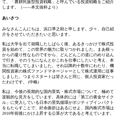
て、「農耕民族型投資戦略」と呼んでいる投資戦略をご紹介
します。（――本文抜粋より）
あいさつ
みなさんこんにちは、浜口準之助と申します。少々、自己紹
介をさせていただきたいと思います。
私は大学を出て就職したしばらく後、あるきっかけで株式投
資を始めて、この世界の魅力に取りつかれました。まあ根っ
からの凝り性なものですから、どんどんこの道にのめり込ん
で行き、そのうちになんとかこれを仕事にしたいと考え、本
当に転職してしまいました。それ以降約十数年にわたり、機
関投資家の株式ファンドマネージャーとして株式運用に従事
しました。つまりスタートは皆さんと同じ、個人投資家だっ
たわけです。 (中略)
私は、今後の長期的な国内景気・株式市場について、極めて
楽観的な見方をしています。具体的には「第三の黄金サイク
ル」に突入している日本の景気循環がポジティブインパクト
をもたらすことで、紆余曲折はあるにせよ、国内株式市場は
2010年前後にかけ上昇する公算が大であると考えています。