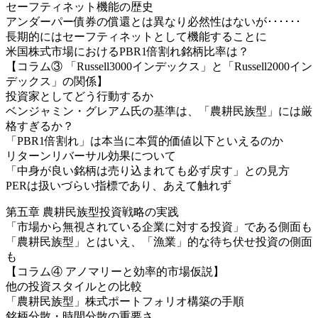
セーフティネット機能の歴史
アンダーパー債券の償還とは異なり必然性はないが･･････
長期的にはセーフティネットとして機能することに
米国株式市場におけるPBR1倍割れ銘柄比率は？
【コラム③ 「Russell3000インデックス」と「Russell2000イン
デックス」の関係】
投資家としてどう行動するか
ベンジャミン・グレアム氏の基準は、「農耕民族型」には厳
格すぎるか？
「PBR1倍割れ」は本当に本質的価値以下といえるのか
リターンリバーサル効果について
「中身が良い銘柄は売り込まれても必ず戻す」との見方
PERは扱いづらい指標であり、あえて触れず
第五章 農耕民族型投資戦略の実践
「市場から無視されている企業に対する投資」である側面も
「農耕民族型」とはいえ、「漁業」的な待ち伏せ投資の側面
も
【コラム④ アノマリーと効率的市場仮説】
他の投資スタイルとの比較
「農耕民族型」株式ポートフォリオ構築の手順
銘柄分散・時間分散の重要さ