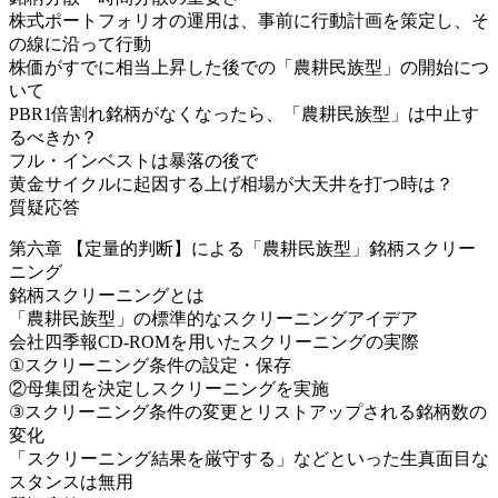
株式ポートフォリオの運用は、事前に行動計画を策定し、そ
の線に沿って行動
株価がすでに相当上昇した後での「農耕民族型」の開始につ
いて
PBR1倍割れ銘柄がなくなったら、「農耕民族型」は中止す
るべきか？
フル・インベストは暴落の後で
黄金サイクルに起因する上げ相場が大天井を打つ時は？
質疑応答
第六章 【定量的判断】による「農耕民族型」銘柄スクリー
ニング
銘柄スクリーニングとは
「農耕民族型」の標準的なスクリーニングアイデア
会社四季報CD-ROMを用いたスクリーニングの実際
①スクリーニング条件の設定・保存
②母集団を決定しスクリーニングを実施
③スクリーニング条件の変更とリストアップされる銘柄数の
変化
「スクリーニング結果を厳守する」などといった生真面目な
スタンスは無用