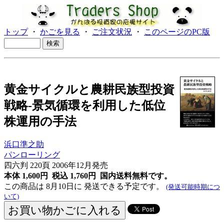
トップ
・
かごを見る
・
ご注文状況
・
このページのPC版
黄金サイクルと農耕民族型投資
戦略-景気循環を利用した低位
株運用の手法
浜口準之助
パンローリング
四六判 220頁 2006年12月発売
本体 1,600円 税込 1,760円
国内送料無料です。
この商品は 8月10日に 発送できる予定です。
(発送可能時期につ
いて)