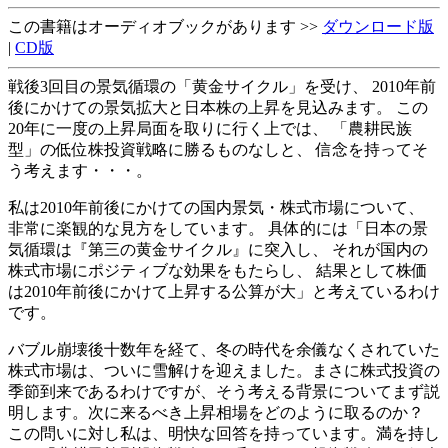
この書籍はオーディオブックがあります >>
ダウンロード版
|
CD版
戦後3回目の景気循環の「黄金サイクル」を受け、 2010年前
後にかけての景気拡大と日本株の上昇を見込みます。 この
20年に一度の上昇局面を取りに行く上では、 「農耕民族
型」の低位株投資戦略に勝るものなしと、 信念を持ってそ
う考えます・・・。
私は2010年前後にかけての国内景気・株式市場について、
非常に楽観的な見方をしています。 具体的には「日本の景
気循環は『第三の黄金サイクル』に突入し、 それが国内の
株式市場にポジティブな効果をもたらし、 結果として株価
は2010年前後にかけて上昇する公算が大」と考えているわけ
です。
バブル崩壊後十数年を経て、冬の時代を余儀なくされていた
株式市場は、ついに雪解けを迎えました。まさに株式投資の
季節到来であるわけですが、そう考える背景についてまず説
明します。次に来るべき上昇相場をどのように取るのか？
この問いに対し私は、明快な回答を持っています。満を持し