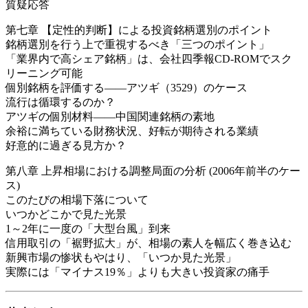
質疑応答
第七章 【定性的判断】による投資銘柄選別のポイント
銘柄選別を行う上で重視するべき「三つのポイント」
「業界内で高シェア銘柄」は、会社四季報CD-ROMでスク
リーニング可能
個別銘柄を評価する――アツギ（3529）のケース
流行は循環するのか？
アツギの個別材料――中国関連銘柄の素地
余裕に満ちている財務状況、好転が期待される業績
好意的に過ぎる見方か？
第八章 上昇相場における調整局面の分析 (2006年前半のケー
ス)
このたびの相場下落について
いつかどこかで見た光景
1～2年に一度の「大型台風」到来
信用取引の「裾野拡大」が、相場の素人を幅広く巻き込む
新興市場の惨状もやはり、「いつか見た光景」
実際には「マイナス19％」よりも大きい投資家の痛手