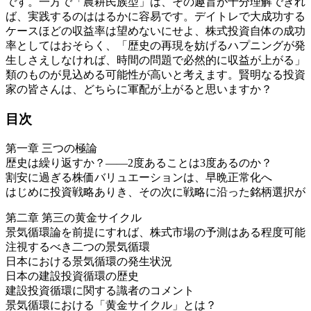
です。一方で「農耕民族型」は、その趣旨が十分理解できれ
ば、実践するのははるかに容易です。デイトレで大成功する
ケースほどの収益率は望めないにせよ、株式投資自体の成功
率としてはおそらく、「歴史の再現を妨げるハプニングが発
生しさえしなければ、時間の問題で必然的に収益が上がる」
類のものが見込める可能性が高いと考えます。賢明なる投資
家の皆さんは、どちらに軍配が上がると思いますか？
目次
第一章 三つの極論
歴史は繰り返すか？――2度あることは3度あるのか？
割安に過ぎる株価バリュエーションは、早晩正常化へ
はじめに投資戦略ありき、その次に戦略に沿った銘柄選択が
第二章 第三の黄金サイクル
景気循環論を前提にすれば、株式市場の予測はある程度可能
注視するべき二つの景気循環
日本における景気循環の発生状況
日本の建設投資循環の歴史
建設投資循環に関する識者のコメント
景気循環における「黄金サイクル」とは？